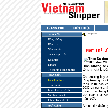
Đăng nhập
Hàng không
Hàng hải
Vận chuyển
Nam Thái Bì
Xuất nhập khẩu
Theo Dự đoán
Logistics
2011 đến 20
Kinh tế
Bình Dương sẽ c
tổng trị giá kho
Thông tin doanh nghiệp
Các đường bay đế
Doanh nghiệp
tăng trưởng lưu 
trình đô thị hóa 
Thuật ngữ
2030 và sự gia t
Luật chuyên ngành
thông. Các hãng h
vực Nam Thái Bìn
Sân bay quốc tế
năm 2030.
Cảng biển quốc tế
Airbus dự đoán t