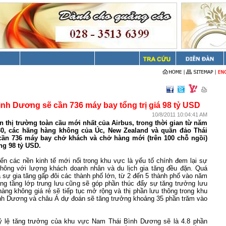
nh Dương sẽ cần 736 máy bay tổng trị giá 98 tỷ USD
10/8/2011 10:04:41 AM
 thị trường toàn cầu mới nhất của Airbus, trong thời gian từ năm
30, các hãng hàng không của Úc, New Zealand và quần đảo Thái
ần 736 máy bay chở khách và chở hàng mới (trên 100 chỗ ngồi)
ảng 98 tỷ USD.
n các nền kinh tế mới nổi trong khu vực là yếu tố chính đem lại sự
thông với lượng khách doanh nhân và du lịch gia tăng đều đặn. Quá
và sự gia tăng gấp đôi các thành phố lớn, từ 2 đến 5 thành phố vào năm
ăng tầng lớp trung lưu cũng sẽ góp phần thúc đẩy sự tăng trưởng lưu
àng không giá rẻ sẽ tiếp tục mở rộng và thị phần lưu thông trong khu
h Dương và châu Á dự đoán sẽ tăng trưởng khoảng 35 phần trăm vào
ỷ lệ tăng trưởng của khu vực Nam Thái Bình Dương sẽ là 4.8 phần