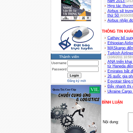
năm 2013
(2/1
Hợp tác thươn
Airbus sẽ trưn
thứ 50
(6/10/20
Airbus nhận đơ
THÔNG TIN KHÁ
Cathay bổ sun
Ethiopian Airl
MASkargo đến
Turkish Airlin
(10/6/2011 10:59
ANA triển khai
Username
từ Haneda đến 
Password
Emirates bắt 
26 quốc gia p
Đăng ký mới
Egyptair tăng 
Đẩy nhanh thi
Ukraine Cargo
BÌNH LUẬN
Nội dung: