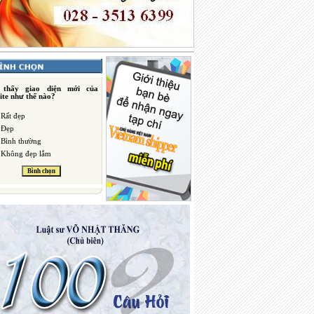
 thấy giao diện mới của
ite như thế nào?
Rất đẹp
Đẹp
Bình thường
Không đẹp lắm