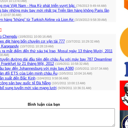
2/2014 10:13:43 AM)
g mại Việt Nam - Hoa Kỳ phát triển vượt bậc
(7/6/2013 9:49:44 AM)
g bày những máy bay mới nhất tại Triển lãm hàng không Paris lần
13 10:07:30 AM)
n hàng “khủng” từ Turkish Airline và Lion Air
(3/19/2013 9:58:39 AM)
C
g Chengdu
(10/8/2011 10:00:16 AM)
ines đặt hàng bốn chuyên cơ vận tải 777
(10/7/2011 10:29:32 AM)
 Karagandy
(10/7/2011 10:28:19 AM)
es ra mắt điểm đến thứ sáu tại Iraq, Mosul ngày 13 tháng Mười, 2011
:00 AM)
 tuyến đường dài đầu tiên đến châu Âu với máy bay 787 Dreamliner
Frankfurt từ 21 tháng Một, 2012
(10/6/2011 10:58:32 AM)
đầu bay đến Johannesburg với máy bay A380
(10/5/2011 10:07:34 AM)
hản đối ETS của Liên minh châu Âu
(10/5/2011 10:04:16 AM)
tần suất đến Bắc Kinh
(10/4/2011 9:58:06 AM)
 công sân bay quốc tế Đà Nẵng
(10/1/2011 10:00:13 AM)
 bổ sung tuyến mới vào mạng lưới
(9/29/2011 10:36:31 AM)
Bình luận của bạn