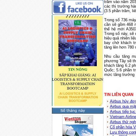
trăm vào năm 2030
các thị trường hà
(3.5 phần trăm, liê
Trong số 736 má
cần sẽ gồm 468 m
thế hệ mới A350
Trong số này, sẽ 
hiệu quả nhiên li
bay chở khách tr
tăng lên hơn 780
Nhu cầu tăng mạ
phương Tây sẽ thú
khách tăng 6.2 p
Quốc; 5.6 phần t
mức tăng trưởng n
TIN LIÊN QUAN
Airbus hủy đơn
Airbus qua mặ
Airbus tiếp t
Vietnam Airlin
Airbus thử ngh
Cổ phần hóa V
Lưu thông cont