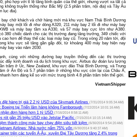
, phù hợp với tỉ lệ tăng bình quân của thế giới, nhưng vượt xa tất cả
ng không truyền thống như Bắc Mỹ (2.5 phần trăm, nội địa) và Tây Âu
n lục địa).
y bay chở khách và chở hàng mới mà khu vực Nam Thái Bình Dương
áy bay một lối đi như dòng A320, 211 máy bay 2 lối đi như máy bay
XWB và máy bay tầm xa A330, và 57 máy bay cực lớn như A380.
có 380 chiếc dành cho các thị trường đang tăng trưởng, 349 chiếc với
ệu cao hơn để thay thế các loại máy bay cũ. Trong vòng 20 năm tới, đội
ong khu vực sẽ tăng gần gấp đôi, từ khoảng 400 máy bay hiện nay
 máy bay vào năm 2030.
nh, cùng với những đường bay truyền thống đến các thị trường
c đẩy kinh doanh và du lịch trong khu vực. Airbus dự đoán lưu lượng
hần trăm ở Úc, New Zealand, khu vực đảo Thái Bình Dương, và Trung
răm ở Ấn Độ và 5.7 phần trăm ở những khu vực còn lại của Châu Á,
hanh hơn đáng kể so với mức trung bình 4.8 phần trăm trên thế giới.
VietnamShipper
 đặt hàng trị giá 2.2 tỷ USD của Skymark Airlines
(7/31/2014 9:05:34 AM)
t Boeing tại Triển lãm hàng không Farnborough
(7/22/2014 10:01:16 AM)
ục nhận đơn hàng hơn 1 tỷ USD
(7/16/2014 8:58:11 AM)
es rót gần 25 triệu USD vào Jetstar Pacific
(7/15/2014 10:15:14 AM)
iệm thành công máy bay chạy điện siêu tiết kiệm
(6/30/2014 9:54:20 AM)
ietnam Airlines: Nhà nước nắm 75% vốn
(6/30/2014 9:40:37 AM)
ainer trên các tuyến Á-Âu, xuyên Đại Tây Dương tăng 2.4% trong