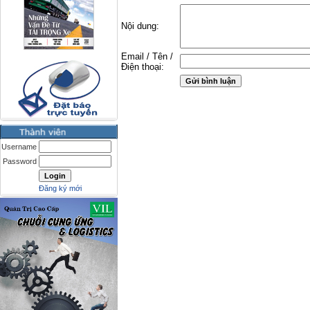
Nội dung:
Email / Tên /
Điện thoại:
Username
Password
Đăng ký mới