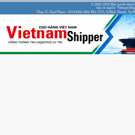
© 2005-2020 Bản quyền thuộc
Ghi rõ nguồn "VietnamShipp
Tầng 25, Pearl Plaza - 561A Điện Biên Phủ, P.25, Q.Bình Thạnh, Tp.