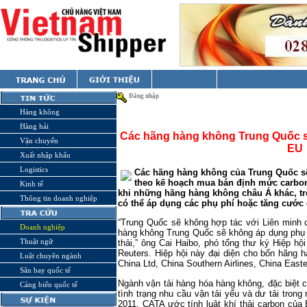
Đăng nhập
Hàng không
Hàng hải
Các hãng hàng không Trung Quốc s
Vận chuyển
EU
Xuất nhập khẩu
Logistics
Các hãng hàng không của Trung Quốc s
theo kế hoạch mua bán định mức carbon
Kinh tế
khi những hãng hàng không châu Á khác, tro
Thông tin doanh nghiệp
có thể áp dụng các phụ phí hoặc tăng cước 
“Trung Quốc sẽ không hợp tác với Liên minh 
Doanh nghiệp
hàng không Trung Quốc sẽ không áp dụng phụ p
Thuật ngữ
thải,” ông Cai Haibo, phó tổng thư ký Hiệp h
Reuters. Hiệp hội này đại diện cho bốn hãng 
Luật chuyên ngành
China Ltd, China Southern Airlines, China Easter
Sân bay quốc tế
Ngành vận tải hàng hóa hàng không, đặc biệt c
Cảng biển quốc tế
tình trạng nhu cầu vận tải yếu và dư tải tro
2011. CATA ước tính luật khí thải carbon của