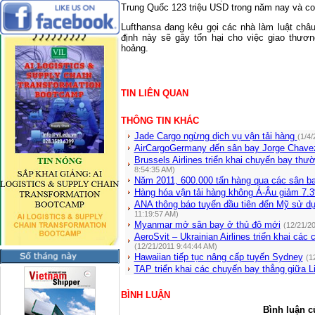
Trung Quốc 123 triệu USD trong năm nay và co
Lufthansa đang kêu gọi các nhà làm luật châ
định này sẽ gây tổn hại cho việc giao thươ
hoảng.
TIN LIÊN QUAN
THÔNG TIN KHÁC
Jade Cargo ngừng dịch vụ vận tải hàng
(1/4/
AirCargoGermany đến sân bay Jorge Chave
Brussels Airlines triển khai chuyến bay th
8:54:35 AM)
Năm 2011, 600.000 tấn hàng qua các sân b
Hàng hóa vận tải hàng không Á-Âu giảm 7.
ANA thông báo tuyến đầu tiên đến Mỹ sử d
11:19:57 AM)
Myanmar mở sân bay ở thủ đô mới
(12/21/2
AeroSvit – Ukrainian Airlines triển khai cá
(12/21/2011 9:44:44 AM)
Hawaiian tiếp tục nâng cấp tuyến Sydney
(1
TAP triển khai các chuyến bay thẳng giữa L
BÌNH LUẬN
Bình luận c