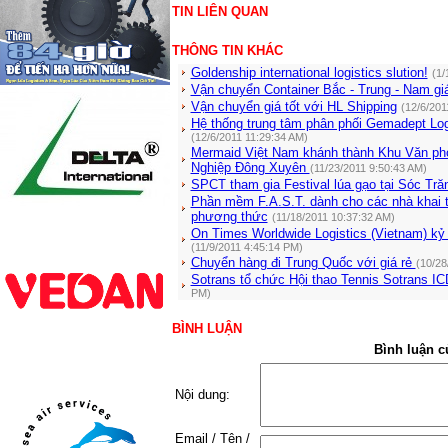
TIN LIÊN QUAN
THÔNG TIN KHÁC
Goldenship international logistics slution!
(1/
Vận chuyển Container Bắc - Trung - Nam giá 
Vận chuyển giá tốt với HL Shipping
(12/6/201
Hệ thống trung tâm phân phối Gemadept Logi
(12/6/2011 11:29:34 AM)
Mermaid Việt Nam khánh thành Khu Văn ph
Nghiệp Đông Xuyên
(11/23/2011 9:50:43 AM)
SPCT tham gia Festival lúa gạo tại Sóc Tră
Phần mềm F.A.S.T. dành cho các nhà khai th
phương thức
(11/18/2011 10:37:32 AM)
On Times Worldwide Logistics (Vietnam) kỷ
(11/9/2011 4:45:14 PM)
Chuyển hàng đi Trung Quốc với giá rẻ
(10/28
Sotrans tổ chức Hội thao Tennis Sotrans I
PM)
BÌNH LUẬN
Bình luận c
Nội dung:
Email / Tên /