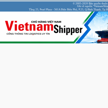
© 2005-2020 Bản quyền thuộc
Ghi rõ nguồn "VietnamShipp
Tầng 25, Pearl Plaza - 561A Điện Biên Phủ, P.25, Q.Bình Thạnh, Tp.