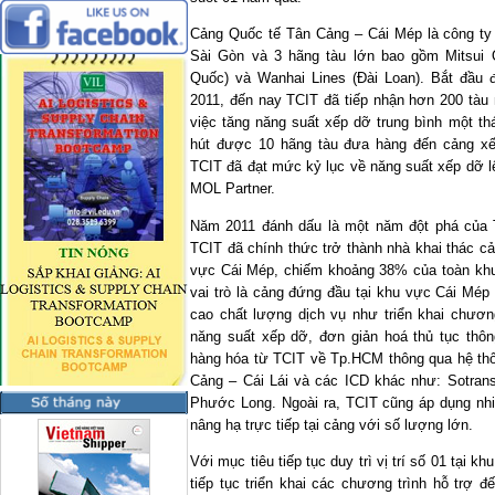
Cảng Quốc tế Tân Cảng – Cái Mép là công ty
Sài Gòn và 3 hãng tàu lớn bao gồm Mitsui O
Quốc) và Wanhai Lines (Đài Loan). Bắt đầu 
2011, đến nay TCIT đã tiếp nhận hơn 200 tàu
việc tăng năng suất xếp dỡ trung bình một th
hút được 10 hãng tàu đưa hàng đến cảng xếp
TCIT đã đạt mức kỷ lục về năng suất xếp dỡ l
MOL Partner.
Năm 2011 đánh dấu là một năm đột phá của T
TCIT đã chính thức trở thành nhà khai thác cả
vực Cái Mép, chiếm khoảng 38% của toàn khu 
vai trò là cảng đứng đầu tại khu vực Cái Mép
cao chất lượng dịch vụ như triển khai chươ
năng suất xếp dỡ, đơn giản hoá thủ tục thô
hàng hóa từ TCIT về Tp.HCM thông qua hệ thố
Cảng – Cái Lái và các ICD khác như: Sotran
Phước Long. Ngoài ra, TCIT cũng áp dụng nhi
nâng hạ trực tiếp tại cảng với số lượng lớn.
Với mục tiêu tiếp tục duy trì vị trí số 01 tại 
tiếp tục triển khai các chương trình hỗ trợ 