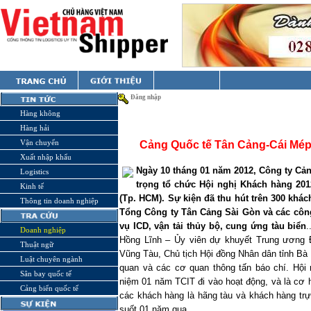
Đăng nhập
Hàng không
Hàng hải
Vận chuyển
Cảng Quốc tế Tân Cảng-Cái Mép
Xuất nhập khẩu
Ngày 10 tháng 01 năm 2012, Công ty Cả
Logistics
trọng tổ chức Hội nghị Khách hàng 201
Kinh tế
(Tp. HCM). Sự kiện đã thu hút trên 300 khác
Thông tin doanh nghiệp
Tổng Công ty Tân Cảng Sài Gòn và các công
vụ ICD, vận tải thủy bộ, cung ứng tàu biển
.
Doanh nghiệp
Hồng Lĩnh – Ủy viên dự khuyết Trung ương Đ
Thuật ngữ
Vũng Tàu, Chủ tịch Hội đồng Nhân dân tỉnh Bà
Luật chuyên ngành
quan và các cơ quan thông tấn báo chí. Hội
Sân bay quốc tế
niệm 01 năm TCIT đi vào hoạt động, và là cơ h
Cảng biển quốc tế
các khách hàng là hãng tàu và khách hàng trự
suốt 01 năm qua.