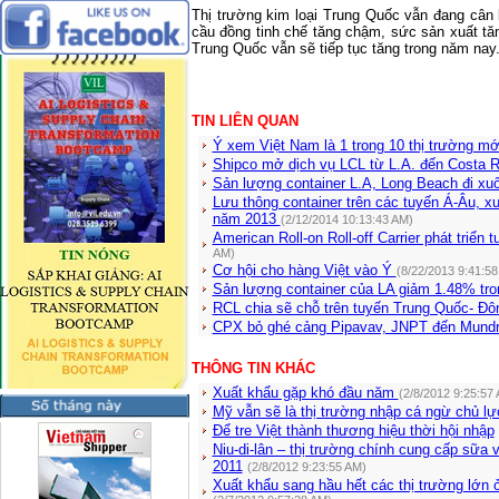
Thị trường kim loại Trung Quốc vẫn đang cân 
cầu đồng tinh chế tăng chậm, sức sản xuất t
Trung Quốc vẫn sẽ tiếp tục tăng trong năm nay
TIN LIÊN QUAN
Ý xem Việt Nam là 1 trong 10 thị trường mớ
Shipco mở dịch vụ LCL từ L.A. đến Costa 
Sản lượng container L.A, Long Beach đi x
Lưu thông container trên các tuyến Á-Âu, 
năm 2013
(2/12/2014 10:13:43 AM)
American Roll-on Roll-off Carrier phát triể
AM)
Cơ hội cho hàng Việt vào Ý
(8/22/2013 9:41:58
Sản lượng container của LA giảm 1.48% tro
RCL chia sẽ chỗ trên tuyến Trung Quốc- Đô
CPX bỏ ghé cảng Pipavav, JNPT đến Mund
THÔNG TIN KHÁC
Xuất khẩu gặp khó đầu năm
(2/8/2012 9:25:57
Mỹ vẫn sẽ là thị trường nhập cá ngừ chủ l
Để tre Việt thành thương hiệu thời hội nhập
Niu-di-lân – thị trường chính cung cấp sữ
2011
(2/8/2012 9:23:55 AM)
Xuất khẩu sang hầu hết các thị trường lớn