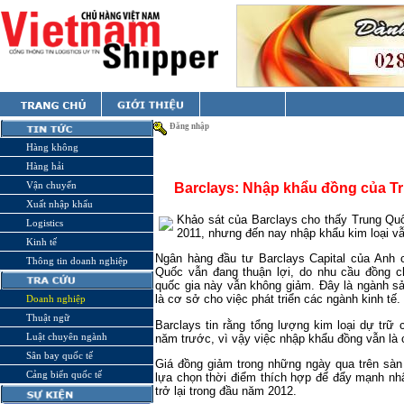
Đăng nhập
Hàng không
Hàng hải
Vận chuyển
Barclays: Nhập khẩu đồng của Tr
Xuất nhập khẩu
Khảo sát của Barclays cho thấy Trung Q
Logistics
2011, nhưng đến nay nhập khẩu kim loại vẫn
Kinh tế
Ngân hàng đầu tư Barclays Capital của Anh c
Thông tin doanh nghiệp
Quốc vẫn đang thuận lợi, do nhu cầu đồng c
quốc gia này vẫn không giảm. Đây là ngành sả
là cơ sở cho việc phát triển các ngành kinh tế.
Doanh nghiệp
Thuật ngữ
Barclays tin rằng tổng lượng kim loại dự tr
Luật chuyên ngành
năm trước, vì vậy việc nhập khẩu đồng vẫn là c
Sân bay quốc tế
Giá đồng giảm trong những ngày qua trên sà
Cảng biển quốc tế
lựa chọn thời điểm thích hợp để đẩy mạnh n
trở lại trong đầu năm 2012.