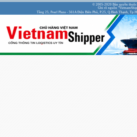
© 2005-2020 Bản quyền thuộc
Ghi rõ nguồn "VietnamShipp
Tầng 25, Pearl Plaza - 561A Điện Biên Phủ, P.25, Q.Bình Thạnh, Tp.