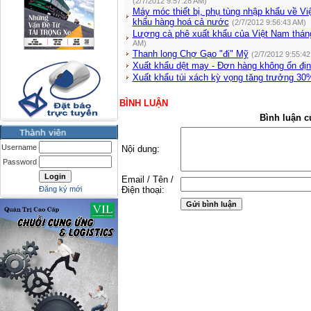
(2/7/2012 9:57:28 AM)
Máy móc thiết bị, phụ tùng nhập khẩu về 
khẩu hàng hoá cả nước
(2/7/2012 9:56:43 AM)
Lượng cà phê xuất khẩu của Việt Nam thán
AM)
Thanh long Chợ Gạo "đi" Mỹ
(2/7/2012 9:55:4
Xuất khẩu dệt may - Đơn hàng không ổn đị
Xuất khẩu túi xách kỳ vọng tăng trưởng 30
BÌNH LUẬN
Bình luận c
Username
Nội dung:
Password
Email / Tên /
Đăng ký mới
Điện thoại: