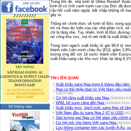
Trong khi đó, nhà kinh tế Ulrike Rondorf th
kinh tế có tính cạnh tranh cao của Đức đã đượ
cầu hồi cuối năm ngoái, bất chấp những rối l
gây ra.
Thống kê chính thức về kinh tế Đức trong qu
tới và theo dự kiến của các nhà phân tích, sẽ 
chỉ là tăng nhẹ. Tuy nhiên, kinh tế Đức đương
nợ công khu vực, mà rõ nét nhất là xuất khẩu 
Trong kim ngạch xuất khẩu trị giá 98,9 tỷ eu
thành viên Liên minh châu Âu (EU), giảm 2,8
tương ứng đối với 16 nước thành viên Eurozo
xuất khẩu sang các khu vực khác lại tăng 6,1%
TIN LIÊN QUAN
Xuất khẩu sang Nga trong 6 tháng đầu năm
Nga có thể nhập titan từ Việt Nam nếu ngu
9:48:37 AM)
Cơ hội tăng xuất khẩu vào Nga
(5/28/2014 9:2
WWL bổ sung cảng đến Nga
(4/28/2014 10:01:
Xuất khẩu mực, bạch tuộc sang Nga sẽ tă
Việt Nam đầu tư sang Nga 2,47 tỷ USD
(4/1
Sản lượng gạo Nga có thể giảm nếu chính 
Cơ hội mở cho hàng Việt sang Nga
(3/21/201
Lưu thông container trên các tuyến Á-Âu, 