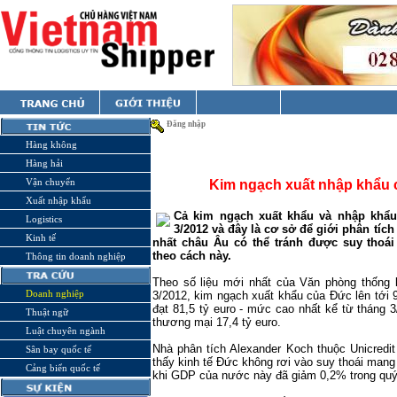
Đăng nhập
Hàng không
Hàng hải
Vận chuyển
Kim ngạch xuất nhập khẩu 
Xuất nhập khẩu
Cả kim ngạch xuất khẩu và nhập khẩu
Logistics
3/2012 và đây là cơ sở để giới phân tíc
Kinh tế
nhất châu Âu có thể tránh được suy thoái
theo cách này.
Thông tin doanh nghiệp
Theo số liệu mới nhất của Văn phòng thống k
Doanh nghiệp
3/2012, kim ngạch xuất khẩu của Đức lên tới 
đạt 81,5 tỷ euro - mức cao nhất kể từ tháng 3
Thuật ngữ
thương mại 17,4 tỷ euro.
Luật chuyên ngành
Nhà phân tích Alexander Koch thuộc Unicredit
Sân bay quốc tế
thấy kinh tế Đức không rơi vào suy thoái mang
Cảng biển quốc tế
khi GDP của nước này đã giảm 0,2% trong quý