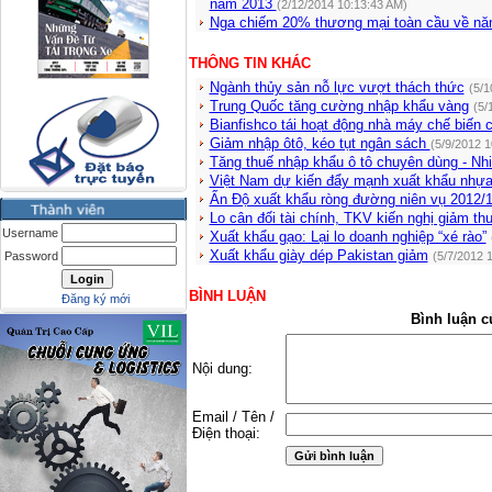
năm 2013
(2/12/2014 10:13:43 AM)
Nga chiếm 20% thương mại toàn cầu về n
THÔNG TIN KHÁC
Ngành thủy sản nỗ lực vượt thách thức
(5/1
Trung Quốc tăng cường nhập khẩu vàng
(5/
Bianfishco tái hoạt động nhà máy chế biến c
Giảm nhập ôtô, kéo tụt ngân sách
(5/9/2012 1
Tăng thuế nhập khẩu ô tô chuyên dùng - Nhi
Việt Nam dự kiến đẩy mạnh xuất khẩu nhự
Ấn Độ xuất khẩu ròng đường niên vụ 2012/
Lo cân đối tài chính, TKV kiến nghị giảm th
Username
Xuất khẩu gạo: Lại lo doanh nghiệp “xé rào”
Xuất khẩu giày dép Pakistan giảm
Password
(5/7/2012 
BÌNH LUẬN
Đăng ký mới
Bình luận c
Nội dung:
Email / Tên /
Điện thoại: