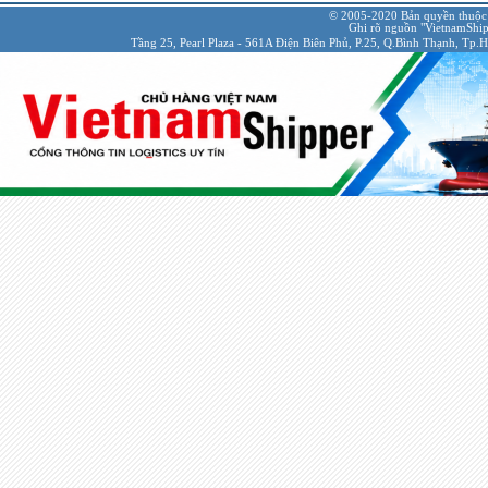
© 2005-2020 Bản quyền thuộc
Ghi rõ nguồn "VietnamShipp
Tầng 25, Pearl Plaza - 561A Điện Biên Phủ, P.25, Q.Bình Thạnh, Tp.