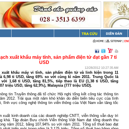
ạch xuất khẩu máy tính, sản phẩm điện tử đạt gần 7 tỉ
USD
12/28/2012 10:27:35 AM
xuất khẩu máy vi tính, sản phẩm điện tử và linh kiện trong 11
à 6,98 tỉ USD, tăng 69% so với cùng kì năm 2011. Trung Quốc là
 với 1,68 tỉ USD, tăng 81,5%, tiếp theo là EU (1,38 tỉ USD, tăng
807 triệu USD, tăng 62,9%),
Malaysia
(777 triệu USD).
ông tin Truyền thông đã tổ chức Hội nghị tổng kết công tác thông tin
năm 2012. Trải qua một năm khó khăn do diễn biến tiêu cực của tình
ô, lĩnh vực công nghệ thông tin viễn thông của Việt
Nam
vẫn tăng tốc
n xuất kinh doanh của các doanh nghiệp CNTT, viễn thông vẫn duy trì
ng khá. Tập đoàn Bưu chính Viễn thông Việt
Nam
đạt tổng doanh thu
trong năm 2012, bằng 107,94% so với năm 2011. Tổng số thuê bao đạt
 đó phát triển mới trong năm là 3,175 triệu. Tổng số thuê bao băng rộng