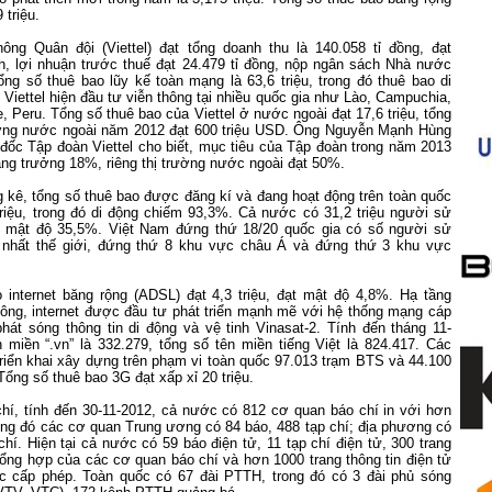
 triệu.
ông Quân đội (Viettel) đạt tổng doanh thu là 140.058 tỉ đồng, đạt
, lợi nhuận trước thuế đạt 24.479 tỉ đồng, nộp ngân sách Nhà nước
ổng số thuê bao lũy kế toàn mạng là 63,6 triệu, trong đó thuê bao di
. Viettel hiện đầu tư viễn thông tại nhiều quốc gia như Lào,
Campuchia
,
e
,
Peru
. Tổng số thuê bao của Viettel ở nước ngoài đạt 17,6 triệu, tổng
ường nước ngoài năm 2012 đạt 600 triệu USD. Ông Nguyễn Mạnh Hùng
đốc Tập đoàn Viettel cho biết, mục tiêu của Tập đoàn trong năm 2013
 tăng trưởng 18%, riêng thị trường nước ngoài đạt 50%.
g kê, tổng số thuê bao được đăng kí và đang hoạt động trên toàn quốc
triệu, trong đó di động chiếm 93,3%. Cả nước có 31,2 triệu người sử
ạt mật độ 35,5%. Việt Nam đứng thứ 18/20 quốc gia có số người sử
n nhất thế giới, đứng thứ 8 khu vực châu Á và đứng thứ 3 khu vực
 internet băng rộng (ADSL) đạt 4,3 triệu, đạt mật độ 4,8%. Hạ tầng
hông, internet được đầu tư phát triển mạnh mẽ với hệ thống mạng cáp
hát sóng thông tin di động và vệ tinh Vinasat-2. Tính đến tháng 11-
 miền “.vn” là 332.279, tổng số tên miền tiếng Việt là 824.417. Các
riển khai xây dựng trên phạm vi toàn quốc 97.013 trạm BTS và 44.100
ổng số thuê bao 3G đạt xấp xỉ 20 triệu.
chí, tính đến 30-11-2012, cả nước có 812 cơ quan báo chí in với hơn
ong đó các cơ quan Trung ương có 84 báo, 488 tạp chí; địa phương có
chí. Hiện tại cả nước có 59 báo điện tử, 11 tạp chí điện tử, 300 trang
 tổng hợp của các cơ quan báo chí và hơn 1000 trang thông tin điện tử
 cấp phép. Toàn quốc có 67 đài PTTH, trong đó có 3 đài phủ sóng