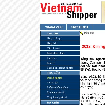
Đăng nhập
Hàng không
Hàng hải
2012: Kim ng
Vận chuyển
Xuất nhập khẩu
Logistics
Tổng kim ngạch 
tháng đầu năm l
Kinh tế
đối tác lớn nhất
Thông tin doanh nghiệp
88,9%), Hoa Kì (
Sáng 24.12, bộ Th
Doanh nghiệp
và truyền thông 
Thuật ngữ
hình kinh tế vĩ m
ấn tượng.
Luật chuyên ngành
Sân bay quốc tế
Các hoạt động sả
Cảng biển quốc tế
tốc độ tăng trưở
130.390 tỉ đồng 
84,4 triệu, trong