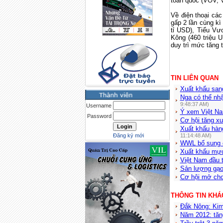
toàn quốc (VOV, 
Về điện thoại các 
gấp 2 lần cùng k
tỉ USD), Tiểu Vư
Kông (460 triệu 
duy trì mức tăng 
TIN LIÊN QUAN
Xuất khẩu san
Nga có thể nhậ
9:48:37 AM)
Username
Ý xem Việt Nam
Password
Cơ hội tăng x
Xuất khẩu hàng
Đăng ký mới
11:14:48 AM)
WWL bổ sung 
Xuất khẩu mực
Việt Nam đầu 
Sản lượng gạo
Cơ hội mở cho
THÔNG TIN KHÁ
Đắk Nông: Kim
Năm 2012: tăn