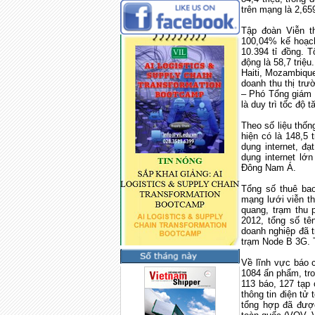
trên mạng là 2,659
Tập đoàn Viễn th
100,04% kế hoạch
10.394 tỉ đồng. T
động là 58,7 triệu
Haiti
,
Mozambiqu
doanh thu thị tr
– Phó Tổng giám 
là duy trì tốc độ
Theo số liệu thốn
hiện có là 148,5 
dụng internet, đ
dụng internet lớ
Đông Nam Á.
Tổng số thuê bao
mạng lưới viễn t
quang, trạm thu p
2012, tổng số tên
doanh nghiệp đã t
trạm Node B 3G. T
Về lĩnh vực báo 
1084 ấn phẩm, tr
113 báo, 127 tạp 
thông tin điện tử
tổng hợp đã được