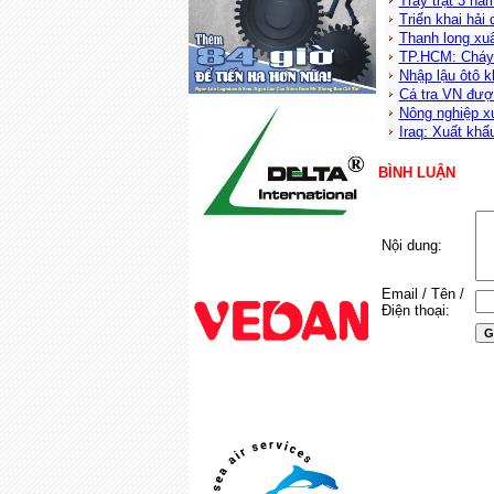
Trầy trật 3 nă
Triển khai hải
Thanh long xu
TP.HCM: Cháy 
Nhập lậu ôtô k
Cá tra VN đượ
Nông nghiệp xu
Iraq: Xuất khẩ
BÌNH LUẬN
Nội dung:
Email / Tên /
Điện thoại: