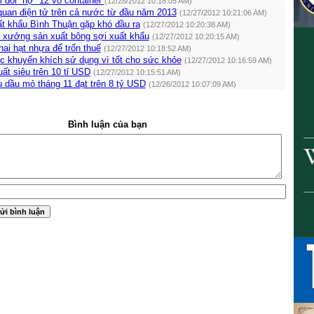
m đòi “nợ” 12 vỏ container
(12/28/2012 10:18:05 AM)
 quan điện tử trên cả nước từ đầu năm 2013
(12/27/2012 10:21:06 AM)
ất khẩu Bình Thuận gặp khó đầu ra
(12/27/2012 10:20:38 AM)
xưởng sản xuất bông sợi xuất khẩu
(12/27/2012 10:20:15 AM)
hai hạt nhựa để trốn thuế
(12/27/2012 10:18:52 AM)
c khuyến khích sử dụng vì tốt cho sức khỏe
(12/27/2012 10:16:59 AM)
ất siêu trên 10 tỉ USD
(12/27/2012 10:15:51 AM)
u dầu mỏ tháng 11 đạt trên 8 tỷ USD
(12/26/2012 10:07:09 AM)
Bình luận của bạn