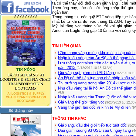
ta có thể thay đổi thói quen giữ vàng", chủ mộ
Theo ông này, các gói nới lỏng khắp thế giới 
ngắn hạn.
Trong tháng tư, các quỹ ETF vàng tiếp tục bá
nhất kể từ khi ra đời vào tháng 11/2004. Tuy 
Mỹ lại tăng vọt tháng vừa rồi khi giá giả
American Eagle tăng gấp 10 lần so với cùng k
TIN LIÊN QUAN
Cấm mang vàng miếng khi xuất, nhập cảnh
Nhập khẩu vàng của Ấn Độ có thể phục hồi
Lưu thông container trên các tuyến Á-Âu, 
năm 2013
(2/12/2014 10:13:43 AM)
Giá vàng sụt giảm do USD tăng
(1/22/2014 10
Ấn Độ có thể tiếp tục hạn chế nhập khẩu v
Thị trường vàng trong năm 2014 được dự b
Nhu cầu vàng tại lễ hội Ấn Độ có thể giảm
AM)
Nhập khẩu vàng của Trung Quốc có thể vượ
Giá vàng thế giới tăng vọt
(9/28/2013 10:12:36
Vàng thế giới lao dốc vì kinh tế Mỹ đi lên
(9
THÔNG TIN KHÁC
Giá xăng, dầu thế giới tiếp tục tuột dốc
(5/2/
Dầu giảm xuống 93 USD sau 6 ngày tăng
(4
Giá ngô giảm ngày thứ hai do triển vọng vụ 