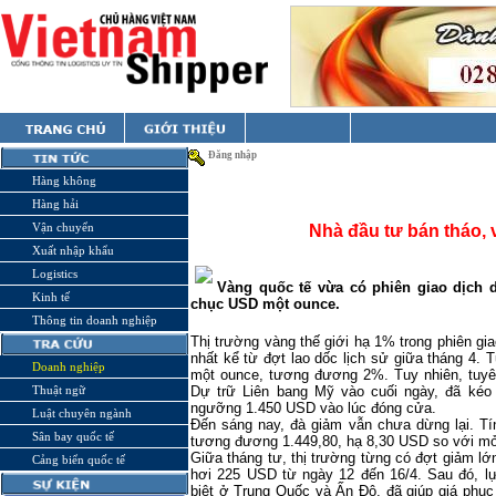
Đăng nhập
Hàng không
Hàng hải
Vận chuyển
Nhà đầu tư bán tháo, 
Xuất nhập khẩu
Logistics
Vàng quốc tế vừa có phiên giao dịch d
Kinh tế
chục USD một ounce.
Thông tin doanh nghiệp
Thị trường vàng thế giới hạ 1% trong phiên gi
nhất kể từ đợt lao dốc lịch sử giữa tháng 4. 
Doanh nghiệp
một ounce, tương đương 2%. Tuy nhiên, tuyê
Thuật ngữ
Dự trữ Liên bang Mỹ vào cuối ngày, đã kéo 
ngưỡng 1.450 USD vào lúc đóng cửa.
Luật chuyên ngành
Đến sáng nay, đà giảm vẫn chưa dừng lại. Tí
Sân bay quốc tế
tương đương 1.449,80, hạ 8,30 USD so với m
Giữa tháng tư, thị trường từng có đợt giảm l
Cảng biển quốc tế
hơi 225 USD từ ngày 12 đến 16/4. Sau đó, lự
biệt ở Trung Quốc và Ấn Độ, đã giúp giá phục