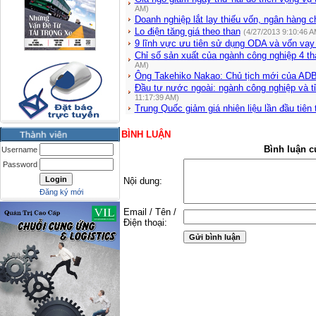
AM)
Doanh nghiệp lắt lay thiếu vốn, ngân hàng ch
Lo điện tăng giá theo than
(4/27/2013 9:10:46 A
9 lĩnh vực ưu tiên sử dụng ODA và vốn vay
Chỉ số sản xuất của ngành công nghiệp 4 t
AM)
Ông Takehiko Nakao: Chủ tịch mới của AD
Đầu tư nước ngoài: ngành công nghiệp và t
11:17:39 AM)
Trung Quốc giảm giá nhiên liệu lần đầu tiên
BÌNH LUẬN
Bình luận c
Username
Password
Nội dung:
Đăng ký mới
Email / Tên /
Điện thoại: