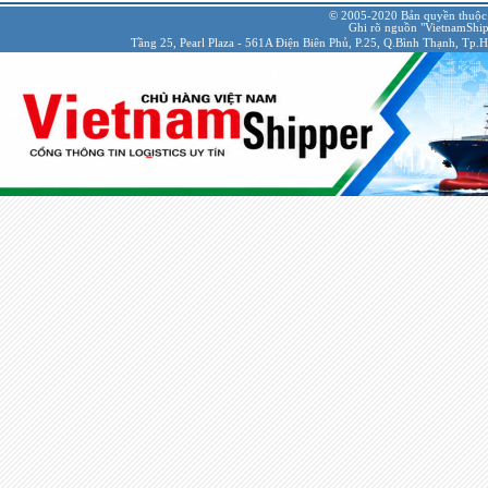
© 2005-2020 Bản quyền thuộc
Ghi rõ nguồn "VietnamShipp
Tầng 25, Pearl Plaza - 561A Điện Biên Phủ, P.25, Q.Bình Thạnh, Tp.