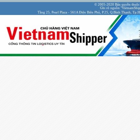
© 2005-2020 Bản quyền thuộc
Ghi rõ nguồn "VietnamShipp
Tầng 25, Pearl Plaza - 561A Điện Biên Phủ, P.25, Q.Bình Thạnh, Tp.