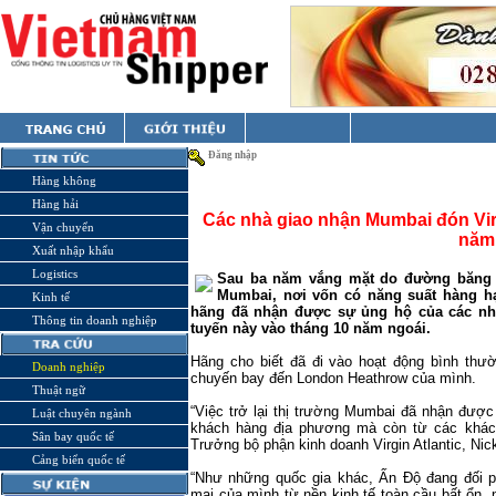
Đăng nhập
Hàng không
Hàng hải
Các nhà giao nhận Mumbai đón Virgi
Vận chuyển
năm
Xuất nhập khẩu
Logistics
Sau ba năm vắng mặt do đường băng đ
Mumbai, nơi vốn có năng suất hàng h
Kinh tế
hãng đã nhận được sự ủng hộ của các nhà
Thông tin doanh nghiệp
tuyến này vào tháng 10 năm ngoái.
Hãng cho biết đã đi vào hoạt động bình thư
Doanh nghiệp
chuyến bay đến London Heathrow của mình.
Thuật ngữ
“Việc trở lại thị trường Mumbai đã nhận đượ
Luật chuyên ngành
khách hàng địa phương mà còn từ các khách
Sân bay quốc tế
Trưởng bộ phận kinh doanh Virgin Atlantic, Nic
Cảng biển quốc tế
“Như những quốc gia khác, Ấn Độ đang đối 
mại của mình từ nền kinh tế toàn cầu bất ổn