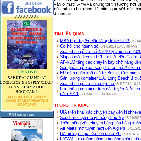
vẫn ở mức 5-7% và chúng tôi tin tưởng nơi đ
của mình như trong 12 năm qua với các hoạ
Jones nói.
TIN LIÊN QUAN
MBA trực tuyến, đâu là sự khác biệt?
(10/14
Cơ hội cho ngành gỗ
(6/17/2014 10:33:09 AM)
Xuất khẩu gỗ có thể đạt 10 tỷ vào năm 202
Shipco mở dịch vụ LCL từ L.A. đến Costa 
AF-KLM tăng các chuyến bay chở hàng đế
Sản phẩm gỗ xuất sang EU có thể đạt kim 
EU cấm nhập khẩu cá từ Belize, Campuchi
Sản lượng container L.A, Long Beach đi x
Xuất khẩu gỗ có nhiều lợi thế
(3/11/2014 10:23
Lưu thông container trên các tuyến Á-Âu, 
năm 2013
(2/12/2014 10:13:43 AM)
THÔNG TIN KHÁC
UIA triển khai các chuyến bay đến Nizhneva
Saudi mở tuyến bay thẳng Bắc Mỹ
(5/21/201
Thêm hãng vận chuyển hàng hóa hàng khôn
Air Malta mở tuyến mới đến Algiers
(5/18/201
BA hướng mục tiêu đến châu Phi
(5/17/2013 
LATAM: lưu thông hàng hóa hàng không tăng