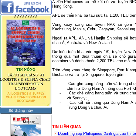
Á đến
Philippines
có thể kết nối với tuyến N
Hong Kong
.
APL sẽ triển khai ba tàu sức tải 1,100 TEU trên
Vòng xoay cảng của tuyến NPX sẽ gồm Ni
Kaohsiung, Manila, Cebu, Cagayan, Kaohsiung
Ngoài ra APL, ANL và Hanjin Shipping sẽ hợ
châu Á,
Australia
và New
Zealand
.
Dự kiến triển khai vào ngày 1/9, tuyến New 
thông qua một thỏa thuận chia sẽ chỗ giữa
container và dành khoản 2,200 TEU cho mỗi ch
Trên vòng xoay cảng từ
Singapore
, Port Klan
Brisbane
và trở lại
Singapore
, tuyến gồm:
-
Các ghé cảng hàng tuần và trung ch
chính ở Đông Nam Á thông qua Port Kl
-
Các ghé cảng hàng tuần và trung c
và
Sydney
;
-
Các kết nối thông qua Đông Nam Á đ
Trung Đông và châu Âu.
TIN LIÊN QUAN
Doanh nghiệp Philippines đánh giá cao thị 