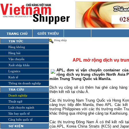
Đăng nhập
Hàng không
Hàng hải
Vận chuyển
APL mở rộng dịch vụ trun
Xuất nhập khẩu
APL, đơn vị vận chuyển container của
Logistics
rộng dịch vụ trung chuyển North Asia 
Kinh tế
miền Trung Trung Quốc và Manila.
Thông tin doanh nghiệp
Dịch vụ cũng sẽ có thêm hai ghé cảng hàng
thiện kết nối tại châu Á.
Doanh nghiệp
Các thị trường Nam Trung Quốc và Hong Kon
Thuật ngữ
cảng trực tiếp đến
Manila
, theo APL. Các kết
Luật chuyên ngành
trường
Philippines
với các thị trường miền Tr
khác thông qua những ghé cảng tại
Kaohsiung
.
Sân bay quốc tế
Cảng biển quốc tế
Các thị trường Đông Nam Á có thể kết nối tạ
của APL, Korea China Straits (KCS) and Japa