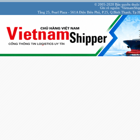
© 2005-2020 Bản quyền thuộc
Ghi rõ nguồn "VietnamShipp
Tầng 25, Pearl Plaza - 561A Điện Biên Phủ, P.25, Q.Bình Thạnh, Tp.