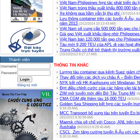
Việt Nam-Philippines hợp tác phát triển du l
Việt Nam trúng thầu xuất khẩu 800.000 tấn 
Xe không qua hầm vẫn bị thu phí
(3/7/2014 9:
Lưu thông container trên các tuyến Á-Âu, 
năm 2013
(2/12/2014 10:13:43 AM)
Việt Nam sẽ cung cấp 500.000 tấn gạo cho 
Giá gạo Việt xuất khẩu tăng nhờ Philippine
Việt Nam bán 120.000 tấn gạo cho Philippi
Tàu mới 9,200 TEU của APL đi vào hoạt đ
Trung Quốc có thể trở thành thị trường xuất
(10/10/2013 9:27:17 AM)
THÔNG TIN KHÁC
Username
Lượng tàu container qua kênh Suez giảm 
Password
Thay đổi trên các dịch vụ châu Á – Biển Đe
NYK kết nối HK-Kaohsiung với Mindanao, N
Đăng ký mới
Đợt điều chỉnh cước của các hãng vận tải b
ZIM mở tuyến mới đến Bờ Tây Trung Mỹ
(8
CMA CGM đặt thêm tàu 16,000 TEU
(8/3/201
Golden Sea Shipping kết hợp các tuyến tru
8:34:39 AM)
MCC Transport bổ sung tàu trên tuyến Eo
(8/2/2013 8:30:58 AM)
Maersk chia sẽ chổ với Cosco, ANL trên tu
Australia
(8/2/2013 8:29:40 AM)
CSCL, Zim tăng cường tuyến Á-Âu với các 
8:28:10 AM)