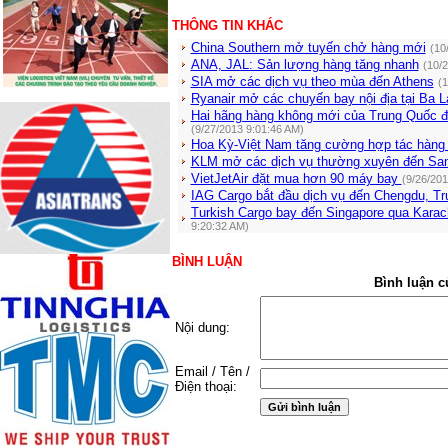
THÔNG TIN KHÁC
China Southern mở tuyến chở hàng mới
(10
ANA, JAL: Sản lượng hàng tăng nhanh
(10/
SIA mở các dịch vụ theo mùa đến Athens
(1
Ryanair mở các chuyến bay nội địa tại Ba L
Hai hãng hàng không mới của Trung Quốc đ
(9/27/2013 9:01:46 AM)
Hoa Kỳ-Việt Nam tăng cường hợp tác hàng
KLM mở các dịch vụ thường xuyên đến Sant
VietJetAir đặt mua hơn 90 máy bay
(9/26/201
IAG Cargo bắt đầu dịch vụ đến Chengdu, T
Turkish Cargo bay đến Singapore qua Karac
9:20:32 AM)
BÌNH LUẬN
Bình luận c
Nội dung:
Email / Tên /
Điện thoại: