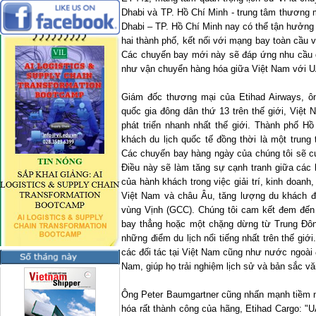
Dhabi và TP. Hồ Chí Minh - trung tâm thương
Dhabi – TP. Hồ Chí Minh nay có thể tận hưởng 
hai thành phố, kết nối với mạng bay toàn cầu 
Các chuyến bay mới này sẽ đáp ứng nhu cầu d
như vận chuyển hàng hóa giữa Việt Nam với U
Giám đốc thương mại của Etihad Airways, ôn
quốc gia đông dân thứ 13 trên thế giới, Việt
phát triển nhanh nhất thế giới. Thành phố Hồ
khách du lịch quốc tế đồng thời là một trun
Các chuyến bay hàng ngày của chúng tôi sẽ c
Điều này sẽ làm tăng sự cạnh tranh giữa cá
của hành khách trong việc giải trí, kinh doanh
Việt Nam và châu Âu, tăng lượng du khách 
vùng Vịnh (GCC). Chúng tôi cam kết đem đến 
bay thẳng hoặc một chặng dừng từ Trung Đôn
những điểm du lịch nổi tiếng nhất trên thế giớ
các đối tác tại Việt Nam cũng như nước ngoài
Nam, giúp họ trải nghiệm lịch sử và bản sắc vă
Ông Peter Baumgartner
cũng nhấn mạnh tiềm n
hóa rất thành công của hãng, Etihad Cargo: "