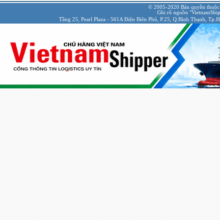
© 2005-2020 Bản quyền thuộc
Ghi rõ nguồn "VietnamShipp
Tầng 25, Pearl Plaza - 561A Điện Biên Phủ, P.25, Q.Bình Thạnh, Tp.