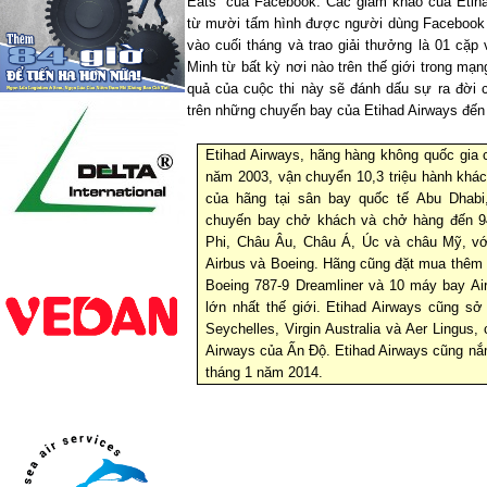
Eats” của Facebook. Các giám khảo của Etiha
từ mười tấm hình được người dùng Facebook c
vào cuối tháng và trao giải thưởng là 01 cặp
Minh từ bất kỳ nơi nào trên thế giới trong mạ
quả của cuộc thi này sẽ đánh dấu sự ra đời
trên những chuyến bay của Etihad Airways đến
Etihad Airways, hãng hàng không quốc gia
năm 2003, vận chuyển 10,3 triệu hành khá
của hãng tại sân bay quốc tế Abu Dhabi
chuyến bay chở khách và chở hàng đến 9
Phi, Châu Âu, Châu Á, Úc và châu Mỹ, v
Airbus và Boeing. Hãng cũng đặt mua thêm
Boeing 787-9 Dreamliner và 10 máy bay A
lớn nhất thế giới. Etihad Airways cũng sở 
Seychelles, Virgin Australia và Aer Lingus
Airways của Ấn Độ. Etihad Airways cũng nắ
tháng 1 năm 2014.