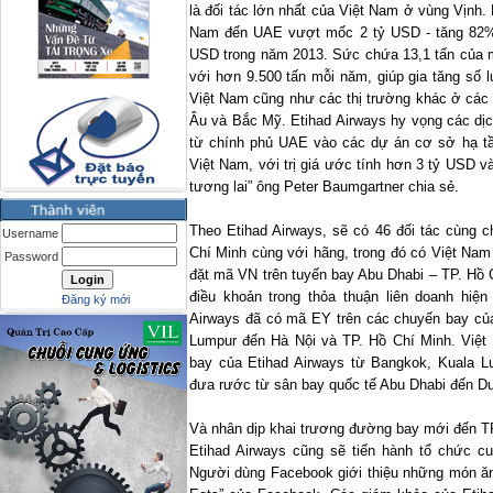
là đối tác lớn nhất của Việt Nam ở vùng Vịnh.
Nam đến UAE vượt mốc 2 tỷ USD - tăng 82% 
USD trong năm 2013. Sức chứa 13,1 tấn của 
với hơn 9.500 tấn mỗi năm, giúp gia tăng số 
Việt Nam cũng như các thị trường khác ở các
Âu và Bắc Mỹ.
Etihad Airways hy vọng các dị
từ chính phủ UAE vào các dự án cơ sở hạ tần
Việt Nam, với trị giá ước tính hơn 3 tỷ USD 
tương lai” ông Peter Baumgartner chia sẻ.
Theo Etihad Airways, sẽ có 46 đối tác cùng 
Username
Chí Minh cùng với hãng, trong đó có Việt Nam 
Password
đặt mã VN trên tuyến bay Abu Dhabi – TP. Hồ 
điều khoản trong thỏa thuận liên doanh hiện
Đăng ký mới
Airways đã có mã EY trên các chuyến bay của
Lumpur đến Hà Nội và TP. Hồ Chí Minh. Việt
bay của Etihad Airways từ Bangkok, Kuala L
đưa rước từ sân bay quốc tế Abu Dhabi đến Du
Và nhân dịp khai trương đường bay mới đến TP
Etihad Airways cũng sẽ tiến hành tổ chức cuộ
Người dùng Facebook giới thiệu những món ăn