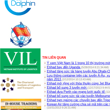
TIN LIÊN QUAN
Ý xem Việt Nam là 1 trong 10 thị trường mớ
Etihad bay đến Uganda
(5/28/2014 8:21:34 AM)
Etihad tăng sức tải hàng tuyến Abu Dhabi-
Lưu thông container trên các tuyến Á-Âu, 
năm 2013
(2/12/2014 10:13:43 AM)
Etihad mở rộng với thỏa thuận cùng Jet Bl
Etihad bổ sung 3 tuyến mới
(12/17/2013 9:44:
Etihad đưa Perth vào mạng lưới quốc tế
(12
Etihad bổ sung sức tải vào tuyến Melbourn
Etihad tạm ngừng các chuyến bay đến Tripo
Korean Air tăng cường chia sẻ mã trên các 
(10/31/2013 9:26:31 AM)