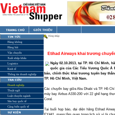
Đăng nhập
Hàng không
Hàng hải
Vận chuyển
Etihad Airways khai trương chuyế
Xuất nhập khẩu
Ngày 02.10.2013, tại TP. Hồ Chí Minh, h
Logistics
quốc gia của
Các Tiểu
Vương Quốc Ả R
Kinh tế
báo, chính thức khai trương
tuyến
bay
thẳ
Thông tin doanh nghiệp
TP. Hồ Chí Minh, Việt Nam.
Doanh nghiệp
Các chuyến bay
giữa
Abu Dhabi
và
TP.
Hồ Chí 
Thuật ngữ
máy bay Airbus A330-200 với 22 ghế hạng thư
Luật chuyên ngành
Coral.
Sân bay quốc tế
Cảng biển quốc tế
Tại buổi họp báo, đại diện hãng Etihad Air
EY441, mang tầm quan trọng lịch sử vì là chu