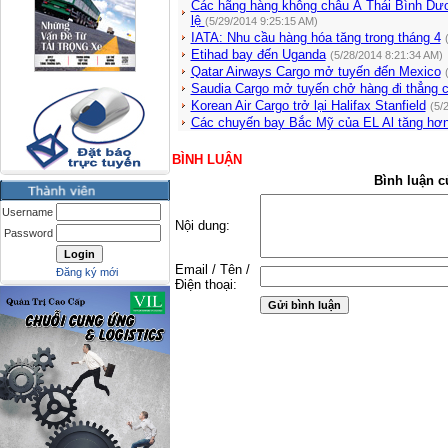
Các hãng hàng không châu Á Thái Bình Dươ
lệ
(5/29/2014 9:25:15 AM)
IATA: Nhu cầu hàng hóa tăng trong tháng 4
Etihad bay đến Uganda
(5/28/2014 8:21:34 AM)
Qatar Airways Cargo mở tuyến đến Mexico
Saudia Cargo mở tuyến chở hàng đi thẳng 
Korean Air Cargo trở lại Halifax Stanfield
(5/
Các chuyến bay Bắc Mỹ của EL Al tăng hơ
BÌNH LUẬN
Bình luận c
Username
Nội dung:
Password
Email / Tên /
Đăng ký mới
Điện thoại: