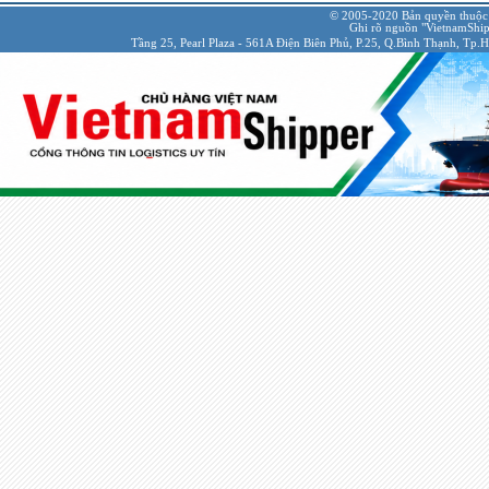
© 2005-2020 Bản quyền thuộc
Ghi rõ nguồn "VietnamShipp
Tầng 25, Pearl Plaza - 561A Điện Biên Phủ, P.25, Q.Bình Thạnh, Tp.