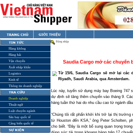
Đăng nhập
Hàng không
Hàng hải
Vận chuyển
Saudia Cargo mở các chuyến 
Xuất nhập khẩu
Từ 15/6, Saudia Cargo sẽ mở lại các 
Logistics
Riyadh
,
Saudi Arabia
, qua
Amsterdam
.
Kinh tế
Thông tin doanh nghiệp
Lúc này, tuyến sử dụng máy bay Boeing 747 s
dự định sẽ tăng thêm chuyến vào tháng 9. Cá
Doanh nghiệp
hàng tuần thứ hai do nhu cầu cao từ ngành dầu
Thuật ngữ
Luật chuyên ngành
“Chúng tôi rất phấn khởi khi trở lại thị trườ
Sân bay quốc tế
từ
Houston
đến KSA,” ông Peter Scholten, ph
Cảng biển quốc tế
cho biết. “Đây là một bổ sung quan trọng tron
dùng sức tải trong khoang hàng trên 17 chuy