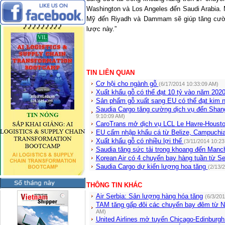
Washington
và
Los Angeles
đến
Saudi Arabia
.
Mỹ đến
Riyadh
và Dammam sẽ giúp tăng cường
lược này.”
TIN LIÊN QUAN
Cơ hội cho ngành gỗ
(6/17/2014 10:33:09 AM)
Xuất khẩu gỗ có thể đạt 10 tỷ vào năm 202
Sản phẩm gỗ xuất sang EU có thể đạt kim 
Saudia Cargo tăng cường dịch vụ đến Sha
9:10:09 AM)
CaroTrans mở dịch vụ LCL Le Havre-Houst
EU cấm nhập khẩu cá từ Belize, Campuchi
Xuất khẩu gỗ có nhiều lợi thế
(3/11/2014 10:23
Saudia tăng sức tải trong khoang đến Manc
Korean Air có 4 chuyến bay hàng tuần từ S
Saudia Cargo dự kiến lượng hoa tăng
(2/13/
THÔNG TIN KHÁC
Air Serbia: Sản lượng hàng hóa tăng
(6/3/20
TAM tăng gấp đôi các chuyến bay đêm từ N
AM)
United Airlines mở tuyến Chicago-Edinburgh