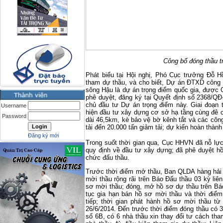
Công bố đóng thầu trước k
Phát biểu tại Hội nghị, Phó Cục trưởng Đỗ 
tham dự thầu, và cho biết, Dự án ĐTXD công tr
sông Hậu là dự án trọng điểm quốc gia, được
phê duyệt, đăng ký tại Quyết định số 2368/
chủ đầu tư Dự án trọng điểm này. Giai đoạn 
Username
hiện đầu tư xây dựng cơ sở hạ tầng cùng đê 
Password
dài 46,5km, kè bảo vệ bờ kênh tắt và các công 
tải đến 20.000 tấn giảm tải; dự kiến hoàn thàn
Đăng ký mới
Trong suốt thời gian qua, Cục HHVN đã nỗ lự
quy định về đầu tư xây dựng; đã phê duyệt hồ
chức đấu thầu.
Trước thời điểm mở thầu, Ban QLDA hàng hải I
mời thầu rộng rãi trên Báo Đấu thầu 03 kỳ liên
sơ mời thầu; đóng, mở hồ sơ dự thầu trên Báo 
tục gia hạn bán hồ sơ mời thầu và thời điểm
tiếp; thời gian phát hành hồ sơ mời thầu t
26/6/2014. Đến trước thời điểm đóng thầu có 
số 6B, có 6 nhà thầu xin thay đổi tư cách tha