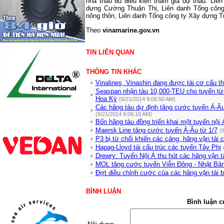
nhà thầu đủ điều kiện tham gia dự thầu: Li
dựng Cường Thuận Thị, Liên danh Tổng công 
nông thôn, Liên danh Tổng công ty Xây dựng 
Theo
vinamarine.gov.vn
TIN LIÊN QUAN
THÔNG TIN KHÁC
Vinalines, Vinashin đang được tái cơ cấu t
Seaspan nhận tàu 10,000-TEU cho tuyến từ
Hoa Kỳ
(6/21/2014 9:06:50 AM)
Các hãng tàu dự định tăng cước tuyến Á-Âu 
(6/21/2014 9:06:18 AM)
Bốn hãng tàu đồng triển khai một tuyến nội 
Maersk Line tăng cước tuyến Á-Âu từ 1/7
(
P3 bị từ chối khiến các cảng, hãng vận tải 
Hapag-Lloyd tái cấu trúc các tuyến Tây Phi
Drewry: Tuyến Nội Á thu hút các hãng vận t
MOL tăng cước tuyến Viễn Đông - Nhật Bản 
Đợt điều chỉnh cước của các hãng vận tải b
BÌNH LUẬN
Bình luận c