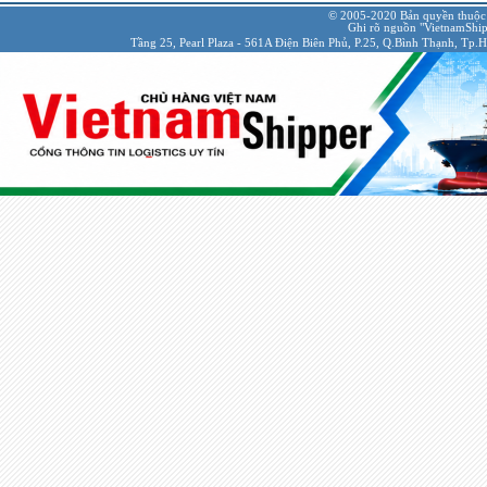
© 2005-2020 Bản quyền thuộc
Ghi rõ nguồn "VietnamShipp
Tầng 25, Pearl Plaza - 561A Điện Biên Phủ, P.25, Q.Bình Thạnh, Tp.