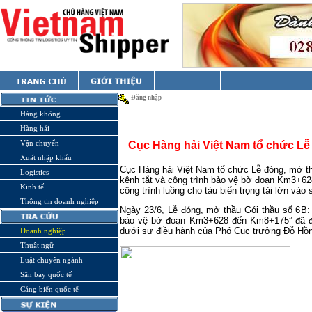
Đăng nhập
Hàng không
Hàng hải
Vận chuyển
Cục Hàng hải Việt Nam tổ chức Lễ
Xuất nhập khẩu
Cục Hàng hải Việt Nam tổ chức Lễ đóng, mở th
Logistics
kênh tắt và công trình bảo vệ bờ đoạn Km3+
Kinh tế
công trình luồng cho tàu biển trọng tải lớn vào
Thông tin doanh nghiệp
Ngày 23/6, Lễ đóng, mở thầu Gói thầu số 6B: 
bảo vệ bờ đoạn Km3+628 đến Km8+175” đã đ
dưới sự điều hành của Phó Cục trưởng Đỗ Hồn
Doanh nghiệp
Thuật ngữ
Luật chuyên ngành
Sân bay quốc tế
Cảng biển quốc tế