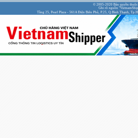
© 2005-2020 Bản quyền thuộc
Ghi rõ nguồn "VietnamShipp
Tầng 25, Pearl Plaza - 561A Điện Biên Phủ, P.25, Q.Bình Thạnh, Tp.