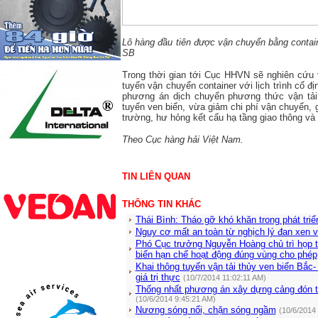
Lô hàng đầu tiên được vận chuyển bằng contai
SB
Trong thời gian tới Cục HHVN sẽ nghiên cứu v
tuyến vận chuyển container với lịch trình cố đ
phương án dịch chuyển phương thức vận tả
tuyến ven biển, vừa giảm chi phí vận chuyển,
trường, hư hỏng kết cấu hạ tầng giao thông và 
Theo Cục hàng hải Việt Nam.
TIN LIÊN QUAN
THÔNG TIN KHÁC
Thái Bình: Tháo gỡ khó khăn trong phát triển
Nguy cơ mất an toàn từ nghịch lý đan xen 
Phó Cục trưởng Nguyễn Hoàng chủ trì họp tr
biển hạn chế hoạt động đúng vùng cho phép
Khai thông tuyến vận tải thủy ven biển Bắ
giá trị thực
(10/7/2014 11:02:11 AM)
Thống nhất phương án xây dựng cảng đón tà
(10/6/2014 9:45:21 AM)
Nương sóng nổi, chặn sóng ngầm
(10/6/2014