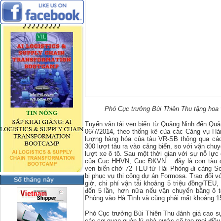
Phó Cục trưởng Bùi Thiên Thu tặng hoa v
Tuyến vận tải ven biển từ Quảng Ninh đến Q
06/7/2014, theo thống kê của các Cảng vụ Hà
lượng hàng hóa của tàu VR-SB thông qua các 
300 lượt tàu ra vào cảng biển, so với vận ch
lượt xe ô tô. Sau một thời gian với sự nỗ lự
của Cục HHVN, Cục ĐKVN… đây là con tàu đầu
ven biển chở 72 TEU từ Hải Phòng đi cảng Sơ
bị phục vụ thi công dự án Formosa. Trao đổi vớ
giờ, chi phí vận tải khoảng 5 triệu đồng/TEU
đến 5 lần, hơn nữa nếu vận chuyển bằng ô t
Phòng vào Hà Tĩnh và cũng phải mất khoảng 15
Phó Cục trưởng Bùi Thiên Thu đánh giá cao s
các cơ quan quản lý nhà nước sẽ tạo mọi điều 