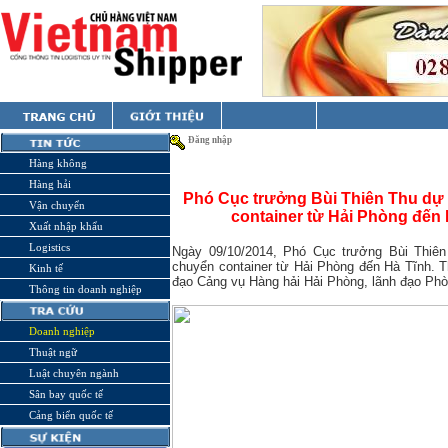
Đăng nhập
Hàng không
Hàng hải
Phó Cục trưởng Bùi Thiên Thu dự 
Vận chuyển
container từ Hải Phòng đến
Xuất nhập khẩu
Logistics
Ngày 09/10/2014, Phó Cục trưởng Bùi Thiên
chuyển container từ Hải Phòng đến Hà Tĩnh. T
Kinh tế
đạo Cảng vụ Hàng hải Hải Phòng, lãnh đạo Phòn
Thông tin doanh nghiệp
Doanh nghiệp
Thuật ngữ
Luật chuyên ngành
Sân bay quốc tế
Cảng biển quốc tế