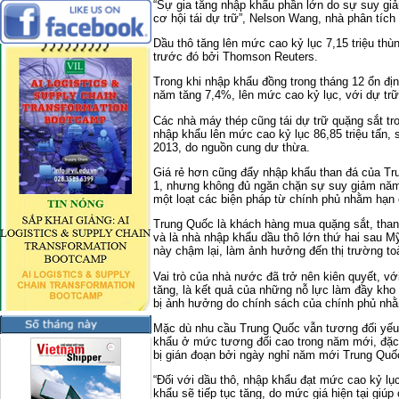
“Sự gia tăng nhập khẩu phần lớn do sự suy gi
cơ hội tái dự trữ”, Nelson Wang, nhà phân tíc
Dầu thô tăng lên mức cao kỷ lục 7,15 triệu th
trước đó bởi Thomson Reuters.
Trong khi nhập khẩu đồng trong tháng 12 ổn đị
năm tăng 7,4%, lên mức cao kỷ lục, với dự tr
Các nhà máy thép cũng tái dự trữ quặng sắt tr
nhập khẩu lên mức cao kỷ lục 86,85 triệu tấn,
2013, do nguồn cung dư thừa.
Giá rẻ hơn cũng đẩy nhập khẩu than đá của Tr
1, nhưng không đủ ngăn chặn sự suy giảm năm đ
một loạt các biện pháp từ chính phủ nhằm hạn
Trung Quốc là khách hàng mua quặng sắt, than 
và là nhà nhập khẩu dầu thô lớn thứ hai sau M
này chậm lại, làm ảnh hưởng đến thị trường to
Vai trò của nhà nước đã trở nên kiên quyết, vớ
tăng, là kết quả của những nỗ lực làm đầy kho
bị ảnh hưởng do chính sách của chính phủ nh
Mặc dù nhu cầu Trung Quốc vẫn tương đối yếu, g
khẩu ở mức tương đối cao trong năm mới, đặc 
bị gián đoạn bởi ngày nghỉ năm mới Trung Quố
“Đối với dầu thô, nhập khẩu đạt mức cao kỷ lụ
khẩu sẽ tiếp tục tăng, do mức giá hiện tại giú