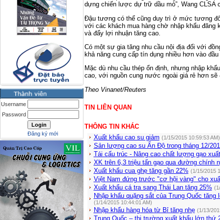
dựng chiến lược dự trữ dầu mỏ”, Wang CLSA c
Đậu tương có thể cũng duy trì ở mức tương đ
với các khách mua hàng chờ nhập khẩu đăng ký
và đẩy lợi nhuận tăng cao.
Có một sự gia tăng nhu cầu nội địa đối với đồn
khả năng cung cấp tín dụng nhiều hơn vào đầu
Mặc dù nhu cầu thép ổn định, nhưng nhập khẩu
cao, với nguồn cung nước ngoài giá rẻ hơn sẽ đ
Theo Vinanet/Reuters
Username
TIN LIÊN QUAN
Password
THÔNG TIN KHÁC
Đăng ký mới
Xuất khẩu cao su giảm
(1/15/2015 10:59:53 AM)
Sản lượng cao su Ấn Độ trong tháng 12/20
Tái cấu trúc - Nâng cao chất lượng gạo xuấ
XK trên 6,3 triệu tấn gạo qua đường chính 
Xuất khẩu cua ghẹ tăng gần 22%
(1/15/2015 
Việt Nam đứng trước "cơ hội vàng" cho xu
Xuất khẩu cá tra sang Thái Lan tăng 25%
(1
Nhập khẩu quặng sắt của Trung Quốc tăng l
(1/14/2015 10:44:01 AM)
Nhập khẩu hàng hóa từ Bỉ tăng nhẹ
(1/13/201
Trung Quốc – thị trường xuất khẩu lớn thứ 