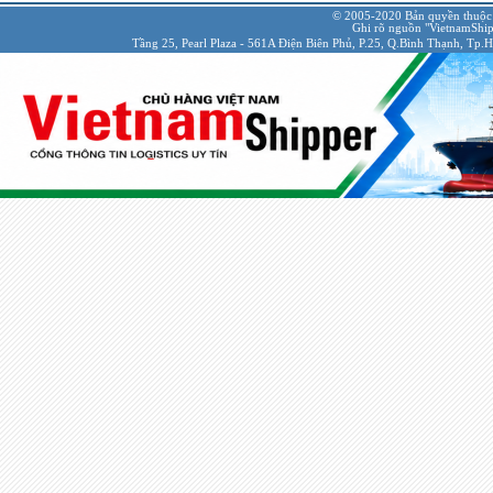
© 2005-2020 Bản quyền thuộc
Ghi rõ nguồn "VietnamShipp
Tầng 25, Pearl Plaza - 561A Điện Biên Phủ, P.25, Q.Bình Thạnh, Tp.