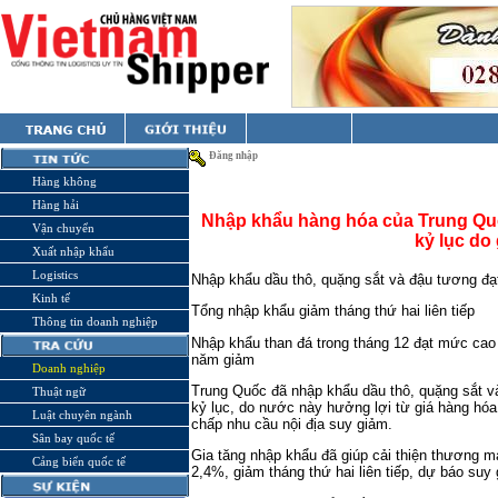
Đăng nhập
Hàng không
Hàng hải
Nhập khẩu hàng hóa của Trung Quố
Vận chuyển
kỷ lục do 
Xuất nhập khẩu
Logistics
Nhập khẩu dầu thô, quặng sắt và đậu tương đạ
Kinh tế
Tổng nhập khẩu giảm tháng thứ hai liên tiếp
Thông tin doanh nghiệp
Nhập khẩu than đá trong tháng 12 đạt mức cao
năm giảm
Doanh nghiệp
Trung Quốc đã nhập khẩu dầu thô, quặng sắt v
Thuật ngữ
kỷ lục, do nước này hưởng lợi từ giá hàng hóa 
Luật chuyên ngành
chấp nhu cầu nội địa suy giảm.
Sân bay quốc tế
Gia tăng nhập khẩu đã giúp cải thiện thương 
Cảng biển quốc tế
2,4%, giảm tháng thứ hai liên tiếp, dự báo suy