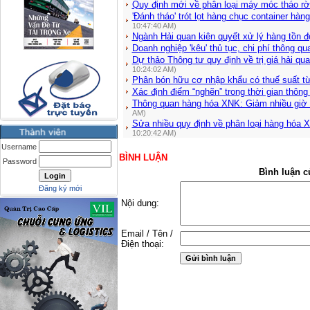
Quy định mới về phân loại máy móc tháo rờ
'Đánh tháo' trót lọt hàng chục container hàn
10:47:40 AM)
Ngành Hải quan kiên quyết xử lý hàng tồn đ
Doanh nghiệp 'kêu' thủ tục, chi phí thông qu
Dự thảo Thông tư quy định về trị giá hải qu
10:24:02 AM)
Phân bón hữu cơ nhập khẩu có thuế suất t
Xác định điểm “nghẽn” trong thời gian thông
Thông quan hàng hóa XNK: Giảm nhiều gi
AM)
Sửa nhiều quy định về phân loại hàng hóa X
10:20:42 AM)
Username
BÌNH LUẬN
Password
Bình luận c
Đăng ký mới
Nội dung:
Email / Tên /
Điện thoại: