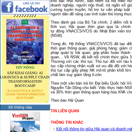
kho bạc nhà nước, bảo hiểm xã hội theo hư
doanh nghiệp, người nộp thuế; rút ngắn số giờ
cường tuyên truyền, hỗ trợ tư vấn pháp luật
người dân để nâng cao tính tuân thủ trong thực 
Theo đánh giá của Bộ Tài chính, 2 điểm nổi b
lĩnh vực Hải quan thời gian qua là chính
tự động VNACCS/VCIS do Nhật Bản viện trợ 
(NSW).
Trong đó, Hệ thống VNACCS/VCIS đã tạo điều
thời gian thông quan, giải phóng hàng; giảm 
pháp quản lý hải quan, góp phần hoàn thành 
quan… Về NSW, đã kết nối chính thức giữa 3 
Thương với các thủ tục: Thủ tục đối với tàu 
tục cấp chứng nhận xuất xứ ưu đãi đối với 
thủ tục cấp giấy phép NK mô-tô phân khối lớn
chất làm suy giảm tầng ô-zôn.
Theo một văn bản trả lời Đại biểu Quốc hội V
Nguyễn Tấn Dũng cho biết: Việc thực hiện NS
và 30% thời gian thông quan hàng hóa XNK ch
Theo báo Hải Quan
TIN LIÊN QUAN
THÔNG TIN KHÁC
Kết nối thông tin giữa Hải quan và doanh ng