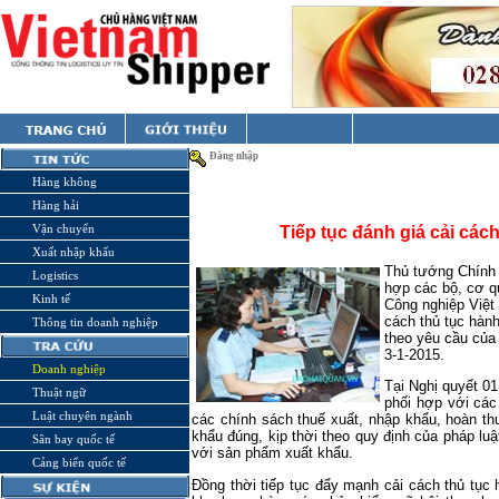
Đăng nhập
Hàng không
Hàng hải
Vận chuyển
Tiếp tục đánh giá cải các
Xuất nhập khẩu
Thủ tướng Chính p
Logistics
hợp các bộ, cơ q
Kinh tế
Công nghiệp Việt 
cách thủ tục hành
Thông tin doanh nghiệp
theo yêu cầu của
3-1-2015.
Doanh nghiệp
Tại Nghị quyết 01
Thuật ngữ
phối hợp với các
Luật chuyên ngành
các chính sách thuế xuất, nhập khẩu, hoàn thu
khẩu đúng, kịp thời theo quy định của pháp lu
Sân bay quốc tế
với sản phẩm xuất khẩu.
Cảng biển quốc tế
Đồng thời tiếp tục đẩy mạnh cải cách thủ tục 