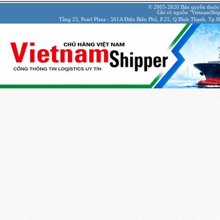
© 2005-2020 Bản quyền thuộc
Ghi rõ nguồn "VietnamShipp
Tầng 25, Pearl Plaza - 561A Điện Biên Phủ, P.25, Q.Bình Thạnh, Tp.