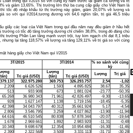
ài Loan trong quí I/2015 so với cùng kỳ năm trước lại giảm cả lượng và trị
,3% và giảm 13,65%. Thị trường lớn thứ ba cung cấp giấy cho Việt Nam là
n thì tốc độ nhập khẩu từ thị trường này giảm, giảm 20,07% về lượng và
iá so với quí I/2014,tương đương với 64,6 nghìn tấn, trị giá 46,5 triệu
ẩu giấy các loại của Việt Nam trong quí đầu năm nay đều giảm ở hầu hết
thị trường có tốc độ tăng trưởng dương chỉ chiếm 38,8%, trong đó đáng chú
thị trường Phần Lan tăng mạnh vượt trội, tuy kim ngạch chỉ đạt 8,1 triệu
, nhưng lại tăng 118,57% về lượng và tăng 129,11% về trị giá so với cùng
mặt hàng giấy cho Việt Nam quí I/2015
3T/2015
3T/2014
% so sánh với cùng
kỳ
ượng
Lượng
Lượng
Trị giá
(tấn)
Trị giá (USD)
(tấn)
Trị giá (USD)
379.137
322.975.280
369.753
326.293.757
2,54
-1,02
2.209
6.626.526
1.593
4.895.825
38,67
35,35
513
933.908
673
1.881.024
-23,77
-50,35
65.268
36.980.343
71.961
42.826.497
-9,30
-13,65
928
1.627.147
1.138
1.719.156
-18,45
-5,35
42.398
34.043.797
40.312
35.661.924
5,17
-4,54
2.806
3.546.795
3.259
4.027.862
-13,90
-11,94
64.616
46.510.545
80.838
57.878.344
-20,07
-19,64
1.678
2.969.661
1.892
2.983.920
-11,31
-0,48
10.340
9.698.679
12.354
10.954.484
-16,30
-11,46
2.390
2.322.568
3.500
3.331.113
-31,71
-30,28