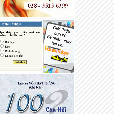
Bạn thấy giao diện mới của
website như thế nào?
Rất đẹp
Đẹp
Bình thường
Không đẹp lắm