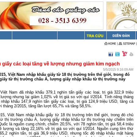
 giấy các loại tăng về lượng nhưng giảm kim ngạch
5/5/2015 9:16:09 AM
015, Việt Nam nhập khẩu giấy từ 18 thị trường trên thế giới, trong đó
iấy từ thị trường châu Á, lượng giấy nhập khẩu từ thị trường này
 Việt Nam đã nhâp khẩu 379,1 nghìn tấn giấy các loại, trị giá 322,9 triệu
ượng nhưng lại giảm 1,02% về trị giá so với quí I/2014. Tính riêng tháng
nhập khẩu 147,9 nghìn tấn giấy các loại, trị giá 124,9 triệu USD, tăng cả
ới tháng 2/2015, tăng lần lượt 65,7% và tăng 58,5%.
015, Việt Nam nhập khẩu giấy từ 18 thị trường trên thế giới, trong đó chủ
từ thị trường châu Á, lượng giấy nhập khẩu từ thị trường này chiếm trên
uốc là nguồn cung chính, chiếm 20,5%, với 78 nghìn tấn, trị giá 58,4 triệu
 lượng và tăng 22,16% về trị giá so với quí I/2014. Nguồn cung lớn thứ
 65,2 nghìn tấn, trị giá 36,9 triệu USD, nhưng tốc độ nhập khẩu mặt hàng