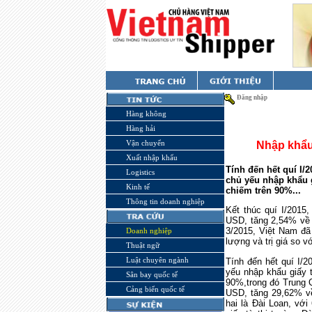
Đăng nhập
Hàng không
Hàng hải
Vận chuyển
Nhập khẩu
Xuất nhập khẩu
Tính đến hết quí I/2
Logistics
chủ yếu nhập khẩu g
Kinh tế
chiếm trên 90%...
Thông tin doanh nghiệp
Kết thúc quí I/2015,
USD, tăng 2,54% về l
3/2015, Việt Nam đã 
Doanh nghiệp
lượng và trị giá so v
Thuật ngữ
Luật chuyên ngành
Tính đến hết quí I/2
yếu nhập khẩu giấy 
Sân bay quốc tế
90%,trong đó Trung Q
Cảng biển quốc tế
USD, tăng 29,62% về
hai là Đài Loan, với