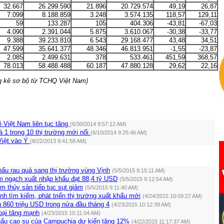
32.667
26.299.590
21.896
20.729.574
49,19
26,87
7.099
8.188.859
3.248
3.574.135
118,57
129,11
59
133.287
105
404.306
-43,81
-67,03
4.090
2.391.044
5.875
3.610.067
-30,38
-33,77
9.388
39.233.810
6.543
29.168.477
43,48
34,51
47.599
35.641.377
48.346
46.813.951
-1,55
-23,87
2.085
2.499.631
378
533.461
451,59
368,57
78.013
58.488.488
60.187
47.880.128
29,62
22,16
ng kê sơ bộ từ TCHQ Việt Nam)
 Việt Nam liên tục tăng
(6/30/2014 9:57:12 AM)
 1 trong 10 thị trường mới nổi
(6/10/2014 9:25:46 AM)
Việt vào Ý
(8/22/2013 9:41:58 AM)
hẩu rau quả sang thị trường vùng Vịnh
(5/5/2015 9:15:11 AM)
im ngạch xuất nhập khẩu đạt 88,4 tỷ USD
(5/5/2015 9:12:54 AM)
m thủy sản tiếp tục sụt giảm
(5/5/2015 9:11:40 AM)
 tìm kiếm, phát triển thị trường xuất khẩu mới
(4/24/2015 10:09:27 AM)
u 860 triệu USD trong nửa đầu tháng 4
(4/23/2015 10:12:39 AM)
oại tăng mạnh
(4/23/2015 10:11:04 AM)
ẩu cao su của Campuchia dự kiến tăng 12%
(4/22/2015 11:17:37 AM)