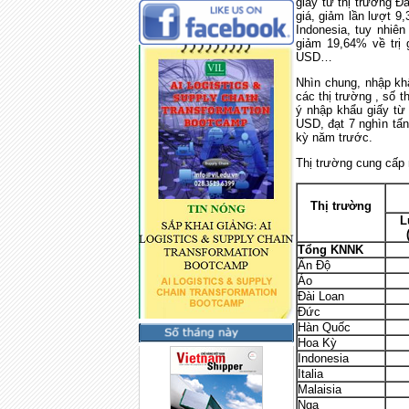
giấy từ thị trường Đ
giá, giảm lần lượt 9
Indonesia, tuy nhiê
giảm 19,64% về trị g
USD…
Nhìn chung, nhập kh
các thị trường , số 
ý nhập khẩu giấy từ 
USD, đạt 7 nghìn tấn
kỳ năm trước.
Thị trường cung cấp 
Thị trường
L
Tổng KNNK
Ấn Độ
Áo
Đài Loan
Đức
Hàn Quốc
Hoa Kỳ
Indonesia
Italia
Malaisia
Nga