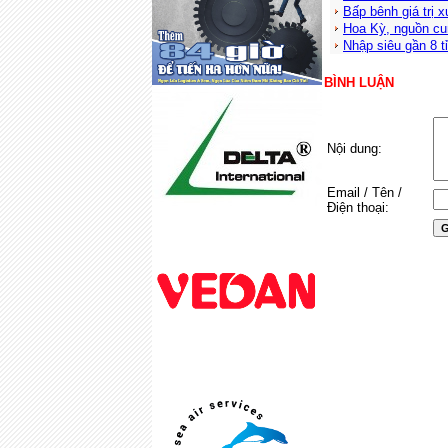
Bấp bênh giá trị 
Hoa Kỳ, nguồn cu
Nhập siêu gần 8 
BÌNH LUẬN
Nội dung:
Email / Tên /
Điện thoại: