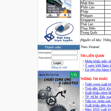
Nhật Bản
Phần Lan
Pháp
Philippin
Singapore
Thái Lan
Thụy Điển
Trung Quốc
(Nguồn số liệu: Thố
Theo Vinanet
Username
TIN LIÊN QUAN
Password
Nhập khẩu giấy về
Ý xem Việt Nam là
Đăng ký mới
Cơ hội cho hàng 
THÔNG TIN KHÁC
Triển vọng xuất k
Tính đến 15/4: K
Xuất khẩu nông lâ
TP. HCM: Đẩy mạnh
Tiếp tục nhập siê
Xuất khẩu điện th
Năm 2015 xuất kh