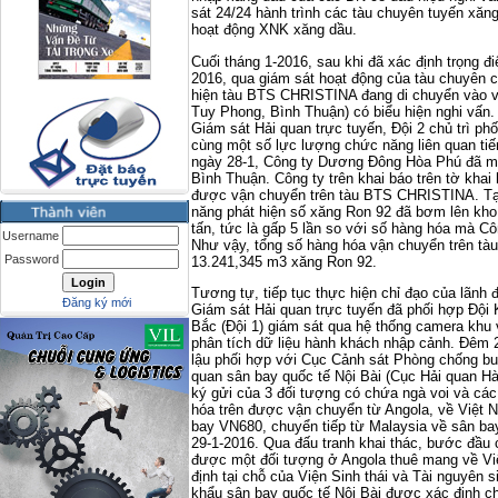
sát 24/24 hành trình các tàu chuyên tuyến xăn
hoạt động XNK xăng dầu.
Cuối tháng 1-2016, sau khi đã xác định trọng đi
2016, qua giám sát hoạt động của tàu chuyên 
hiện tàu BTS CHRISTINA đang di chuyển vào v
Tuy Phong, Bình Thuận) có biểu hiện nghi vấn.
Giám sát Hải quan trực tuyến, Đội 2 chủ trì ph
cùng một số lực lượng chức năng liên quan tiế
ngày 28-1, Công ty Dương Đông Hòa Phú đã mở
Bình Thuận. Công ty trên khai báo trên tờ khai
được vận chuyển trên tàu BTS CHRISTINA. Tại
năng phát hiện số xăng Ron 92 đã bơm lên kho là
tấn, tức là gấp 5 lần so với số hàng hóa mà 
Username
Như vậy, tổng số hàng hóa vận chuyển trên tàu
Password
13.241,345 m3 xăng Ron 92.
Tương tự, tiếp tục thực hiện chỉ đạo của lãnh 
Đăng ký mới
Giám sát Hải quan trực tuyến đã phối hợp Đội
Bắc (Đội 1) giám sát qua hệ thống camera khu v
phân tích dữ liệu hành khách nhập cảnh. Đêm 
lậu phối hợp với Cục Cảnh sát Phòng chống buô
quan sân bay quốc tế Nội Bài (Cục Hải quan Hà N
ký gửi của 3 đối tượng có chứa ngà voi và các
hóa trên được vận chuyển từ Angola, về Việt
bay VN680, chuyển tiếp từ Malaysia về sân bay
29-1-2016. Qua đấu tranh khai thác, bước đầu 
được một đối tượng ở Angola thuê mang về Việ
định tại chỗ của Viện Sinh thái và Tài nguyên si
khẩu sân bay quốc tế Nội Bài được xác định c