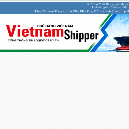
© 2005-2020 Bản quyền thuộc
Ghi rõ nguồn "VietnamShipp
Tầng 25, Pearl Plaza - 561A Điện Biên Phủ, P.25, Q.Bình Thạnh, Tp.