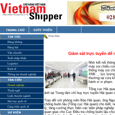
Đăng nhập
Hàng không
Hàng hải
Vận chuyển
Giám sát trực tuyến để
Xuất nhập khẩu
Nhờ kết nối thông
Logistics
máy soi chiếu con
Kinh tế
thống máy soi chi
XNK..., lực lượng
Thông tin doanh nghiệp
thường tại cửa kh
hành vi vi phạm.
Doanh nghiệp
Tổng cục Hải qua
Thuật ngữ
ảnh tại Trung tâm chỉ huy trực tuyến Hải quan 
Luật chuyên ngành
Trao đổi với phóng viên Báo Hải quan, ông Ng
Sân bay quốc tế
chống buôn lậu (Tổng cục Hải quan) cho biết, 
Cảng biển quốc tế
lý, tăng cường thực hiện các biện pháp nghiệp
quan giao cho Cục Điều tra chống buôn lậu chú