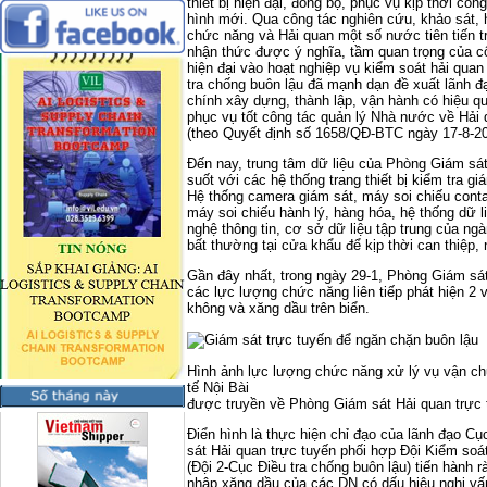
thiết bị hiện đại, đồng bộ, phục vụ kịp thời côn
hình mới. Qua công tác nghiên cứu, khảo sát, 
chức năng và Hải quan một số nước tiên tiến tr
nhận thức được ý nghĩa, tầm quan trọng của cô
hiện đại vào hoạt nghiệp vụ kiểm soát hải quan
tra chống buôn lậu đã mạnh dạn đề xuất lãnh đ
chính xây dựng, thành lập, vận hành có hiệu q
phục vụ tốt công tác quản lý Nhà nước về Hải
(theo Quyết định số 1658/QĐ-BTC ngày 17-8-20
Đến nay, trung tâm dữ liệu của Phòng Giám sát
suốt với các hệ thống trang thiết bị kiểm tra g
Hệ thống camera giám sát, máy soi chiếu contai
máy soi chiếu hành lý, hàng hóa, hệ thống dữ 
nghệ thông tin, cơ sở dữ liệu tập trung của ng
bất thường tại cửa khẩu để kịp thời can thiệp,
Gần đây nhất, trong ngày 29-1, Phòng Giám sát
các lực lượng chức năng liên tiếp phát hiện 2 
không và xăng dầu trên biển.
Hình ảnh lực lượng chức năng xử lý vụ vận ch
tế Nội Bài
được truyền về Phòng Giám sát Hải quan trực 
Điển hình là thực hiện chỉ đạo của lãnh đạo C
sát Hải quan trực tuyến phối hợp Đội Kiểm so
(Đội 2-Cục Điều tra chống buôn lậu) tiến hành r
nhập xăng dầu của các DN có dấu hiệu nghi vấ