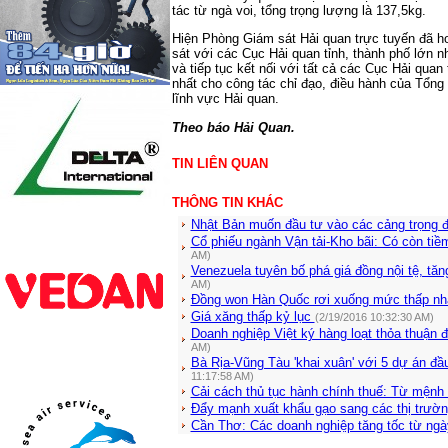
tác từ ngà voi, tổng trọng lượng là 137,5kg.
Hiện Phòng Giám sát Hải quan trực tuyến đã h
sát với các Cục Hải quan tỉnh, thành phố lớn 
và tiếp tục kết nối với tất cả các Cục Hải quan 
nhất cho công tác chỉ đạo, điều hành của Tổng 
lĩnh vực Hải quan.
Theo báo Hải Quan.
TIN LIÊN QUAN
THÔNG TIN KHÁC
Nhật Bản muốn đầu tư vào các cảng trọng 
Cổ phiếu ngành Vận tải-Kho bãi: Có còn tiề
AM)
Venezuela tuyên bố phá giá đồng nội tệ, tă
AM)
Đồng won Hàn Quốc rơi xuống mức thấp nhấ
Giá xăng thấp kỷ lục
(2/19/2016 10:32:30 AM)
Doanh nghiệp Việt ký hàng loạt thỏa thuận đ
AM)
Bà Rịa-Vũng Tàu 'khai xuân' với 5 dự án đầu
11:17:58 AM)
Cải cách thủ tục hành chính thuế: Từ mệnh 
Đẩy mạnh xuất khẩu gạo sang các thị trườn
Cần Thơ: Các doanh nghiệp tăng tốc từ ng