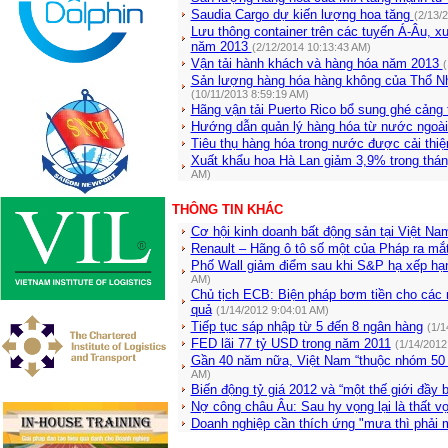
Saudia Cargo dự kiến lượng hoa tăng
(2/13/
Lưu thông container trên các tuyến Á-Âu, 
năm 2013
(2/12/2014 10:13:43 AM)
Vận tải hành khách và hàng hóa năm 2013
(
Sản lượng hàng hóa hàng không của Thổ Nh
(10/11/2013 8:59:19 AM)
Hãng vận tải Puerto Rico bổ sung ghé cảng 
Hướng dẫn quản lý hàng hóa từ nước ngoài
Tiêu thụ hàng hóa trong nước được cải thi
Xuất khẩu hoa Hà Lan giảm 3,9% trong tháng
AM)
THÔNG TIN KHÁC
Cơ hội kinh doanh bất động sản tại Việt Nam
Renault – Hãng ô tô số một của Pháp ra mắ
Phố Wall giảm điểm sau khi S&P hạ xếp hạ
AM)
Chủ tịch ECB: Biện pháp bơm tiền cho các 
quả
(1/14/2012 9:04:01 AM)
Tiếp tục sáp nhập từ 5 đến 8 ngân hàng
(1/1
FED lãi 77 tỷ USD trong năm 2011
(1/14/2012
Gần 40 năm nữa, Việt Nam “thuộc nhóm 50 n
AM)
Biến động tỷ giá 2012 và “một thế giới đầy b
Nợ công châu Âu: Sau hy vọng lại là thất v
Doanh nghiệp cần thích ứng "mưa thì phải 