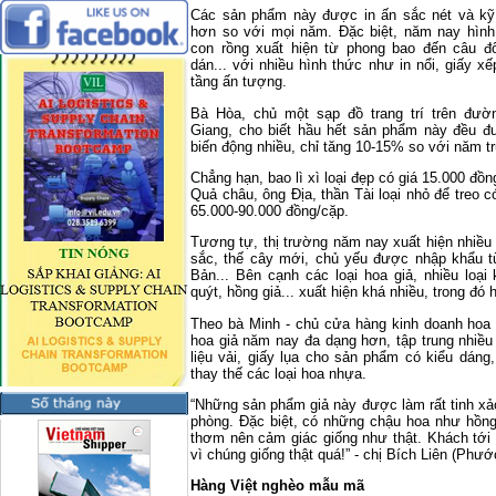
Các sản phẩm này được in ấn sắc nét và kỹ
hơn so với mọi năm. Đặc biệt, năm nay hìn
con rồng xuất hiện từ phong bao đến câu đố
dán... với nhiều hình thức như in nổi, giấy xế
tầng ấn tượng.
Bà Hòa, chủ một sạp đồ trang trí trên đườ
Giang, cho biết hầu hết sản phẩm này đều đ
biến động nhiều, chỉ tăng 10-15% so với năm t
Chẳng hạn, bao lì xì loại đẹp có giá 15.000 đồng
Quả châu, ông Địa, thần Tài loại nhỏ để treo c
65.000-90.000 đồng/cặp.
Tương tự, thị trường năm nay xuất hiện nhiều 
sắc, thế cây mới, chủ yếu được nhập khẩu t
Bản... Bên cạnh các loại hoa giả, nhiều loại
quýt, hồng giả... xuất hiện khá nhiều, trong đó
Theo bà Minh - chủ cửa hàng kinh doanh hoa g
hoa giả năm nay đa dạng hơn, tập trung nhiề
liệu vải, giấy lụa cho sản phẩm có kiểu dán
thay thế các loại hoa nhựa.
“Những sản phẩm giả này được làm rất tinh xả
phòng. Đặc biệt, có những chậu hoa như hồng,
thơm nên cảm giác giống như thật. Khách tới 
vì chúng giống thật quá!” - chị Bích Liên (Phướ
Hàng Việt nghèo mẫu mã