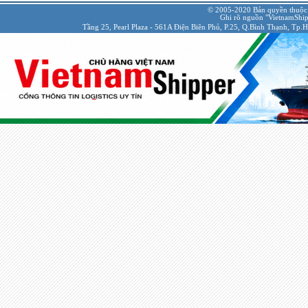
© 2005-2020 Bản quyền thuộc
Ghi rõ nguồn "VietnamShipp
Tầng 25, Pearl Plaza - 561A Điện Biên Phủ, P.25, Q.Bình Thạnh, Tp.