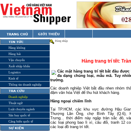
Đăng nhập
Hàng không
Hàng hải
Vận chuyển
Hàng trang trí tết: Tr
Xuất nhập khẩu
Các mặt hàng trang trí tết bắt đầu đượ
Logistics
đa dạng chủng loại, mẫu mã. Tuy nhiê
Kinh tế
trường.
Thông tin doanh nghiệp
Các doanh nghiệp Việt bắt đầu nhen nhóm th
đậm văn hóa Việt để thu hút khách hàng.
Doanh nghiệp
Hàng ngoại chiếm lĩnh
Thuật ngữ
Tại TP.HCM, các khu vực đường Hậu Gian
Luật chuyên ngành
Thượng Lãn Ông, chợ Bình Tây (Q.6), 
Sân bay quốc tế
Trưng... thời điểm này ngập tràn sắc đỏ, v
Cảng biển quốc tế
các loại phong bao lì xì, câu đối, tranh 12 co
các loại đồ trang trí tết.