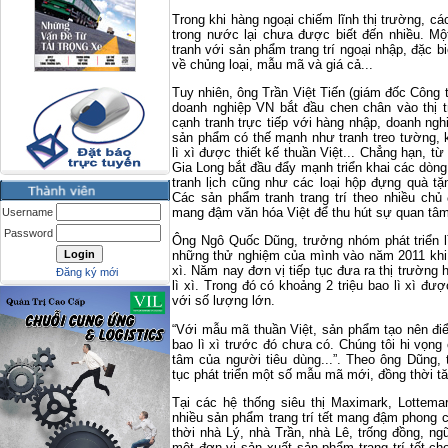
Trong khi hàng ngoại chiếm lĩnh thị trường, cá
trong nước lại chưa được biết đến nhiều. Mộ
tranh với sản phẩm trang trí ngoại nhập, đặc 
về chủng loại, mẫu mã và giá cả...
Tuy nhiên, ông Trần Việt Tiến (giám đốc Công 
doanh nghiệp VN bắt đầu chen chân vào thị t
cạnh tranh trực tiếp với hàng nhập, doanh n
sản phẩm có thế mạnh như tranh treo tường,
lì xì được thiết kế thuần Việt... Chẳng hạn, t
Gia Long bắt đầu đẩy mạnh triển khai các dòng
tranh lịch cũng như các loại hộp đựng quà tặ
Các sản phẩm tranh trang trí theo nhiều chủ
mang đậm văn hóa Việt để thu hút sự quan tâ
Username
Password
Ông Ngô Quốc Dũng, trưởng nhóm phát triển lì x
những thử nghiệm của mình vào năm 2011 khi t
xì. Năm nay đơn vị tiếp tục đưa ra thị trường
Đăng ký mới
lì xì. Trong đó có khoảng 2 triệu bao lì xì đ
với số lượng lớn.
“Với mẫu mã thuần Việt, sản phẩm tạo nên đ
bao lì xì trước đó chưa có. Chúng tôi hi vọ
tâm của người tiêu dùng...”. Theo ông Dũng, 
tục phát triển một số mẫu mã mới, đồng thời t
Tại các hệ thống siêu thị Maximark, Lottema
nhiều sản phẩm trang trí tết mang đậm phong cá
thời nhà Lý, nhà Trần, nhà Lê, trống đồng, n
một đơn vị sản xuất sản phẩm trang trí tết ch