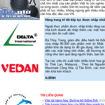
chế lớn nhất của sản phẩm Việt là còn nghè
và từng bước chiếm lĩnh thị trường rất tiềm n
phải nỗ lực nhiều, không ngừng giới thiệu mẫ
văn hóa độc đáo của VN.
Hàng trang trí tết tiếp tục được nhập nhi
Ngoài thực phẩm được nhập khẩu tăng cao t
nhà kinh doanh đã nhập thêm các mặt hàng 
mùa làm ăn cuối năm.
Bà Thùy Trang, giám đốc điều hành hệ thốn
vừa nhập 90.000 sản phẩm mới từ Nhật B
phẩm khá đa dạng từ đồ gia dụng, tiện lợi
đến các mặt hàng nhỏ nhắn, dễ thương dùn
cũng như làm quà tặng người thân, bạn bè.
Tại các siêu thị xuất hiện nhiều bình hoa g
từ Thái Lan, Malaysia... Theo bà Nguyễ
Maximark Cộng Hòa, Q.Tân Bình, các món
nên khá kén khách.
N.BÌNH
TIN LIÊN QUAN
Vận tải hàng hóa: Đường bộ thống lĩnh
(5/12
Sản lượng hàng hóa của MIA tăng mạnh từ