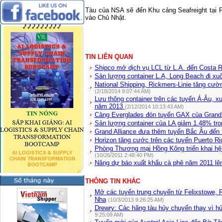
Tàu của NSA sẽ đến Khu cảng
Seafreight
tại
P
vào Chủ Nhật.
TIN LIÊN QUAN
Shipco mở dịch vụ LCL từ L.A. đến Costa 
Sản lượng container L.A, Long Beach đi x
National Shipping, Rickmers-Linie tăng cườ
(2/18/2014 9:07:44 AM)
Lưu thông container trên các tuyến Á-Âu, 
năm 2013
(2/12/2014 10:13:43 AM)
Cảng Everglades đón tuyến GAX của Grand 
Sản lượng container của LA giảm 1.48% tro
Grand Alliance đưa thêm tuyến Bắc Âu đến
Horizon tăng cước trên các tuyến Puerto R
Phòng Thương mại Hồng Kông triển khai hệ
(10/26/2011 2:48:40 PM)
Nâng dự báo xuất khẩu cà phê năm 2011 lê
THÔNG TIN KHÁC
Mở các tuyến trung chuyển từ Felixstowe, 
Nha
(10/3/2013 9:26:25 AM)
Drewry: Các hãng tàu hủy chuyến thay vì hủ
9:25:09 AM)