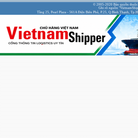
© 2005-2020 Bản quyền thuộc
Ghi rõ nguồn "VietnamShipp
Tầng 25, Pearl Plaza - 561A Điện Biên Phủ, P.25, Q.Bình Thạnh, Tp.