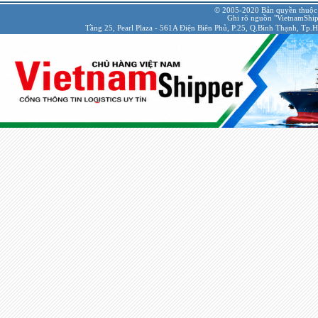
© 2005-2020 Bản quyền thuộc
Ghi rõ nguồn "VietnamShipp
Tầng 25, Pearl Plaza - 561A Điện Biên Phủ, P.25, Q.Bình Thạnh, Tp.