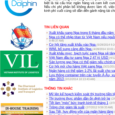
biệt là tái cấu trúc ngân hàng và cam kết cun
Nếu chi phí phân bổ không được làm rõ, việc t
kinh phí cuối cùng sẽ dẫn đến gánh nặng tài ch
TIN LIÊN QUAN
Xuất khẩu sang Nga trong 6 tháng đầu năm
Nga có thể nhập titan từ Việt Nam nếu ngu
9:48:37 AM)
Cơ hội tăng xuất khẩu vào Nga
(5/28/2014 9:2
WWL bổ sung cảng đến Nga
(4/28/2014 10:01:
Xuất khẩu mực, bạch tuộc sang Nga sẽ tă
Việt Nam đầu tư sang Nga 2,47 tỷ USD
(4/1
Sản lượng gạo Nga có thể giảm nếu chính 
Cơ hội mở cho hàng Việt sang Nga
(3/21/201
Ngân hàng có thể giảm 1-2% lãi suất cho v
Lưu thông container trên các tuyến Á-Âu, 
năm 2013
(2/12/2014 10:13:43 AM)
THÔNG TIN KHÁC
Mỹ lên kế hoạch kiểm soát thị trường tiền t
Thị trường thực phẩm dần ổn định trở lại
(2/
Tết làm “méo” bức tranh kinh tế tháng 1
(2/7
Trông chờ giảm lãi suất
(2/7/2012 9:59:33 AM)
Sau Tết, huy động vốn của ngân hàng tăng