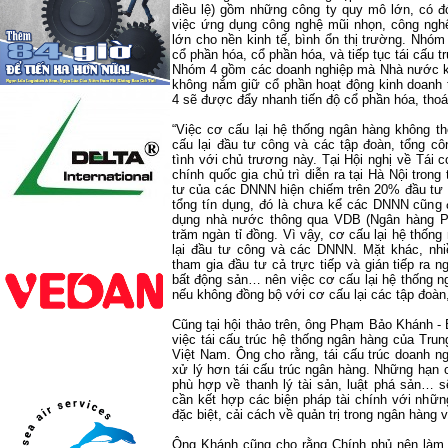
điều lệ) gồm những công ty quy mô lớn, có đ
việc ứng dụng công nghệ mũi nhọn, công nghệ
lớn cho nền kinh tế, bình ổn thị trường. Nhó
cổ phần hóa, cổ phần hóa, và tiếp tục tái cấu t
Nhóm 4 gồm các doanh nghiệp mà Nhà nước kh
không nắm giữ cổ phần hoạt động kinh doanh 
4 sẽ được đẩy nhanh tiến độ cổ phần hóa, tho
“Việc cơ cấu lại hệ thống ngân hàng không t
cấu lại đầu tư công và các tập đoàn, tổng c
tình với chủ trương này. Tại Hội nghị về Tái
chính quốc gia chủ trì diễn ra tại Hà Nội trong
tư của các DNNN hiện chiếm trên 20% đầu tư
tổng tín dụng, đó là chưa kể các DNNN cũng 
dụng nhà nước thông qua VDB (Ngân hàng Phá
trăm ngàn tỉ đồng. Vì vậy, cơ cấu lại hệ thốn
lại đầu tư công và các DNNN. Mặt khác, nhi
tham gia đầu tư cả trực tiếp và gián tiếp ra
bất động sản… nên việc cơ cấu lại hệ thống n
nếu không đồng bộ với cơ cấu lại các tập đoàn
Cũng tại hội thảo trên, ông Phạm Bảo Khánh - 
việc tái cấu trúc hệ thống ngân hàng của Tru
Việt Nam. Ông cho rằng, tái cấu trúc doanh ng
xử lý hơn tái cấu trúc ngân hàng. Những hạn 
phù hợp về thanh lý tài sản, luật phá sản… sẽ
cần kết hợp các biện pháp tài chính với nhữn
đặc biệt, cải cách về quản trị trong ngân hàng 
Ông Khánh cũng cho rằng Chính phủ nên làm rõ