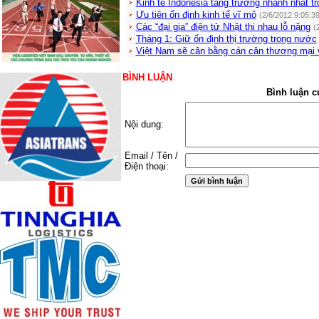
Kinh tế Indonesia tăng trưởng nhanh nhất t
Ưu tiên ổn định kinh tế vĩ mô
(2/6/2012 9:05:3
Các “đại gia” điện tử Nhật thi nhau lỗ nặng
(
Tháng 1: Giữ ổn định thị trường trong nước
Việt Nam sẽ cân bằng cán cân thương mại
BÌNH LUẬN
Bình luận c
Nội dung:
Email / Tên /
Điện thoại: