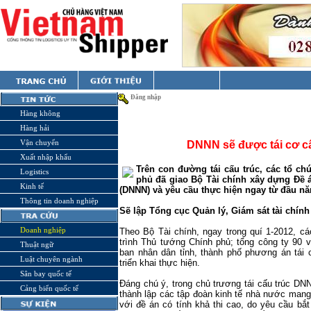
Đăng nhập
Hàng không
Hàng hải
Vận chuyển
DNNN sẽ được tái cơ c
Xuất nhập khẩu
Trên con đường tái cấu trúc, các tổ c
Logistics
phủ đã giao Bộ Tài chính xây dựng Đề 
Kinh tế
(DNNN) và yêu cầu thực hiện ngay từ đầu nă
Thông tin doanh nghiệp
Sẽ lập Tổng cục Quản lý, Giám sát tài chín
Doanh nghiệp
Theo Bộ Tài chính, ngay trong quí 1-2012, cá
trình Thủ tướng Chính phủ; tổng công ty 90 
Thuật ngữ
ban nhân dân tỉnh, thành phố phương án tái
Luật chuyên ngành
triển khai thực hiện.
Sân bay quốc tế
Đáng chú ý, trong chủ trương tái cấu trúc DN
Cảng biển quốc tế
thành lập các tập đoàn kinh tế nhà nước mang 
với đề án có tính khả thi cao, do yêu cầu bắ