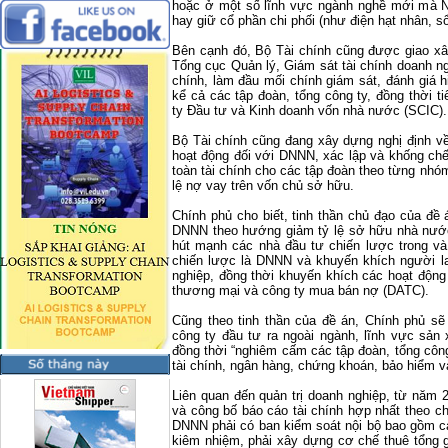
hoặc ở một số lĩnh vực ngành nghề mới mà 
hay giữ cổ phần chi phối (như điện hạt nhân, sổ
Bên cạnh đó, Bộ Tài chính cũng được giao xâ
Tổng cục Quản lý, Giám sát tài chính doanh n
chính, làm đầu mối chính giám sát, đánh giá 
kể cả các tập đoàn, tổng công ty, đồng thời 
ty Đầu tư và Kinh doanh vốn nhà nước (SCIC).
Bộ Tài chính cũng đang xây dựng nghị định về
hoạt động đối với DNNN, xác lập và khống chế
toàn tài chính cho các tập đoàn theo từng nhóm
lệ nợ vay trên vốn chủ sở hữu.
Chính phủ cho biết, tinh thần chủ đạo của đề
DNNN theo hướng giảm tỷ lệ sở hữu nhà nước
hút mạnh các nhà đầu tư chiến lược trong và
chiến lược là DNNN và khuyến khích người l
nghiệp, đồng thời khuyến khích các hoạt độ
thương mại và công ty mua bán nợ (DATC).
Cũng theo tinh thần của đề án, Chính phủ sẽ
công ty đầu tư ra ngoài ngành, lĩnh vực sản
đồng thời “nghiêm cấm các tập đoàn, tổng công
tài chính, ngân hàng, chứng khoán, bảo hiểm v
Liên quan đến quản trị doanh nghiệp, từ năm 2
và công bố báo cáo tài chính hợp nhất theo 
DNNN phải có ban kiểm soát nội bộ bao gồm cá
kiêm nhiệm, phải xây dựng cơ chế thuê tổng g