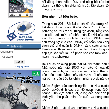
hội đồng thành viên. Quy chế công bố các báo 
doanh và thông tin điều hành của tập đoàn, t
công ty niêm yết.
Bốn nhóm và bốn bước
Trong năm 2011, Bộ Tài chính đã xây dựng đề 
tiết đang được hoàn tất với bốn bước. Bước mộ
phương án tái cơ cấu từng tập đoàn, tổng cô
sắp xếp, đổi mới, cổ phần hóa DNNN của các
việc thực hiện lộ trình tái cấu trúc DNNN th
cấu xong nợ của các DNNN, cổ phần hóa xon
thiện thể chế quản lý DNNN, tăng cường năn
thành việc thoái vốn tại các tập đoàn, tổng
Username
tiếp tục sắp xếp lại, cổ phần hóa các tập đoà
ngành, địa phương.
Password
Bộ Tài chính cũng phân loại DNNN thành bốn
Đăng ký mới
Nhà nước nắm giữ 100% vốn điều lệ hoạt độ
phòng, an ninh, hệ thống cơ sở hạ tầng then
cần kiểm soát. Nhóm này sẽ được tái cấu trúc 
nội bộ, tái cấu trúc tài chính, nhân sự để nâng 
Nhóm 2 gồm các doanh nghiệp mà Nhà nước n
quyền quyết định các vấn đề quan trọng (trê
ngành, lĩnh vực sản xuất, cung cấp các sản 
thiết yếu cho phát triển sản xuất và nâng c
núi...
Nhóm 3 gồm các doanh nghiệp mà Nhà nước n