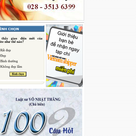
 thấy giao diện mới của
ite như thế nào?
Rất đẹp
Đẹp
Bình thường
Không đẹp lắm