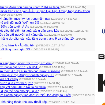
ều dự đoán nhu cầu dầu năm 2014 sẽ tăng
(2/14/2014 9:44:48 AM)
ainer trên các tuyến Á-Âu, xuyên Đại Tây Dương tăng 2.4% trong
2/2014 10:13:43 AM)
ới tăng lên mức kỷ lục trong năm nay
(2/10/2014 9:43:51 AM)
hế giới đột ngột “rơi” hơn 3%
(1/3/2014 9:19:06 AM)
 60% trên tuyến Á-Âu
(12/17/2013 9:44:25 AM)
ét việc thí điểm tái xuất xăng dầu sang Lào
(12/16/2013 10:16:29 AM)
yêu cầu giữ nguyên giá xăng dầu
(11/27/2013 9:39:16 AM)
thặng dư dầu toàn cầu tăng trong tháng 9 và tháng 10
(11/5/2013
ường hầm Á - Âu đầu tiên
(10/29/2013 10:57:19 AM)
ngột tăng mạnh gần 3%
(10/11/2013 9:28:06 AM)
C
ểm sáng trong nhóm thị trường sơ khai
(2/28/2012 8:49:38 AM)
ớc ngoài đạt hơn 1,2 tỉ USD
(2/27/2012 9:53:11 AM)
m thêm 470 tỷ euro cho các nước eurozone
(2/27/2012 9:16:44 AM)
 thu lợi xứng đáng từ doanh nghiệp FDI
(2/27/2012 9:16:06 AM)
cơn sốt vàng?
(2/27/2012 9:15:04 AM)
 bước qua cơn “bĩ cực”?
(2/27/2012 9:14:34 AM)
ng VN năm 2012: Nỗi lo dư thừa
(2/27/2012 9:14:01 AM)
n dụng thế nào cho hiệu quả?
(2/25/2012 10:55:48 AM)
h: Doanh nghiệp “lao đao” vì thiếu lao động sau Tết!
(2/25/2012 10:55:05
 khả năng thoát khỏi suy thoái kép
(2/25/2012 10:54:23 AM)