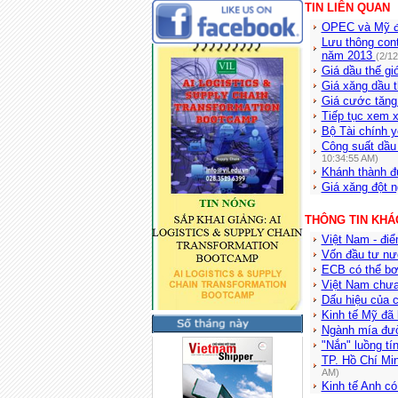
TIN LIÊN QUAN
OPEC và Mỹ đ
Lưu thông cont
năm 2013
(2/1
Giá dầu thế gi
Giá xăng dầu t
Giá cước tăng
Tiếp tục xem x
Bộ Tài chính 
Công suất dầu 
10:34:55 AM)
Khánh thành đ
Giá xăng đột 
THÔNG TIN KHÁ
Việt Nam - đi
Vốn đầu tư nư
ECB có thể bơ
Việt Nam chưa
Dấu hiệu của 
Kinh tế Mỹ đã
Ngành mía đườ
"Nắn" luồng tí
TP. Hồ Chí Min
AM)
Kinh tế Anh có