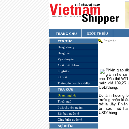
Đăng nhập
Hàng không
Hàng hải
Vận chuyển
Xuất nhập khẩu
Phiên giao dị
Logistics
giảm nhẹ so 
Kinh tế
cao. Dầu thô WTI 
mức giá 109,25 
Thông tin doanh nghiệp
USD/thùng.
Do ảnh hưởng bởi
Doanh nghiệp
trường nhập khẩu
Thuật ngữ
trở lại đây. Phiê
Luật chuyên ngành
tự, các mặt hà
USD/thùng...
Sân bay quốc tế
Cảng biển quốc tế