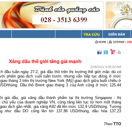
Xăng dầu thế giới tăng giá mạnh
2/28/2012 9:05:02 AM
ch đầu tuần ngày 27-2, giá dầu thô trên thị trường thế giới mặc dù có
với phiên giao dịch cuối tuần trước nhưng vẫn tiếp tục đứng ở mức
giao tháng 3 trên thị trường New York (Mỹ) giao dịch giữa buổi chiều ở
USD/thùng. Dầu thô Brent giao tháng 3 của Anh cũng ở mức 125,44
 giá dầu, giá xăng dầu thành phẩm tại thị trường Singapore - thị
 chủ yếu của doanh nghiệp VN, cũng tăng liên tục từ hơn một tháng
n giao dịch gần nhất, giá xăng A92 đã lên mức 132,9 USD/thùng. Tương
ng như dầu DO cũng lên tới 137,86 USD/thùng, dầu hỏa 137,23
Theo
TTO