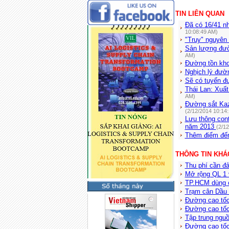
TIN LIÊN QUAN
Đã có 16/41 n
10:08:49 AM)
"Truy" nguyên
Sản lượng đườ
AM)
Đường tồn kho 
Nghịch lý đườ
Sẽ có tuyến đ
Thái Lan: Xuấ
AM)
Đường sắt Kaz
(2/12/2014 10:14
Lưu thông cont
năm 2013
(2/1
Thêm điểm đến
THÔNG TIN KHÁ
Thu phí cần đ
Mở rộng QL 1 
TP.HCM dùng câ
Trạm cân Dầu G
Đường cao tốc
Đường cao tốc
Tập trung ngu
Đường cao tốc