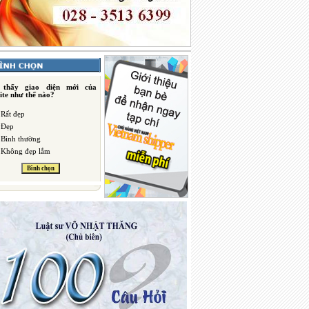
 thấy giao diện mới của
ite như thế nào?
Rất đẹp
Đẹp
Bình thường
Không đẹp lắm