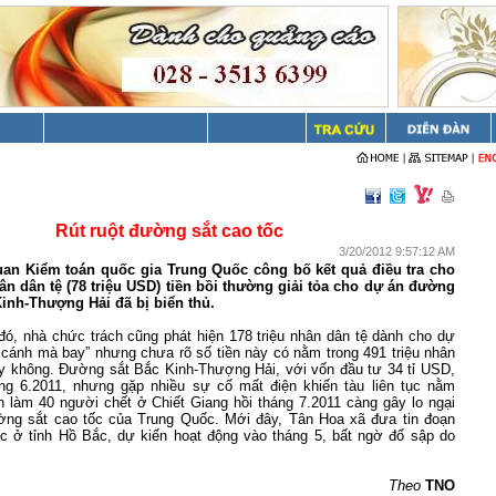
Rút ruột đường sắt cao tốc
3/20/2012 9:57:12 AM
uan Kiểm toán quốc gia Trung Quốc công bố kết quả điều tra cho
hân dân tệ (78 triệu USD) tiền bồi thường giải tỏa cho dự án đường
Kinh-Thượng Hải đã bị biển thủ.
đó, nhà chức trách cũng phát hiện 178 triệu nhân dân tệ dành cho dự
 cánh mà bay” nhưng chưa rõ số tiền này có nằm trong 491 triệu nhân
hay không. Đường sắt Bắc Kinh-Thượng Hải, với vốn đầu tư 34 tỉ USD,
ng 6.2011, nhưng gặp nhiều sự cố mất điện khiến tàu liên tục nằm
n làm 40 người chết ở Chiết Giang hồi tháng 7.2011 càng gây lo ngại
ng sắt cao tốc của Trung Quốc. Mới đây, Tân Hoa xã đưa tin đoạn
c ở tỉnh Hồ Bắc, dự kiến hoạt động vào tháng 5, bất ngờ đổ sập do
Theo
TNO