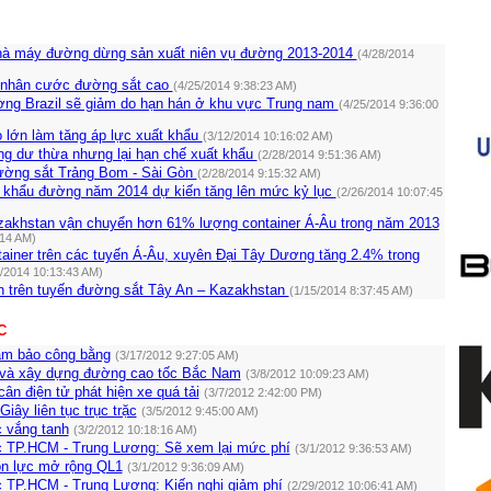
hà máy đường dừng sản xuất niên vụ đường 2013-2014
(4/28/2014
 nhân cước đường sắt cao
(4/25/2014 9:38:23 AM)
ng Brazil sẽ giảm do hạn hán ở khu vực Trung nam
(4/25/2014 9:36:00
lớn làm tăng áp lực xuất khẩu
(3/12/2014 10:16:02 AM)
ng dư thừa nhưng lại hạn chế xuất khẩu
(2/28/2014 9:51:36 AM)
ường sắt Trảng Bom - Sài Gòn
(2/28/2014 9:15:32 AM)
t khẩu đường năm 2014 dự kiến tăng lên mức kỷ lục
(2/26/2014 10:07:45
akhstan vận chuyển hơn 61% lượng container Á-Âu trong năm 2013
:14 AM)
ainer trên các tuyến Á-Âu, xuyên Đại Tây Dương tăng 2.4% trong
2/2014 10:13:43 AM)
 trên tuyến đường sắt Tây An – Kazakhstan
(1/15/2014 8:37:45 AM)
C
ảm bảo công bằng
(3/17/2012 9:27:05 AM)
và xây dựng đường cao tốc Bắc Nam
(3/8/2012 10:09:23 AM)
n điện tử phát hiện xe quá tải
(3/7/2012 2:42:00 PM)
iây liên tục trục trặc
(3/5/2012 9:45:00 AM)
 vắng tanh
(3/2/2012 10:18:16 AM)
 TP.HCM - Trung Lương: Sẽ xem lại mức phí
(3/1/2012 9:36:53 AM)
ồn lực mở rộng QL1
(3/1/2012 9:36:09 AM)
 TP.HCM - Trung Lương: Kiến nghị giảm phí
(2/29/2012 10:06:41 AM)