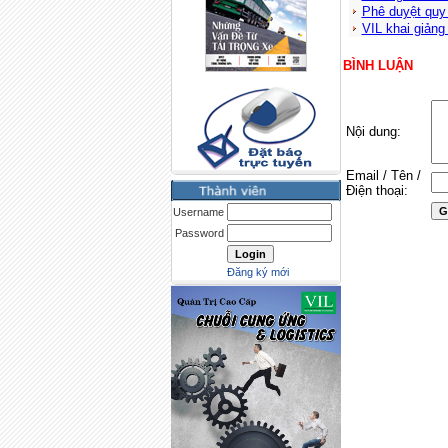
Phê duyệt quy
VIL khai giản
BÌNH LUẬN
Nội dung:
Email / Tên /
Điện thoại:
Username
Password
Đăng ký mới