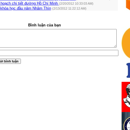
 hoạch chi tiết đường Hồ Chí Minh
(2/20/2012 10:33:03 AM)
g khóa học đầu năm Nhâm Thìn
(2/13/2012 11:22:12 AM)
Bình luận của bạn