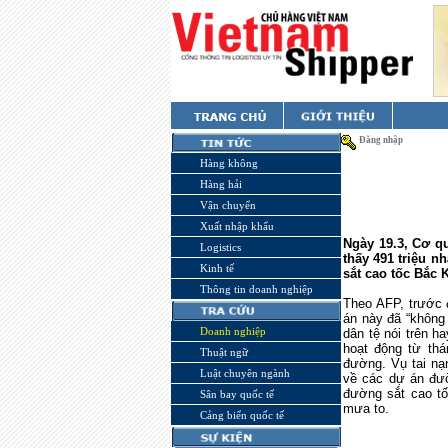
Đăng nhập
Hàng không
Hàng hải
Vận chuyển
Xuất nhập khẩu
Ngày 19.3, Cơ q
Logistics
thấy 491 triệu n
Kinh tế
sắt cao tốc Bắc 
Thông tin doanh nghiệp
Theo AFP, trước 
án này đã “không
Doanh nghiệp
dân tệ nói trên 
hoạt động từ thá
Thuật ngữ
đường. Vụ tai nạ
Luật chuyên ngành
về các dự án đườ
đường sắt cao tố
Sân bay quốc tế
mưa to.
Cảng biển quốc tế