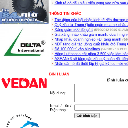
Kinh tế có dấu hiệu triển vọng vào nửa sa
THÔNG TIN KHÁC
Tác động của hội nhập kinh tế đến thương 
Quỹ đầu tư Trung Quốc ngán mua nợ châu
Xăng giảm 500 đồng/lít
(5/10/2012 10:07:01 AM)
Giá xăng nhập khẩu giảm mạnh, doanh nghiệ
Nhập khẩu doanh nghiệp FDI tăng mạnh
(5/
NDT tăng giá tác động xuất khẩu ôtô Trung
Đổ 100.000 tỉ vào Vinalines
(5/7/2012 10:13:13
Hãng Lufthansa cắt giảm 3.500 việc làm hà
ASEAN+3 sẽ tăng gấp đôi quỹ hoán đổi tiền
Nhân dân tệ đã thiết lập tỷ giá kỷ lục mới 
BÌNH LUẬN
Bình luận c
Nội dung:
Email / Tên /
Điện thoại: