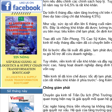
hơn nếu điều chỉnh các chính sách hợp lý. Tuy
tế năm nay từ 6-6,5% là rất khó khăn.
Dự kiến 6 tháng đầu năm tăng trưởng chỉ trên
theo dự báo cũng chỉ đạt khoảng 4,5%).
Như vậy, sức ép sẽ dồn lên 6 tháng cuối nă
6%. Đây là những khó khăn đã được lường trướ
ưu tiên mục tiêu kiềm chế lạm phát, ổn định kin
Trao đổi với
Tiền Phong
, TS Cao Sỹ Kiêm, N
kinh tế mấy tháng đầu năm đã có chuyển biến 
Đó là bước đầu lãi suất đã giảm, lạm phát đ
ra gói hỗ trợ để cứu doanh nghiệp…
Tuy nhiên, nền kinh tế vẫn khó khăn và đầy ng
mức cao, hàng hoạt doanh nghiệp đang đình t
vốn vay.
“Nền kinh tế đã kìm chế được tốc độ lạm phát,
còn rất nhiều khó khăn ở phía trước”- ông Kiêm
Chống giảm phát
Chuyên gia kinh tế Trần Du lịch (Phó Trưở
quan trọng hiện nay là giải quyết mối quan hệ g
Các ngân hàng thừa tiền nhưng lại không tăng
giải quyết nợ xấu. Hệ quả của tăng trưởng quý