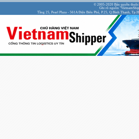
© 2005-2020 Bản quyền thuộc
Ghi rõ nguồn "VietnamShipp
Tầng 25, Pearl Plaza - 561A Điện Biên Phủ, P.25, Q.Bình Thạnh, Tp.