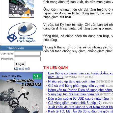
tình trạng đình trệ sản xuất, do sức mua giảm 
Ông Kiêm lo ngại, nếu chỉ đạt tăng trưởng ở
người lao động sẽ bị tác động mạnh, bởi sẽ 
nhập giảm sút hơn.
Vì vậy, tại Kỳ họp tới đây, QH cần bàn tới n
gắng ổn định sản xuất, giữ tăng trưởng ở mức 
Đồng thời, có chính sách tín dụng phù hợp, 
tiêu dùng.
“Trong 6 tháng tới có thể sẽ có những yếu t
đến bài toán chống suy giảm, chống giảm phát” 
Username
Password
TIN LIÊN QUAN
Đăng ký mới
Lưu thông container trên các tuyến Á-Âu, 
năm 2013
(2/12/2014 10:13:43 AM)
Nhiều sức ép tăng giá cuối năm
(10/30/2013 9
Giá cà phê bùng phát ngay đầu vụ mới
(10/9
Hãng vận tải Puerto Rico bổ sung ghé cảng 
Vàng tiếp tục đối mặt bão giảm giá
(6/27/201
Dầu giảm xuống 93 USD sau 6 ngày tăng
(4
Giá vàng giảm mạnh nhất 3 thập kỷ
(4/16/201
Xuất khẩu đã đưa kinh tế Việt Nam thoát khỏ
Kinh tế TQ, Mỹ, Ấn Độ đứng đầu thế giới