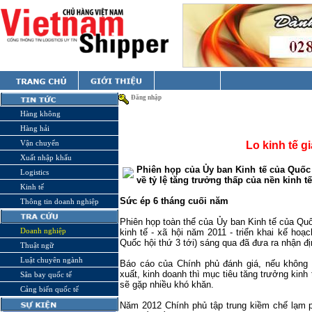
Đăng nhập
Hàng không
Hàng hải
Vận chuyển
Lo kinh tế g
Xuất nhập khẩu
Phiên họp của Ủy ban Kinh tế của Quốc 
Logistics
về tỷ lệ tăng trưởng thấp của nền kinh tế
Kinh tế
Sức ép 6 tháng cuối năm
Thông tin doanh nghiệp
Phiên họp toàn thể của Ủy ban Kinh tế của Quố
Doanh nghiệp
kinh tế - xã hội năm 2011 - triển khai kế ho
Quốc hội thứ 3 tới) sáng qua đã đưa ra nhận đ
Thuật ngữ
Luật chuyên ngành
Báo cáo của Chính phủ đánh giá, nếu không 
xuất, kinh doanh thì mục tiêu tăng trưởng kinh
Sân bay quốc tế
sẽ gặp nhiều khó khăn.
Cảng biển quốc tế
Năm 2012 Chính phủ tập trung kiềm chế lạm p