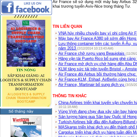
Air
France
sẽ sử dụng một máy bay Airbus 320
khai trương tuyến Aviv-Nice trong tháng Tư.
TIN LIÊN QUAN
VNA hủy nhiều chuyến bay vì phi công Air 
Máy bay Air France A380 sẽ sớm đến Hon
Lưu thông container trên các tuyến Á-Âu, 
năm 2013
(2/12/2014 10:13:43 AM)
Air France chở rượu vang Beaujolais
(11/26/
Hãng vận tải Puerto Rico bổ sung ghé cảng 
Air France mở dịch vụ chở hàng đến Abu D
KLM tăng sức tải trên tuyến Bristol – Ams
Air France đòi Airbus bồi thường hàng chục
Air France-KLM, Etihad, AirBerlin cùng hợp
Air France, Martinair bổ sung dịch vụ
(3/15/2
THÔNG TIN KHÁC
China Airlines triển khai tuyến vận chuyển
10:11:18 AM)
Vùng Vịnh đang chạy đua xây sân bay hàng
Sản lượng hàng qua Sân bay Quốc tế Hong
Turkish Airlines bắt đầu đến Aalborg-Billun
MASkargo triển khai dịch vụ đến thành phố
Cargolux triển khai dịch vụ hàng tuần đến 