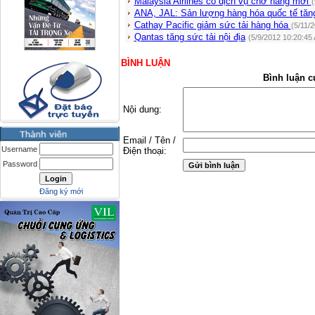
Malaysia Airlines có dịch vụ chở hàng mới
(
ANA, JAL: Sản lượng hàng hóa quốc tế tăn
Cathay Pacific giảm sức tải hàng hóa
(5/11/
Qantas tăng sức tải nội địa
(5/9/2012 10:20:45
BÌNH LUẬN
Bình luận c
Nội dung:
Email / Tên /
Username
Điện thoại:
Password
Đăng ký mới