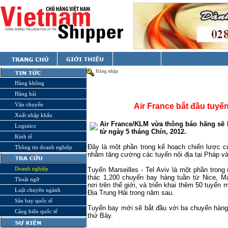
Đăng nhập
Hàng không
Hàng hải
Vận chuyển
Air France bắt đầu tuyến
Xuất nhập khẩu
Air France/KLM vừa thông báo hãng sẽ 
Logistics
từ ngày 5 tháng Chín, 2012.
Kinh tế
Đây là một phần trong kế hoạch chiến lược củ
Thông tin doanh nghiệp
nhằm tăng cường các tuyến nội địa tại Pháp v
Doanh nghiệp
Tuyến Marseilles - Tel Aviv là một phần tron
thác 1,200 chuyến bay hàng tuần từ Nice, Ma
Thuật ngữ
nơi trên thế giới, và triển khai thêm 50 tuyế
Luật chuyên ngành
Địa Trung Hải trong năm sau.
Sân bay quốc tế
Tuyến bay mới sẽ bắt đầu với ba chuyến hàng
Cảng biển quốc tế
thứ Bảy.