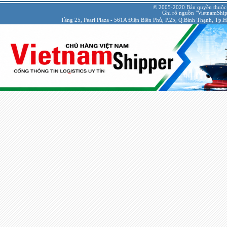
© 2005-2020 Bản quyền thuộc
Ghi rõ nguồn "VietnamShipp
Tầng 25, Pearl Plaza - 561A Điện Biên Phủ, P.25, Q.Bình Thạnh, Tp.