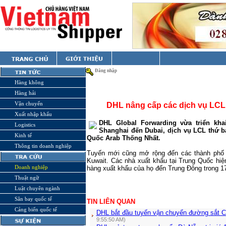
Đăng nhập
Hàng không
Hàng hải
Vận chuyển
DHL nâng cấp các dịch vụ LCL
Xuất nhập khẩu
DHL Global Forwarding vừa triển kh
Logistics
Shanghai đến Dubai, dịch vụ LCL thứ 
Kinh tế
Quốc Arab Thống Nhất.
Thông tin doanh nghiệp
Tuyến mới cũng mở rộng đến các thành phố
Kuwait
. Các nhà xuất khẩu tại Trung Quốc hiệ
Doanh nghiệp
hàng xuất khẩu của họ đến Trung Đông trong 1
Thuật ngữ
Luật chuyên ngành
Sân bay quốc tế
TIN LIÊN QUAN
Cảng biển quốc tế
DHL bắt đầu tuyến vận chuyển đường sắt C
9:55:50 AM)