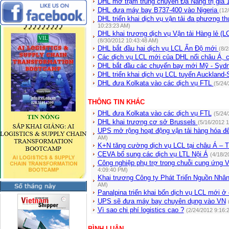
DHL mở trạm trung chuyển Đà Nẵng trị giá 
DHL đưa máy bay B737-400 vào Nigeria
(12
DHL triển khai dịch vụ vận tải đa phương 
10:23:23 AM)
DHL khai trương dịch vụ Vận tải Hàng lẻ (
(8/30/2012 10:43:48 AM)
DHL bắt đầu hai dịch vụ LCL Ấn Độ mới
(8/
Các dịch vụ LCL mới của DHL nối châu Á,
DHL bắt đầu các chuyến bay mới Mỹ - Syd
DHL triển khai dịch vụ LCL tuyến Auckland
DHL đưa Kolkata vào các dịch vụ FTL
(5/24
THÔNG TIN KHÁC
DHL đưa Kolkata vào các dịch vụ FTL
(5/24
DHL khai trương cơ sở Brussels
(5/16/2012 
UPS mở rộng hoạt động vận tải hàng hóa đ
AM)
K+N tăng cường dịch vụ LCL tại châu Á – 
CEVA bổ sung các dịch vụ LTL Nội Á
(4/18/2
Công nghiệp phụ trợ trong chuỗi cung ứng 
4:09:40 PM)
Khai trương Công ty Phát Triển Nguồn Nhâ
AM)
Panalpina triển khai bốn dịch vụ LCL mới ở
UPS sẽ đưa máy bay chuyên dụng vào VN
Vì sao chi phí logistics cao ?
(2/24/2012 9:16:
BÌNH LUẬN