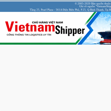
© 2005-2020 Bản quyền thuộc
Ghi rõ nguồn "VietnamShipp
Tầng 25, Pearl Plaza - 561A Điện Biên Phủ, P.25, Q.Bình Thạnh, Tp.