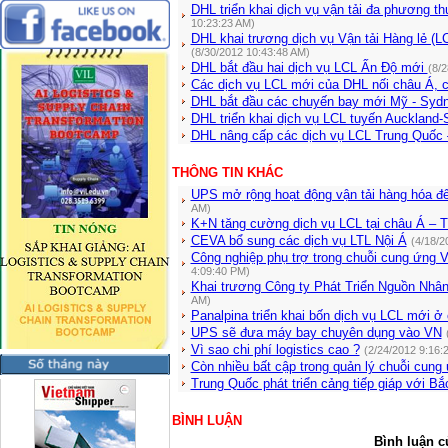
DHL triển khai dịch vụ vận tải đa phương 
10:23:23 AM)
DHL khai trương dịch vụ Vận tải Hàng lẻ (
(8/30/2012 10:43:48 AM)
DHL bắt đầu hai dịch vụ LCL Ấn Độ mới
(8/
Các dịch vụ LCL mới của DHL nối châu Á,
DHL bắt đầu các chuyến bay mới Mỹ - Syd
DHL triển khai dịch vụ LCL tuyến Auckland
DHL nâng cấp các dịch vụ LCL Trung Quốc
THÔNG TIN KHÁC
UPS mở rộng hoạt động vận tải hàng hóa đ
AM)
K+N tăng cường dịch vụ LCL tại châu Á – 
CEVA bổ sung các dịch vụ LTL Nội Á
(4/18/2
Công nghiệp phụ trợ trong chuỗi cung ứng 
4:09:40 PM)
Khai trương Công ty Phát Triển Nguồn Nhâ
AM)
Panalpina triển khai bốn dịch vụ LCL mới ở
UPS sẽ đưa máy bay chuyên dụng vào VN
Vì sao chi phí logistics cao ?
(2/24/2012 9:16:
Còn nhiều bất cập trong quản lý chuỗi cung
Trung Quốc phát triển cảng tiếp giáp với Bắ
BÌNH LUẬN
Bình luận c