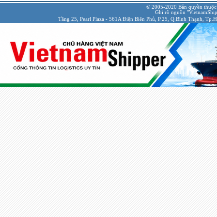
© 2005-2020 Bản quyền thuộc
Ghi rõ nguồn "VietnamShipp
Tầng 25, Pearl Plaza - 561A Điện Biên Phủ, P.25, Q.Bình Thạnh, Tp.