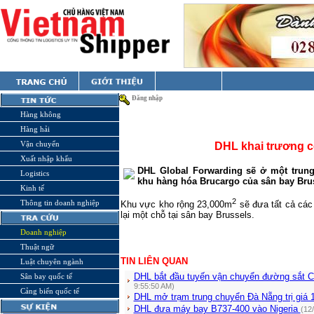
Đăng nhập
Hàng không
Hàng hải
Vận chuyển
DHL khai trương c
Xuất nhập khẩu
DHL Global Forwarding sẽ ở một trung t
Logistics
khu hàng hóa Brucargo của sân bay
Bru
Kinh tế
2
Thông tin doanh nghiệp
Khu vực kho rộng 23,000m
sẽ đưa tất cả các
lại một chỗ tại sân bay
Brussels
.
Doanh nghiệp
Thuật ngữ
TIN LIÊN QUAN
Luật chuyên ngành
DHL bắt đầu tuyến vận chuyển đường sắt C
Sân bay quốc tế
9:55:50 AM)
Cảng biển quốc tế
DHL mở trạm trung chuyển Đà Nẵng trị giá 
DHL đưa máy bay B737-400 vào Nigeria
(12