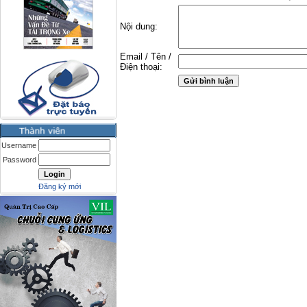
Nội dung:
Email / Tên /
Điện thoại:
Username
Password
Đăng ký mới