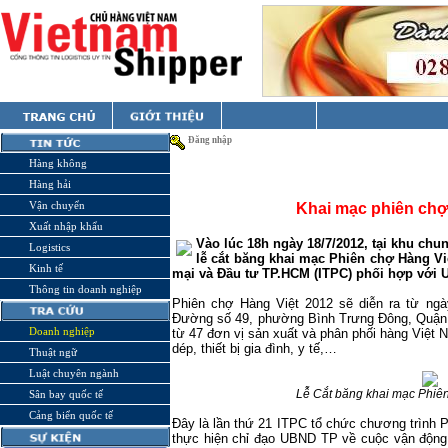
Đăng nhập
Hàng không
Hàng hải
Vận chuyển
Khai mạc phiên chợ
Xuất nhập khẩu
Vào lúc 18h ngày 18/7/2012, tại khu chu
Logistics
lễ cắt băng khai mạc
Phiên chợ Hàng Vi
Kinh tế
mại và Đầu tư TP.HCM (ITPC) phối hợp với
Thông tin doanh nghiệp
Phiên chợ Hàng Việt 2012 sẽ diễn ra từ ngà
Đường số 49, phường Bình Trưng Đông, Quận
Doanh nghiệp
từ 47 đơn vị sản xuất và phân phối hàng Việt
dép, thiết bị gia đình, y tế,…
Thuật ngữ
Luật chuyên ngành
Lễ Cắt băng khai mạc Phiên
Sân bay quốc tế
Cảng biển quốc tế
Đây là lần thứ 21 ITPC tổ chức chương trình 
thực hiện chỉ đạo UBND TP về cuộc vận động