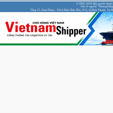
© 2005-2020 Bản quyền thuộc
Ghi rõ nguồn "VietnamShipp
Tầng 25, Pearl Plaza - 561A Điện Biên Phủ, P.25, Q.Bình Thạnh, Tp.