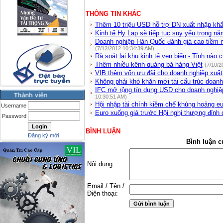
THÔNG TIN KHÁC
Thêm 10 triệu USD hỗ trợ DN xuất nhập kh
Kinh tế Hy Lạp sẽ tiếp tục suy yếu trong n
Doanh nghiệp Hàn Quốc đánh giá cao tiềm nă
(7/12/2012 10:34:39 AM)
Rà soát lại khu kinh tế ven biển - Tỉnh nào 
Thêm nhiều kênh quảng bá hàng Việt
(7/10/2
VIB thêm vốn ưu đãi cho doanh nghiệp xuất
Không phải khó khăn mới tái cấu trúc doanh
IFC mở rộng tín dụng USD cho doanh nghiệ
10:30:51 AM)
Hội nhập tài chính kiềm chế khủng hoảng e
Username
Euro xuống giá trước Hội nghị thượng đỉnh
Password
BÌNH LUẬN
Đăng ký mới
Bình luận c
Nội dung:
Email / Tên /
Điện thoại: