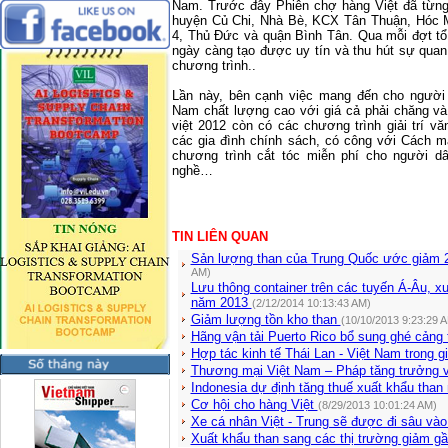
Nam. Trước đây Phiên chợ hàng Việt đã từng
huyện Củ Chi, Nhà Bè, KCX Tân Thuận, Hóc 
4, Thủ Đức và quận Bình Tân. Qua mỗi đợt tổ
ngày càng tạo được uy tín và thu hút sự qua
chương trình.
.
Lần này, bên cạnh việc mang đến cho người
Nam chất lượng cao với giá cả phải chăng và
việt 2012 còn có các chương trình giải trí 
các gia đình chính sách, có công với Cách m
chương trình cắt tóc miễn phí cho người d
nghề…
TIN LIÊN QUAN
Sản lượng than của Trung Quốc ước giảm 
AM)
Lưu thông container trên các tuyến Á-Âu, 
năm 2013
(2/12/2014 10:13:43 AM)
Giảm lượng tồn kho than
(10/10/2013 9:23:29 
Hãng vận tải Puerto Rico bổ sung ghé cảng 
Hợp tác kinh tế Thái Lan - Việt Nam trong 
Thương mại Việt Nam – Pháp tăng trưởng v
Indonesia dự định tăng thuế xuất khẩu than
Cơ hội cho hàng Việt
(8/29/2013 10:01:24 AM)
Xe cá nhân Việt - Trung sẽ được đi sâu vào
Xuất khẩu than sang các thị trường giảm 