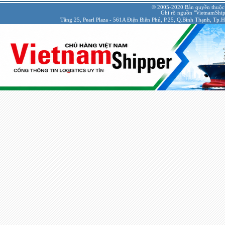
© 2005-2020 Bản quyền thuộc
Ghi rõ nguồn "VietnamShipp
Tầng 25, Pearl Plaza - 561A Điện Biên Phủ, P.25, Q.Bình Thạnh, Tp.