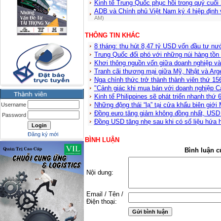
Kinh tế Trung Quốc phục hồi trong quý cuối
ADB và Chính phủ Việt Nam ký 4 hiệp định
AM)
THÔNG TIN KHÁC
8 tháng: thu hút 8,47 tỷ USD vốn đầu tư nư
Trung Quốc đối phó với những núi hàng tồn
Khơi thông nguồn vốn giữa doanh nghiệp v
Tranh cãi thương mại giữa Mỹ, Nhật và Arg
Nga chính thức trở thành thành viên thứ 1
"Cảnh giác khi mua bán với doanh nghiệp 
Kinh tế Philippines sẽ phát triển nhanh thứ 6
Những động thái “lạ” tại cửa khẩu biên giới
Username
Đồng euro tăng giảm không đồng nhất, USD 
Password
Đồng USD tăng nhẹ sau khi có số liệu hứa
Đăng ký mới
BÌNH LUẬN
Bình luận c
Nội dung:
Email / Tên /
Điện thoại: