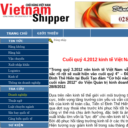
Đăng nhập
Hàng không
Hàng hải
Vận chuyển
Cuối quý 4.2012 kinh tế Việt N
Xuất nhập khẩu
“Trong quý 3.2012 n
ề
n kinh t
ế Việt Nam
v
Logistics
s
ắ
c rõ
r
ệ
t s
ẽ
xu
ấ
t hi
ệ
n vào cu
ố
i quý
4” – Đ
Kinh tế
Đinh Thế Hiển tại Buổi Tạo đàm “Cơ hội nà
cuối năm 2012” do Viện Quản trị kinh doan
Thông tin doanh nghiệp
28/8/2012
.
Doanh nghiệp
Dựa trên nền kinh tế thế giới với môi trư
ờ
ng 
c
ự
c, tri
ể
n v
ọ
ng tăng trư
ở
ng còn y
ế
u và v
ẫ
n cò
Thuật ngữ
h
ồ
i c
ủ
a kinh t
ế
toàn c
ầ
u, Tiến sĩ Đinh Thế Hiển
Luật chuyên ngành
qua đ
ợ
t suy thoái nh
ẹ
trư
ớ
c khi ph
ụ
c h
ồ
i t
ố
t 
cũng vì thế mà chịu ảnh hưởng, đặc biệt là ả
Sân bay quốc tế
xuất khẩu lớn vốn là “lực đỡ” cho nền kinh t
Cảng biển quốc tế
Bởi độ phục hồi tăng trưởng kinh tế ở các thị
Hi
ệ
n tư
ợ
ng suy gi
ả
m kinh t
ế
trong sáu thá
ng đ