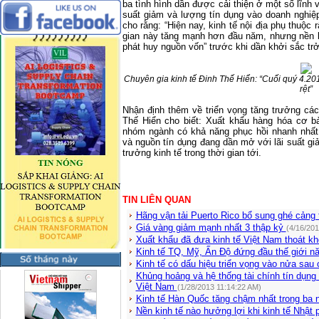
ba tình hình d
ầ
n đư
ợ
c c
ả
i thi
ệ
n
ở
m
ộ
t s
ố
l
ĩ
nh 
suất gi
ả
m và
lư
ợ
ng tín d
ụ
ng vào doanh nghi
ệ
cho rằng: “
Hi
ệ
n nay, kinh t
ế
n
ộ
i đ
ị
a ph
ụ
thu
ộ
c r
gian này
tăng m
ạ
nh hơn đ
ầ
u năm
, n
hưng n
ề
n 
phát huy ngu
ồ
n v
ố
n” trước khi dần khởi sắc trở 
Chuyên gia kinh tế Đinh Thế Hiển: “Cuối quý 4.2012
rệt”
Nhận định thêm về triển vọng tăng trưởng cá
Thế Hiển cho biết: Xuất khẩu hàng hóa cơ b
nhóm ngành có khả năng phục hồi nhanh nhất 
và nguồn tín dụng đang dần mở với lãi suất g
trưởng kinh tế trong thời gian tới.
TIN LIÊN QUAN
Hãng vận tải Puerto Rico bổ sung ghé cảng 
Giá vàng giảm mạnh nhất 3 thập kỷ
(4/16/201
Xuất khẩu đã đưa kinh tế Việt Nam thoát khỏ
Kinh tế TQ, Mỹ, Ấn Độ đứng đầu thế giới
Kinh tế có dấu hiệu triển vọng vào nửa sa
Khủng hoảng và hệ thống tài chính tín dụng
Việt Nam
(1/28/2013 11:14:22 AM)
Kinh tế Hàn Quốc tăng chậm nhất trong ba
Nền kinh tế nào hưởng lợi khi kinh tế Nhật