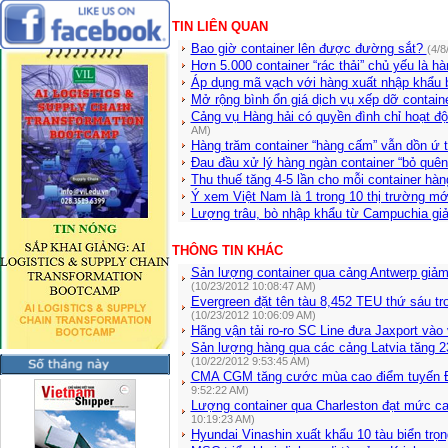
TIN LIÊN QUAN
Bao giờ container lên được đường sắt?
(4/8
Hơn 5.000 container “rác thải” chủ yếu là hà
Áp dụng mã vạch với hàng xuất nhập khẩu 
Mở rộng bình ổn giá dịch vụ xếp dỡ contain
Cảng vụ Hàng hải có quyền đình chỉ hoạt độ
AM)
Hàng trăm container “hàng cấm” vẫn dồn ứ 
Đau đầu xử lý hàng ngàn container “bỏ quê
Thu thuế tăng 4-5 lần cho mỗi container h
Ý xem Việt Nam là 1 trong 10 thị trường mớ
Lượng trâu, bò nhập khẩu từ Campuchia g
THÔNG TIN KHÁC
Sản lượng container qua cảng Antwerp giảm
(10/23/2012 10:08:47 AM)
Evergreen đặt tên tàu 8,452 TEU thứ sáu tr
(10/23/2012 10:06:09 AM)
Hãng vận tải ro-ro SC Line đưa Jaxport vào
Sản lượng hàng qua các cảng Latvia tăng 2
(10/22/2012 9:53:45 AM)
CMA CGM tăng cước mùa cao điểm tuyến Đị
9:52:22 AM)
Lượng container qua Charleston đạt mức ca
10:19:23 AM)
Hyundai Vinashin xuất khẩu 10 tàu biển trọng