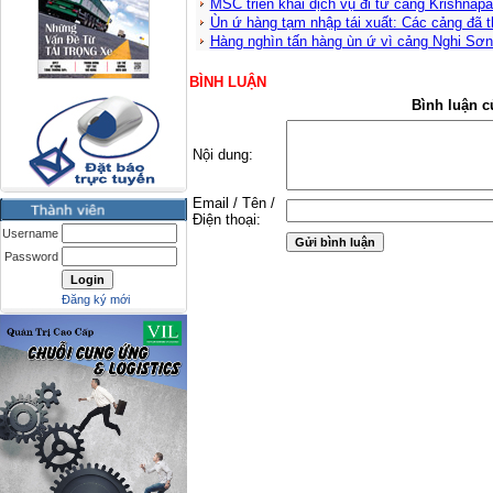
MSC triển khai dịch vụ đi từ cảng Krishna
Ùn ứ hàng tạm nhập tái xuất: Các cảng đã 
Hàng nghìn tấn hàng ùn ứ vì cảng Nghi Sơn
BÌNH LUẬN
Bình luận c
Nội dung:
Email / Tên /
Điện thoại:
Username
Password
Đăng ký mới