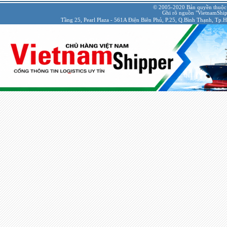
© 2005-2020 Bản quyền thuộc
Ghi rõ nguồn "VietnamShipp
Tầng 25, Pearl Plaza - 561A Điện Biên Phủ, P.25, Q.Bình Thạnh, Tp.