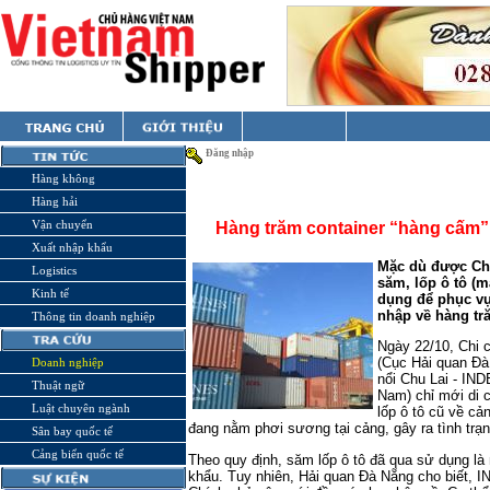
Đăng nhập
Hàng không
Hàng hải
Vận chuyển
Hàng trăm container “hàng cấm”
Xuất nhập khẩu
Mặc dù được Ch
Logistics
săm, lốp ô tô (
Kinh tế
dụng để phục vụ
nhập về hàng tră
Thông tin doanh nghiệp
Ngày 22/10, Chi 
(Cục Hải quan Đà
Doanh nghiệp
nổi Chu Lai - IN
Thuật ngữ
Nam) chỉ mới di 
Luật chuyên ngành
lốp ô tô cũ về cả
đang nằm phơi sương tại cảng, gây ra tình trạ
Sân bay quốc tế
Cảng biển quốc tế
Theo quy định, săm lốp ô tô đã qua sử dụng l
khẩu. Tuy nhiên, Hải quan Đà Nẵng cho biết, 