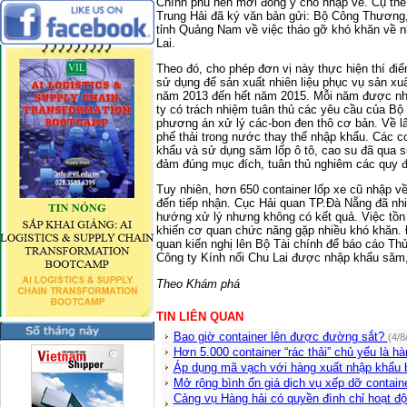
Chính phủ nên mới đồng ý cho nhập về. Cụ th
Trung Hải đã ký văn bản gửi: Bộ Công Thương
tỉnh Quảng Nam về việc tháo gỡ khó khăn về nh
Lai.
Theo đó, cho phép đơn vị này thực hiện thí đi
sử dụng để sản xuất nhiên liệu phục vụ sản xuấ
năm 2013 đến hết năm 2015. Mỗi năm được nhập
ty có trách nhiệm tuân thủ các yêu cầu của B
phương án xử lý các-bon đen thô cơ bản. Về lâ
phế thải trong nước thay thế nhập khẩu. Các c
khẩu và sử dụng săm lốp ô tô, cao su đã qua s
đảm đúng mục đích, tuân thủ nghiêm các quy đ
Tuy nhiên, hơn 650 container lốp xe cũ nhập 
đến tiếp nhận. Cục Hải quan TP.Đà Nẵng đã nhiề
hướng xử lý nhưng không có kết quả. Việc tồn 
khiến cơ quan chức năng gặp nhiều khó khăn. 
quan kiến nghị lên Bộ Tài chính để báo cáo Th
Công ty Kính nổi Chu Lai được nhập khẩu săm,
Theo Khám phá
TIN LIÊN QUAN
Bao giờ container lên được đường sắt?
(4/8
Hơn 5.000 container “rác thải” chủ yếu là hà
Áp dụng mã vạch với hàng xuất nhập khẩu 
Mở rộng bình ổn giá dịch vụ xếp dỡ contain
Cảng vụ Hàng hải có quyền đình chỉ hoạt độ