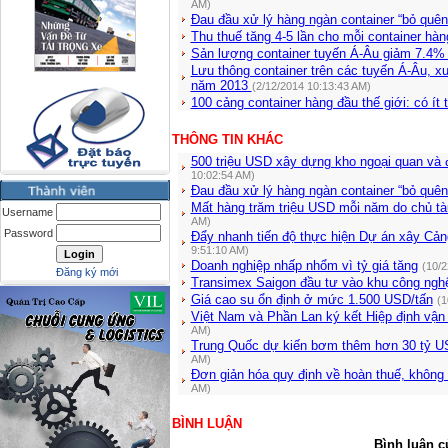
AM)
Đau đầu xử lý hàng ngàn container “bỏ quê
Thu thuế tăng 4-5 lần cho mỗi container h
Sản lượng container tuyến Á-Âu giảm 7.4% 
Lưu thông container trên các tuyến Á-Âu, 
năm 2013
(2/12/2014 10:13:43 AM)
100 cảng container hàng đầu thế giới: có ít 
THÔNG TIN KHÁC
500 triệu USD xây dựng kho ngoại quan và
10:02:54 AM)
Đau đầu xử lý hàng ngàn container “bỏ quên
Mất hàng trăm triệu USD mỗi năm do chủ tàu
Username
AM)
Password
Đẩy nhanh tiến độ thực hiện Dự án xây Cản
9:51:10 AM)
Doanh nghiệp nhấp nhổm vì tỷ giá tăng
(10/2
Đăng ký mới
Transimex Saigon đầu tư vào khu công ng
Giá cao su ổn định ở mức 1.500 USD/tấn
(1
Việt Nam và Phần Lan ký kết Hiệp định vậ
AM)
Trung Quốc dự kiến bơm thêm hơn 30 tỷ U
AM)
Đơn giản hóa quy định về hoàn thuế, không 
AM)
BÌNH LUẬN
Bình luận c