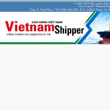
© 2005-2020 Bản quyền thuộc
Ghi rõ nguồn "VietnamShipp
Tầng 25, Pearl Plaza - 561A Điện Biên Phủ, P.25, Q.Bình Thạnh, Tp.