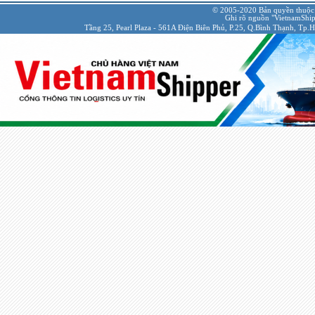
© 2005-2020 Bản quyền thuộc
Ghi rõ nguồn "VietnamShipp
Tầng 25, Pearl Plaza - 561A Điện Biên Phủ, P.25, Q.Bình Thạnh, Tp.