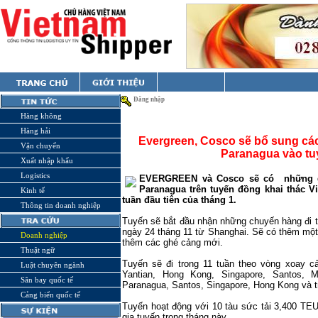
Đăng nhập
Hàng không
Hàng hải
Evergreen, Cosco sẽ bổ sung các
Vận chuyển
Paranagua vào t
Xuất nhập khẩu
Logistics
EVERGREEN và Cosco sẽ có
những g
Paranagua trên tuyến đồng khai thác 
Kinh tế
tuần đầu tiên của tháng 1.
Thông tin doanh nghiệp
Tuyến sẽ bắt đầu nhận những chuyến hàng đi t
ngày 24 tháng 11 từ
Shanghai
. Sẽ có thêm một
Doanh nghiệp
thêm các ghé cảng mới.
Thuật ngữ
Tuyến sẽ đi trong 11 tuần theo vòng xoay c
Luật chuyên ngành
Yantian, Hong Kong, Singapore, Santos, M
Sân bay quốc tế
Paranagua, Santos, Singapore, Hong Kong và tr
Cảng biển quốc tế
Tuyến hoạt động với 10 tàu sức tải 3,400 T
gia tuyến trong tháng này.