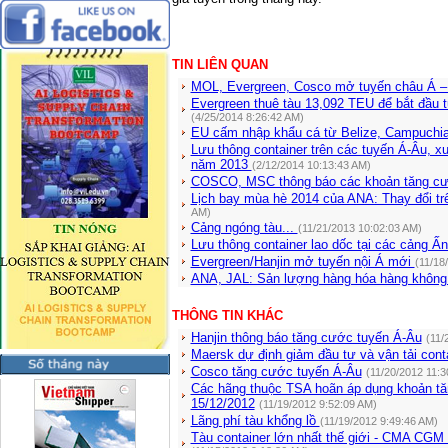
TIN LIÊN QUAN
MOL, Evergreen, Cosco mở tuyến châu Á –
Evergreen thuê tàu 13,092 TEU để bắt đầu 
(4/25/2014 8:26:42 AM)
EU cấm nhập khẩu cá từ Belize, Campuchi
Lưu thông container trên các tuyến Á-Âu, 
năm 2013
(2/12/2014 10:13:43 AM)
COSCO, MSC thông báo các khoản tăng c
Lịch bay mùa hè 2014 của ANA: Thay đổi tr
AM)
Cảng ngóng tàu...
(11/21/2013 10:02:03 AM)
Lưu thông container lao dốc tại các cảng Ấ
Evergreen/Hanjin mở tuyến nội Á mới
(11/18
ANA, JAL: Sản lượng hàng hóa hàng không
THÔNG TIN KHÁC
Hanjin thông báo tăng cước tuyến Á-Âu
(11/
Maersk dự định giảm đầu tư và vận tải cont
Cosco tăng cước tuyến Á-Âu
(11/20/2012 11:3
Các hãng thuộc TSA hoãn áp dụng khoản 
15/12/2012
(11/19/2012 9:52:09 AM)
Lãng phí tàu khổng lồ
(11/19/2012 9:49:46 AM)
Tàu container lớn nhất thế giới - CMA CG