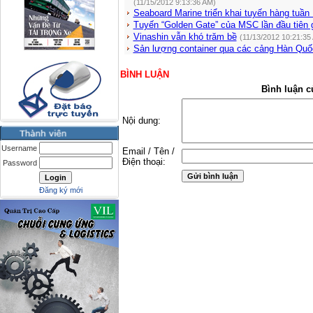
(11/15/2012 9:13:36 AM)
Seaboard Marine triển khai tuyến hàng tuần
Tuyến “Golden Gate” của MSC lần đầu tiên 
Vinashin vẫn khó trăm bề
(11/13/2012 10:21:35
Sản lượng container qua các cảng Hàn Quố
BÌNH LUẬN
Bình luận c
Nội dung:
Username
Email / Tên /
Điện thoại:
Password
Đăng ký mới