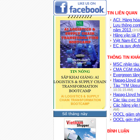
TIN LIÊN QUAN
ACI: Hàng hóa
Lưu thông cont
năm 2013
(2/1
Hãng vận tải P
Việt Nam-EC t
EC ra quy địn
THÔNG TIN KHÁ
MSC nhận tàu c
CMA CGM thông
Evergreen tăn
Hapag-Lloyd g
Tàu "YM Upsur
10:31:15 AM)
Hapag-Lloyd h
Các tàu cực l
Các hãng vận t
AM)
OOCL giảm phụ
OOCL giới thi
BÌNH LUẬN