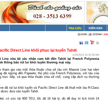
acific Direct Line khôi phục lại tuyến Tahiti
1/24/2013 10:32:58 AM
ct Line vừa tái xác nhận cam kết đến Tahiti tại
French Polynesia
sk thông báo rút lui khỏi tuyến thương mại này.
ine tham gia vào một thỏa thuận chia sẽ tàu với Maersk Line hai năm
ãng đã ngừng đến
Papeete
, thủ phủ của
French Polynesia
, với tàu của
g trực tiếp, và qua thỏa thuận chia sẽ chổ, cung cấp dịch vụ thường
ne đã rút lui khỏi tuyến và Pacific Direct Line đã thuê một tàu R-Class
m được đưa vào tuyến
Tahiti
.
t, có sức tải 800 TEU, tốc độ 16 hải lý, đủ để duy trì lịch trình 14