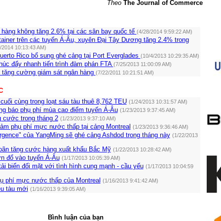
Theo
The Journal of Commerce
 hàng không tăng 2.6% tại các sân bay quốc tế
(4/28/2014 9:59:22 AM)
ainer trên các tuyến Á-Âu, xuyên Đại Tây Dương tăng 2.4% trong
2/2014 10:13:43 AM)
uerto Rico bổ sung ghé cảng tại Port Everglades
(10/4/2013 10:29:35 AM)
húc đẩy nhanh tiến trình đàm phán FTA
(7/25/2013 11:00:09 AM)
h tăng cường giám sát ngân hàng
(7/22/2011 10:21:51 AM)
C
uối cùng trong loạt sáu tàu thuê 8,762 TEU
(1/24/2013 10:31:57 AM)
 báo phụ phí mùa cao điểm tuyến Á-Âu
(1/23/2013 9:37:45 AM)
g cước trong tháng 2
(1/23/2013 9:37:10 AM)
iảm phụ phí mực nước thấp tại cảng Montreal
(1/23/2013 9:36:46 AM)
gence" của YangMing sẽ ghé cảng Ashdod trong tháng này
(1/22/2013
oãn tăng cước hàng xuất khẩu Bắc Mỹ
(1/22/2013 10:28:42 AM)
ớn đổ vào tuyến Á-Âu
(1/17/2013 10:05:39 AM)
ải biển đối mặt với tình hình cung mạnh - cầu yếu
(1/17/2013 10:04:59
 phí mực nước thấp của Montreal
(1/16/2013 9:41:42 AM)
ệu tàu mới
(1/16/2013 9:39:05 AM)
Bình luận của bạn