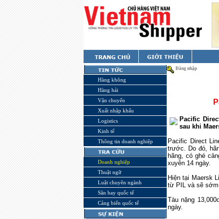
Đăng nhập
Hàng không
Hàng hải
Vận chuyển
P
Xuất nhập khẩu
Pacific Dire
Logistics
sau khi Maer
Kinh tế
Pacific Direct L
Thông tin doanh nghiệp
trước. Do đó, h
hãng, có ghé cản
Doanh nghiệp
xuyên 14 ngày.
Thuật ngữ
Hiện tại Maersk Li
Luật chuyên ngành
từ PIL và sẽ sớ
Sân bay quốc tế
Tàu nặng 13,000dw
Cảng biển quốc tế
ngày.