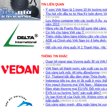
TIN LIÊN QUAN
Ý xem Việt Nam là 1 trong 10 thị trường mớ
Thu hút vốn đầu tư từ Hoa Kỳ luôn được Vi
9:57:13 AM)
Lưu thông container trên các tuyến Á-Âu, 
năm 2013
(2/12/2014 10:13:43 AM)
Hãng vận tải Puerto Rico bổ sung ghé cảng 
Cơ hội cho hàng Việt vào Ý
(8/22/2013 9:41:58
Thêm nhiều hãng hàng không cấm vận chu
ADB và Chính phủ Việt Nam ký 4 hiệp định
AM)
Hết vốn mở rộng quốc lộ 1 Thanh Hóa - Hà
THÔNG TIN KHÁC
Quan hệ ngoại giao Vương quốc Bỉ và Việt 
10:12:50 AM)
Việt Nam sẽ thành nước sản xuất cao su lớn
Giá vàng tuột mốc 44 triệu đồng/lượng
(3/9/
EU, Thailand bắt đầu đàm phán Thỏa thuận
Indonesia tiếp tục duy trì lãi suất ở mức th
Kim ngạch thương mại Việt Nam - Malaysia
Đàm phán thương mại EU-VN: Đổi mới và 
EVN có xu hướng “lười” sản xuất điện?
(3/8
Ủy ban Kinh tế của Quốc hội: Không sớm giả
luẩn quẩn
(3/8/2013 11:12:40 AM)
Giá vàng giảm mạnh, đôla ngân hàng lại vư