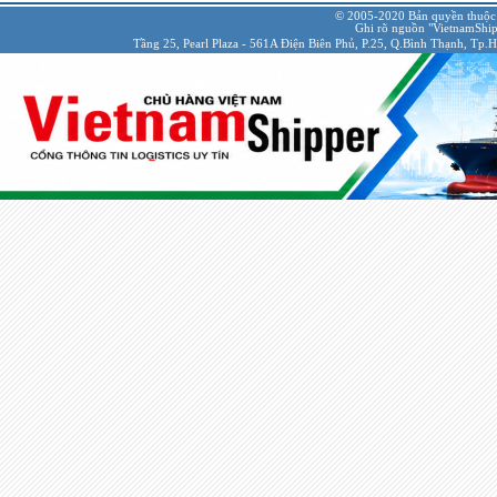
© 2005-2020 Bản quyền thuộc
Ghi rõ nguồn "VietnamShipp
Tầng 25, Pearl Plaza - 561A Điện Biên Phủ, P.25, Q.Bình Thạnh, Tp.