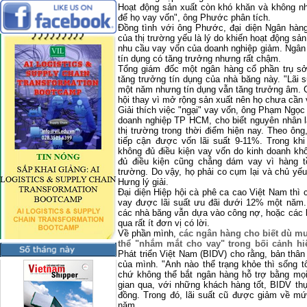
Hoạt động sản xuất còn khó khăn và không n
để họ vay vốn", ông Phước phân tích.
Đồng tình với ông Phước, đại diện Ngân hà
của thị trường yếu là lý do khiến hoạt động sản
nhu cầu vay vốn của doanh nghiệp giảm. Ngân
tín dụng có tăng trưởng nhưng rất chậm.
Tổng giám đốc một ngân hàng cổ phần trụ sở 
tăng trưởng tín dụng của nhà băng này. "Lãi 
một năm nhưng tín dụng vẫn tăng trưởng âm. C
hội thay vì mở rộng sản xuất nên họ chưa cần v
Giải thích việc "ngại" vay vốn, ông Phạm Ngọc
doanh nghiệp TP HCM, cho biết nguyên nhân 
thị trường trong thời điểm hiện nay. Theo ôn
tiếp cận được vốn lãi suất 9-11%. Trong khi
không đủ điều kiện vay vốn do kinh doanh khô
đủ điều kiện cũng chẳng dám vay vì hàng t
trường. Do vậy, họ phải co cụm lại và chủ yế
Hưng lý giải.
Đại diện Hiệp hội cà phê ca cao Việt
Nam
thì c
vay được lãi suất ưu đãi dưới 12% một năm. 
các nhà băng vẫn dựa vào công nợ, hoặc các bá
qua rất ít đơn vị có lời.
Về phần mình,
các ngân hàng cho biết dù m
thể "nhắm mắt cho vay" trong bối cảnh hi
Phát triển Việt Nam (BIDV) cho rằng, bản thân
của mình. "Anh nào thể trạng khỏe thì sống t
chứ không thể bắt ngân hàng hỗ trợ bằng mọi 
gian qua, với những khách hàng tốt, BIDV thự
đồng. Trong đó, lãi suất cũ được giảm về m
năm.