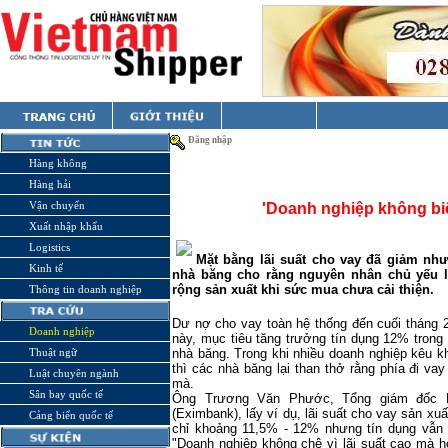
Đăng nhập
Hàng không
Hàng hải
Vận chuyển
'Doanh nghiệp không biế
Xuất nhập khẩu
Logistics
Mặt bằng lãi suất cho vay đã giảm nh
Kinh tế
nhà băng cho rằng nguyên nhân chủ yếu l
rộng sản xuất khi sức mua chưa cải thiện.
Thông tin doanh nghiệp
Dư nợ cho vay toàn hệ thống đến cuối tháng 
Doanh nghiệp
này, mục tiêu tăng trưởng tín dụng 12% trong
Thuật ngữ
nhà băng. Trong khi nhiều doanh nghiệp kêu kh
thì các nhà băng lại than thở rằng phía đi 
Luật chuyên ngành
mà.
Sân bay quốc tế
Ông Trương Văn Phước, Tổng giám đốc 
(Eximbank), lấy ví dụ, lãi suất cho vay sản xu
Cảng biển quốc tế
chỉ khoảng 11,5% - 12% nhưng tín dụng vẫn 
"Doanh nghiệp không chê vì lãi suất cao mà h