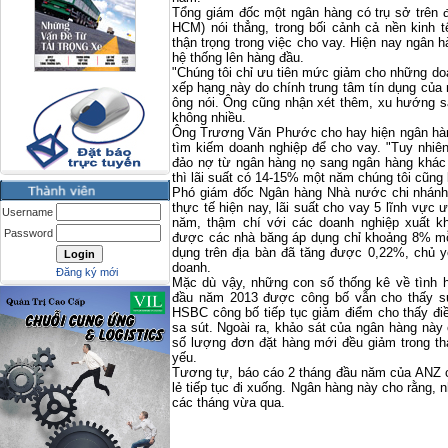
Tổng giám đốc một ngân hàng có trụ sở trên 
HCM) nói thẳng, trong bối cảnh cả nền kinh 
thận trọng trong việc cho vay. Hiện nay ngân 
hệ thống lên hàng đầu.
"Chúng tôi chỉ ưu tiên mức giảm cho những doa
xếp hạng này do chính trung tâm tín dụng của
ông nói. Ông cũng nhận xét thêm, xu hướng sắ
không nhiều.
Ông Trương Văn Phước cho hay hiện ngân hàn
tìm kiếm doanh nghiệp để cho vay. "Tuy nhiê
đảo nợ từ ngân hàng nọ sang ngân hàng khác 
thì lãi suất có 14-15% một năm chúng tôi cũn
Phó giám đốc Ngân hàng Nhà nước chi nhánh
thực tế hiện nay, lãi suất cho vay 5 lĩnh vực
Username
năm, thậm chí với các doanh nghiệp xuất khẩ
Password
được các nhà băng áp dụng chỉ khoảng 8% mỗi
dụng trên địa bàn đã tăng được 0,22%, chủ y
doanh.
Đăng ký mới
Mặc dù vậy, những con số thống kê về tình h
đầu năm 2013 được công bố vẫn cho thấy s
HSBC công bố tiếp tục giảm điểm cho thấy điề
sa sút. Ngoài ra, khảo sát của ngân hàng này
số lượng đơn đặt hàng mới đều giảm trong t
yếu.
Tương tự, báo cáo 2 tháng đầu năm của ANZ c
lẻ tiếp tục đi xuống. Ngân hàng này cho rằng, n
các tháng vừa qua.