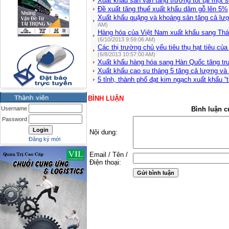
Xuất khẩu sắn vẫn tăng trưởng tốt tại một s
Đề xuất tăng thuế xuất khẩu dăm gỗ lên 5%
Xuất khẩu quặng và khoáng sản tăng cả lượn
AM)
Hàng hóa của Việt Nam xuất khẩu sang Thá
(6/10/2013 9:59:06 AM)
Các thị trường chủ yếu tiêu thụ hạt tiêu c
(6/8/2013 10:57:00 AM)
Xuất khẩu hàng hóa sang Hàn Quốc tăng tr
Xuất khẩu cao su tháng 5 tăng cả lượng và t
5 tỉnh, thành phố đạt kim ngạch xuất khẩu “t
BÌNH LUẬN
Username
Bình luận c
Password
Nội dung:
Đăng ký mới
Email / Tên /
Điện thoại: