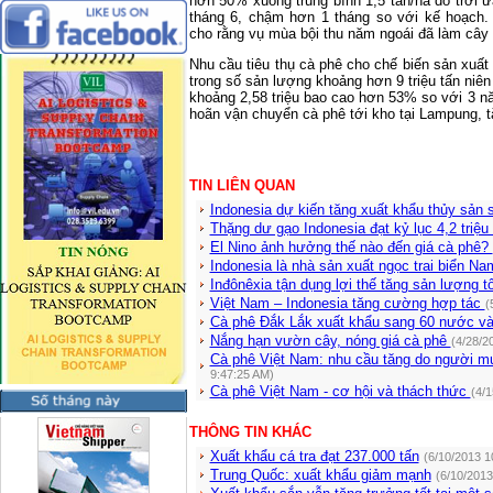
hơn 50% xuống trung bình 1,5 tấn/ha do trời 
tháng 6, chậm hơn 1 tháng so với kế hoạch.
cho rằng vụ mùa bội thu năm ngoái đã làm cây
Nhu cầu tiêu thụ cà phê cho chế biến sản xuất
trong số sản lượng khoảng hơn 9 triệu tấn niên
khoảng 2,58 triệu bao cao hơn 53% so với 3 n
hoãn vận chuyển cà phê tới kho tại Lampung, tă
TIN LIÊN QUAN
Indonesia dự kiến tăng xuất khẩu thủy sản
Thặng dư gạo Indonesia đạt kỷ lục 4,2 triệu
El Nino ảnh hưởng thế nào đến giá cà phê?
Indonesia là nhà sản xuất ngọc trai biển Na
Inđônêxia tận dụng lợi thế tăng sản lượng 
Việt Nam – Indonesia tăng cường hợp tác
(
Cà phê Đắk Lắk xuất khẩu sang 60 nước và
Nắng hạn vườn cây, nóng giá cà phê
(4/28/2
Cà phê Việt Nam: nhu cầu tăng do người mu
9:47:25 AM)
Cà phê Việt Nam - cơ hội và thách thức
(4/
THÔNG TIN KHÁC
Xuất khẩu cá tra đạt 237.000 tấn
(6/10/2013 1
Trung Quốc: xuất khẩu giảm mạnh
(6/10/2013