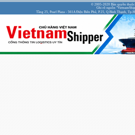
© 2005-2020 Bản quyền thuộc
Ghi rõ nguồn "VietnamShipp
Tầng 25, Pearl Plaza - 561A Điện Biên Phủ, P.25, Q.Bình Thạnh, Tp.