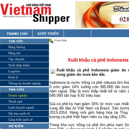
Đăng nhập
Hàng không
Hàng hải
Vận chuyển
Xuất khẩu cà phê Indonesia
Xuất nhập khẩu
Xuất khẩu cà phê
Indonesia
giảm do n
Logistics
cung giảm do mưa kéo dài.
Kinh tế
Indonesia
là nước trồng cà phê robusta lớn thứ
Thông tin doanh nghiệp
5 ước giảm 14% xuống còn 385.000 tấn tươn
năm ngoái. Đây là mức thấp nhất kể từ năm 
595.000 tấn hay 9,92 triệu bao.
Doanh nghiệp
Thuật ngữ
Giá cà phê kỳ hạn giảm 16% từ mức cao nhất 
Luật chuyên ngành
cung dồi dào từ Việt
Nam
và
Brazil
. Sản lượn
2013-2014. Hang môi giới hàng hóa tại Thụ
Sân bay quốc tế
lượng cà phê Việt
Nam
niên vụ này tăng 13%.
Cảng biển quốc tế
Trong khu vực trồng cà phê lớn phía nam Sim