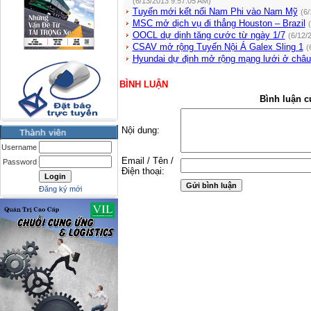
(6/13/2013 9:57:05 AM)
Tuyến mới kết nối Nam Phi vào Nam Mỹ
(6/
MSC mở dịch vụ đi thẳng Houston – Brazil
OOCL dự dịnh tăng cước từ ngày 1/7
(6/12/
CSAV mở rộng Tuyến Nội Á Galex Sling 1
(
Hyundai dự định mở rộng mạng lưới ở châ
BÌNH LUẬN
Bình luận c
Nội dung:
Username
Email / Tên /
Password
Điện thoại:
Đăng ký mới