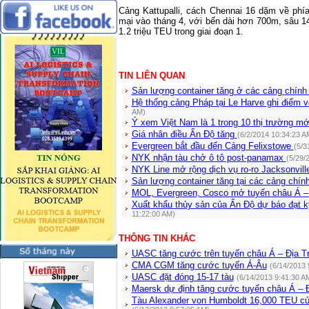
Cảng Kattupalli, cách Chennai 16 dặm về phí
mại vào tháng 4, với bến dài hơn 700m, sâu 
1.2 triệu TEU trong giai đoạn 1.
TIN LIÊN QUAN
Sản lượng container tăng ở các cảng chín
Hệ thống cảng Pháp tại Le Harve ghi điểm 
AM)
Ý xem Việt Nam là 1 trong 10 thị trường mớ
Giá nhân điều Ấn Độ tăng
(6/2/2014 10:34:23 A
Evergreen bắt đầu đến Cảng Felixstowe
(5/3
NYK nhận tàu chở ô tô post-panamax
(5/29/
NYK Line mở rộng dịch vụ ro-ro Jacksonvil
Sản lượng container tăng tại các cảng chí
MOL, Evergreen, Cosco mở tuyến châu Á –
Xuất khẩu thủy sản của Ấn Độ dự báo đạt 
11:22:00 AM)
THÔNG TIN KHÁC
UASC tăng cước trên tuyến châu Á – Địa T
CMA CGM tăng cước tuyến Á-Âu
(6/14/2013 
UASC đặt đóng 15-17 tàu
(6/14/2013 9:41:30 A
Maersk dự định tăng cước tuyến châu Á – Đ
Tàu Alexander von Humboldt 16,000 TEU c