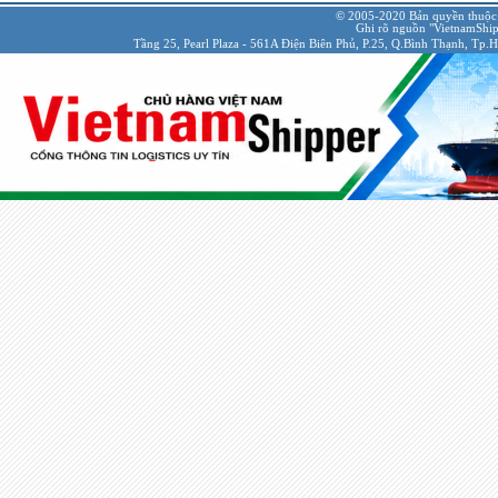
© 2005-2020 Bản quyền thuộc
Ghi rõ nguồn "VietnamShipp
Tầng 25, Pearl Plaza - 561A Điện Biên Phủ, P.25, Q.Bình Thạnh, Tp.