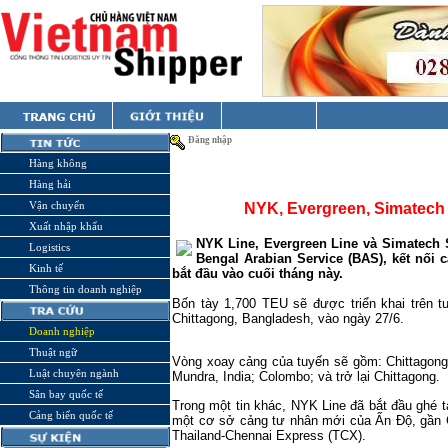
Đăng nhập
Hàng không
Hàng hải
Vận chuyển
NYK, Evergreen, Simatech 
Xuất nhập khẩu
NYK Line, Evergreen Line và Simatech 
Logistics
Bengal Arabian Service (BAS), kết nối 
Kinh tế
bắt đầu vào cuối tháng này.
Thông tin doanh nghiệp
Bốn tày 1,700 TEU sẽ được triển khai trên t
Chittagong, Bangladesh, vào ngày 27/6.
Doanh nghiệp
Thuật ngữ
Vòng xoay cảng của tuyến sẽ gồm: Chittagong;
Luật chuyên ngành
Mundra, India; Colombo; và trở lại Chittagong.
Sân bay quốc tế
Trong một tin khác, NYK Line đã bắt đầu ghé t
Cảng biển quốc tế
một cơ sở cảng tư nhân mới của Ấn Độ, gần C
Thailand-Chennai Express (TCX).