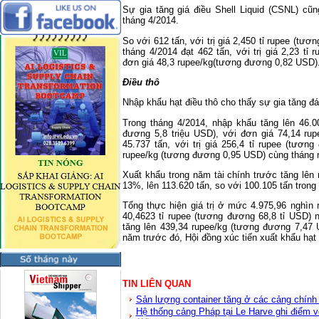
Sự gia tăng giá điều Shell Liquid (CSNL) cũ
tháng 4/2014.
So với 612 tấn, với trị giá 2,450 tỉ rupee (tươ
tháng 4/2014 đạt 462 tấn, với trị giá 2,23 tỉ
đơn giá 48,3 rupee/kg(tương đương 0,82 USD)
Điều thô
Nhập khẩu hạt điều thô cho thấy sự gia tăng đ
Trong tháng 4/2014, nhập khẩu tăng lên 46.00
đương 5,8 triệu USD), với đơn giá 74,14 r
45.737 tấn, với trị giá 256,4 tỉ rupee (tươn
rupee/kg (tương đương 0,95 USD) cùng tháng 
Xuất khẩu trong năm tài chính trước tăng lên
13%, lên 113.620 tấn, so với 100.105 tấn trong
Tổng thực hiện giá trị ở mức 4.975,96 nghìn
40,4623 tỉ rupee (tương đương 68,8 tỉ USD) 
tăng lên 439,34 rupee/kg (tương đương 7,47 U
năm trước đó, Hội đồng xúc tiến xuất khẩu hạt
TIN LIÊN QUAN
Sản lượng container tăng ở các cảng chín
Hệ thống cảng Pháp tại Le Harve ghi điểm 