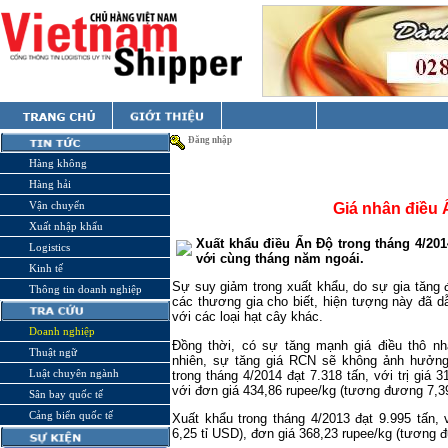
Đăng nhập
Hàng không
Hàng hải
Vận chuyển
Giá nhân điều 
Xuất nhập khẩu
Xuất khẩu điều Ấn Độ trong tháng 4/201
Logistics
với cùng tháng năm ngoái.
Kinh tế
Sự suy giảm trong xuất khẩu, do sự gia tăng 
Thông tin doanh nghiệp
các thương gia cho biết, hiện tượng này đã 
với các loại hạt cây khác.
Doanh nghiệp
Đồng thời, có sự tăng mạnh giá điều thô nh
Thuật ngữ
nhiên, sự tăng giá RCN sẽ không ảnh hưởng 
Luật chuyên ngành
trong tháng 4/2014 đạt 7.318 tấn, với trị giá 
với đơn giá 434,86 rupee/kg (tương đương 7,3
Sân bay quốc tế
Cảng biển quốc tế
Xuất khẩu trong tháng 4/2013 đạt 9.995 tấn, 
6,25 tỉ USD), đơn giá 368,23 rupee/kg (tương