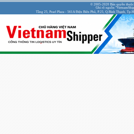
© 2005-2020 Bản quyền thuộc
Ghi rõ nguồn "VietnamShipp
Tầng 25, Pearl Plaza - 561A Điện Biên Phủ, P.25, Q.Bình Thạnh, Tp.