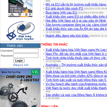
AM)
Mỹ và EU vẫn là thị trường xuất khẩu hàng
EU phê duyệt liên minh P3
(6/5/2014 8:55:49 A
Đưa hàng Việt vào EU
(6/4/2014 9:36:54 AM)
Xuất khẩu tôm sang EU có nhiều điều kiện 
Hạt điều Việt Nam sẽ ồ ạt vào siêu thị Nhậ
Sản lượng container tăng tại các cảng chí
Xuất khẩu thủy sản của Ấn Độ dự báo đạt 
11:22:00 AM)
Ngành điều đang gặp khó khăn
(5/6/2014 11:1
THÔNG TIN KHÁC
Xuất khẩu hàng hóa Việt Nam sang Hy Lạp 
Username
Nam Phi- đối tác lớn nhất của Việt Nam ở c
Password
Tình hình nhập khẩu thuốc bảo vệ thực vật 
10:31:58 AM)
Australia – Thị trường xuất khẩu thủy sản 
Đăng ký mới
11:00:27 AM)
Xuất khẩu hàng hóa Việt Nam sang Hồng K
Điện thoại và linh kiện chiếm 42% tổng trị gi
Tình hình sản xuất và nuôi trồng thủy sản 5
Vụ thu hoạch đậu nành của Argentina muộn
Việt Nam là nước duy nhất xuất khẩu thanh
AM)
Sản phẩm cá ngừ của Đông Nam Á không bắt
9:19:50 AM)
BÌNH LUẬN