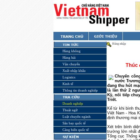
Đăng nhập
Hàng không
Hàng hải
Vận chuyển
Thúc 
Xuất nhập khẩu
Chuyến công
Logistics
nước Trương
Kinh tế
đang thu hút mạ
là lần thứ 2 n
Thông tin doanh nghiệp
Kỳ, nối tiếp ch
Triết.
Doanh nghiệp
Kể từ khi bình t
Thuật ngữ
Việt Nam - Hoa Kỳ
Luật chuyên ngành
định thương mại 
Sân bay quốc tế
Xét trên bình di
Cảng biển quốc tế
trường lớn nhất 
Tổng cục Thống k