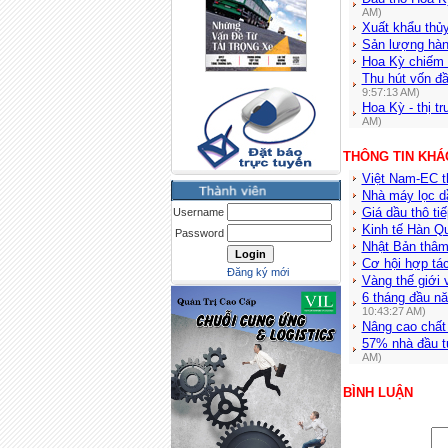
AM)
Xuất khẩu thủ
Sản lượng hàn
Hoa Kỳ chiếm 
Thu hút vốn đ
9:57:13 AM)
Hoa Kỳ - thị t
AM)
THÔNG TIN KHÁ
Việt Nam-EC t
Nhà máy lọc d
Giá dầu thô ti
Username
Kinh tế Hàn Q
Password
Nhật Bản thâm
Cơ hội hợp tá
Đăng ký mới
Vàng thế giới 
6 tháng đầu n
10:43:27 AM)
Nâng cao chất
57% nhà đầu t
AM)
BÌNH LUẬN