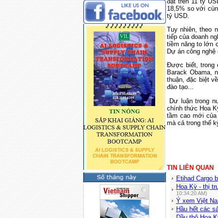
đạt trên 11 tỷ U
18,5% so với cùn
tỷ USD.
Tuy nhiên, theo 
tiếp của doanh n
tiềm năng to lớn 
Dự án công nghệ c
Được biết, trong
Barack Obama, nh
thuận, đặc biệt v
đào tạo...
Dư luận trong n
chính thức Hoa K
tầm cao mới của 
mà cả trong thế k
TIN LIÊN QUAN
Etihad Cargo 
Hoa Kỳ - thị t
10:34:20 AM)
Ý xem Việt Nam
Hầu hết các s
Dầu thô Hoa K