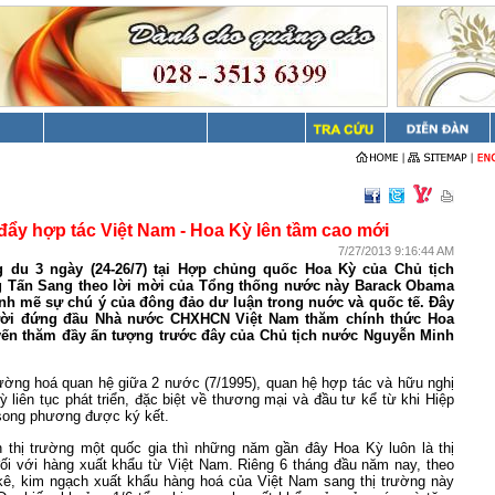
đẩy hợp tác Việt Nam - Hoa Kỳ lên tầm cao mới
7/27/2013 9:16:44 AM
 du 3 ngày (24-26/7) tại Hợp chủng quốc Hoa Kỳ của Chủ tịch
 Tấn Sang theo lời mời của Tổng thống nước này Barack Obama
nh mẽ sự chú ý của đông đảo dư luận trong nuớc và quốc tế. Đây
gười đứng đầu Nhà nước CHXHCN Việt Nam thăm chính thức Hoa
uyến thăm đầy ấn tượng trước đây của Chủ tịch nước Nguyễn Minh
hường hoá quan hệ giữa 2 nước (7/1995), quan hệ hợp tác và hữu nghị
 liên tục phát triển, đặc biệt về thương mại và đầu tư kể từ khi Hiệp
song phương được ký kết.
ện thị trường một quốc gia thì những năm gần đây Hoa Kỳ luôn là thị
đối với hàng xuất khẩu từ Việt
Nam
. Riêng 6 tháng đầu năm nay, theo
ê, kim ngạch xuất khẩu hàng hoá của Việt Nam sang thị trường này