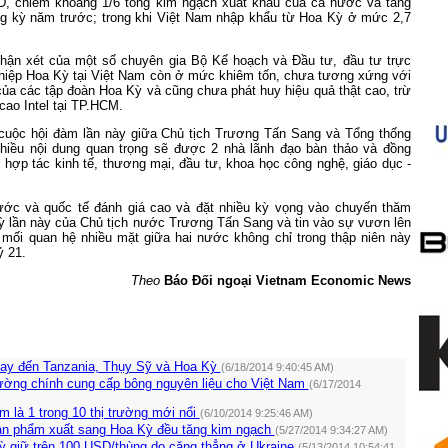
SD, chiếm khoảng 1/6 tổng kim ngạch xuất khẩu của cả nước và tăng
g kỳ năm trước; trong khi Việt Nam nhập khẩu từ Hoa Kỳ ở mức 2,7
nhận xét của một số chuyên gia Bộ Kế hoạch và Đầu tư, đầu tư trực
ghiệp Hoa Kỳ tại Việt Nam còn ở mức khiêm tốn, chưa tương xứng với
của các tập đoàn Hoa Kỳ và cũng chưa phát huy hiệu quả thật cao, trừ
ao Intel tại TP.HCM.
 cuộc hội đàm lần này giữa Chủ tịch Trương Tấn Sang và Tổng thống
iều nội dung quan trọng sẽ được 2 nhà lãnh đạo bàn thảo và đồng
ề hợp tác kinh tế, thương mại, đầu tư, khoa học công nghệ, giáo dục -
ước và quốc tế đánh giá cao và đặt nhiều kỳ vọng vào chuyến thăm
ỳ lần này của Chủ tịch nước Trương Tấn Sang và tin vào sự vươn lên
mối quan hệ nhiều mặt giữa hai nước không chỉ trong thập niên này
ỷ 21.
Theo
Báo Đối ngoại
Vietnam
Economic News
bay đến Tanzania, Thụy Sỹ và Hoa Kỳ
(6/18/2014 9:40:45 AM)
rường chính cung cấp bông nguyên liệu cho Việt Nam
(6/17/2014
 là 1 trong 10 thị trường mới nổi
(6/10/2014 9:25:46 AM)
ản phẩm xuất sang Hoa Kỳ đều tăng kim ngạch
(5/27/2014 9:34:27 AM)
ỳ giữ trên 100 USD/thùng do căng thẳng ở Ukraine
(5/13/2014 10:54:41