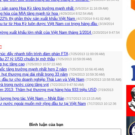
y sản sang Hoa Kỳ tăng trưởng mạnh nhất
(5/5/2014 11:16:09 AM)
g hóa của MIA tăng mạnh từ hoa
(4/29/2014 8:52:54 AM)
22% thị phần thủy sản xuất khẩu Việt Nam
(4/17/2014 9:41:02 AM)
ầu tư từ Hoa Kỳ luôn được Việt Nam coi trọng hàng đầu
(3/19/2014
rường xuất khẩu lớn nhất của Việt Nam tháng 1/2014
(2/20/2014 9:47:54
C
húc đẩy nhanh tiến trình đàm phán FTA
(7/25/2013 11:00:09 AM)
ầu 27 tỷ USD chuẩn bị mở thầu
(7/25/2013 10:59:09 AM)
ếp tục tăng cao
(7/25/2013 10:57:22 AM)
uốc tăng trưởng mạnh nhất hơn 2 năm
(7/25/2013 10:56:45 AM)
 hụt thương mại dài nhất trong 33 năm
(7/24/2013 10:59:30 AM)
c đầu tư cho doanh nghiệp Thái Lan và Việt Nam
(7/24/2013 10:58:55 AM)
và trong nước cùng tăng vọt
(7/22/2013 9:47:50 AM)
ăm 2013: Thâm hụt thương mại hàng hóa 933 triệu USD
(7/19/2013
 lượng hợp tác Việt Nam – Nhật Bản
(7/17/2013 10:13:15 AM)
ư nước ngoài muốn mở rộng đầu tư tại Việt Nam
(7/17/2013 10:12:36
Bình luận của bạn