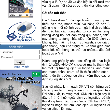
vừa qua là Dự án 30 và đặc biệt là đổi mới tron
và hải quan một cửa được triển khai cũng góp ph
Gỡ các nút thắt
Cái "chưa được" của ngành vẫn chung quanh 
thiếu hợp tác, manh mún" và nặng nề hơn "l
giống như một số lĩnh vực, ngành dịch vụ kh
đến các bất cập trong đầu tư cơ sở hạ tầng g
không đồng bộ, bất cập trong quy hoạch, thiếu
nay chúng ta đang nhập siêu trên 80% dịch vụ 
không, bảo hiểm và dịch vụ logistics có giá t
giao thông, hạn chế trọng tải và thời gian gi
hoặc kết nối thông tin, thủ tục chậm... đều ả
Username
logistics ở VN.
Password
Hành lang pháp lý cho hoạt động dịch vụ logi
định 140/2007/NĐ-CP chưa đủ mạnh, thậm chí
Đăng ký mới
lập một thị trường dịch vụ logistics lành mạ
các thành phần, chưa kể là thiếu chính sách
phát triển thị trường logistics, kèm theo các
dịch vụ logistics VN.
Sau hội nhập, kim ngạch XK VN có những bước 
chưa quan tâm trang bị kiến thức về quản trị
DN sản xuất, thương mại, XNK như hiện nay l
đây thì tỉ lệ thuê ngoài dịch vụ logistics có t
thụ động trong tập quán "mua CIF bán FOB"
logistics hoặc "tự làm" các dịch vụ logistics c
vụ logistics hiện nay.