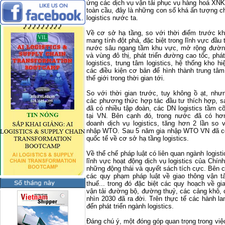
ứng các dịch vụ vận tải phục vụ hàng hoá XNK
toàn cầu, đây là những con số khá ấn tượng c
logistics nước ta.
Về cơ sở hạ tầng, so với thời điểm trước kh
mang tính đột phá, đặc biệt trong lĩnh vực đầu 
nước sâu ngang tầm khu vực, mở rộng đường
và vùng đô thị, phát triển đường cao tốc, phá
logistics, trung tâm logistics, hệ thống kho h
các điều kiện cơ bản để hình thành trung tâm 
thế giới trong thời gian tới.
So với thời gian trước, tuy không ồ ạt, nh
các phương thức hợp tác đầu tư thích hợp, 
đã có nhiều tập đoàn, các DN logistics tầm c
tại VN. Bên cạnh đó, trong nước đã có hơ
doanh dịch vụ logistics, tăng hơn 2 lần so v
nhập WTO. Sau 5 năm gia nhập WTO VN đã có
quốc tế về cơ sở hạ tầng logistics.
Về thể chế pháp luật có liên quan ngành logisti
lĩnh vực hoạt động dịch vụ logistics của Chí
những động thái và quyết sách tích cực. Bên 
các quy phạm pháp luật về giao thông vận tả
thuế... trong đó đặc biệt các quy hoạch về gia
vận tải đường bộ, đường thuỷ, các cảng khô, 
nhìn 2030 đã ra đời. Trên thực tế các hành la
đến phát triển ngành logistics.
Đáng chú ý, một đóng góp quan trọng trong việc