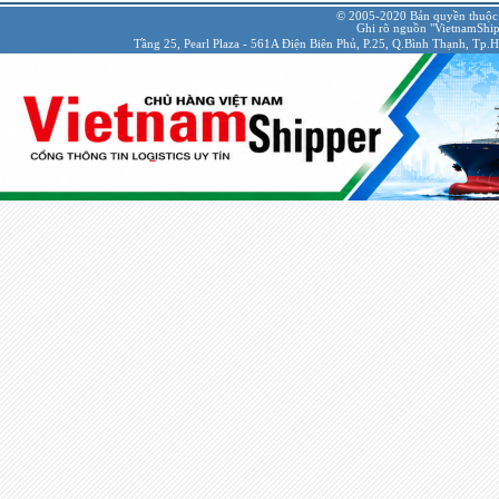
© 2005-2020 Bản quyền thuộc
Ghi rõ nguồn "VietnamShipp
Tầng 25, Pearl Plaza - 561A Điện Biên Phủ, P.25, Q.Bình Thạnh, Tp.