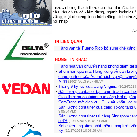
Trước những thách thức của thời đại, đặc biệt
cầu vẫn chưa có điểm dừng, ngành logistics V
vững, một chương trình hành động có bước đột
hội nhập.
Th
TIN LIÊN QUAN
Hãng vận tải Puerto Rico bổ sung ghé cảng 
THÔNG TIN KHÁC
Hàng hóa vận chuyển hàng không giảm tại 
Shenzhen qua mặt Hong Kong về sản lượng
cargo-partner của Áo mở dịch vụ vận chuyển
Minh
(10/24/2013 9:37:48 AM)
Tháng 9 kỷ lục của Cảng Virginia
(10/24/2013
Sản lượng container tại Long Beach cao hơn
Giao thương container qua cảng Kobe giảm
CaroTrans mở dịch vụ LCL xuất khẩu Los An
Sản lượng container của cảng Tokyo tăng 
9:05:54 AM)
Sản lượng container tại cảng Singapore tăn
5.4%
(10/17/2013 10:04:51 AM)
Schenker Logistics phát triển mạng lưới vậ
Kỳ
(10/17/2013 10:03:26 AM)