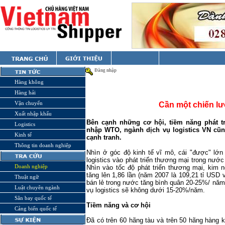
Đăng nhập
Hàng không
Hàng hải
Vận chuyển
Cần một chiến l
Xuất nhập khẩu
Bên cạnh những cơ hội, tiềm năng phát tr
Logistics
nhập WTO, ngành dịch vụ logistics VN cũn
Kinh tế
cạnh tranh.
Thông tin doanh nghiệp
Nhìn ở góc độ kinh tế vĩ mô, cái "được" lớn
logistics vào phát triển thương mại trong nước
Doanh nghiệp
Nhìn vào tốc độ phát triển thương mại, ki
tăng lên 1,86 lần (năm 2007 là 109,21 tỉ USD 
Thuật ngữ
bán lẻ trong nước tăng bình quân 20-25%/ năm
Luật chuyên ngành
vụ logistics sẽ không dưới 15-20%/năm.
Sân bay quốc tế
Tiềm năng và cơ hội
Cảng biển quốc tế
Đã có trên 60 hãng tàu và trên 50 hãng hàng 