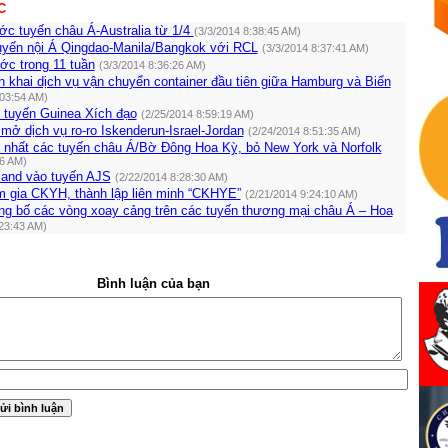
C
c tuyến châu Á-Australia từ 1/4
(3/3/2014 8:38:45 AM)
yến nội Á Qingdao-Manila/Bangkok với RCL
(3/3/2014 8:37:41 AM)
ớc trong 11 tuần
(3/3/2014 8:36:26 AM)
 khai dịch vụ vận chuyển container đầu tiên giữa Hamburg và Biển
:03:54 AM)
uyến Guinea Xích đạo
(2/25/2014 8:59:19 AM)
 mở dịch vụ ro-ro Iskenderun-Israel-Jordan
(2/24/2014 8:51:35 AM)
 nhất các tuyến châu Á/Bờ Đông Hoa Kỳ, bỏ New York và Norfolk
56 AM)
and vào tuyến AJS
(2/22/2014 8:28:30 AM)
m gia CKYH, thành lập liên minh “CKHYE”
(2/21/2014 9:24:10 AM)
ông bố các vòng xoay cảng trên các tuyến thương mại châu Á – Hoa
:23:43 AM)
Bình luận của bạn