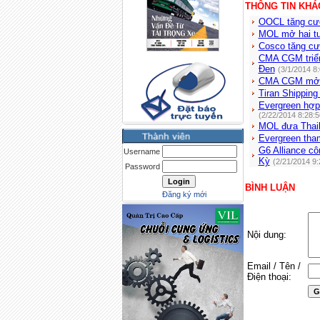
THÔNG TIN KHÁ
OOCL tăng cướ
MOL mở hai tu
Cosco tăng cư
CMA CGM triển
Đen
(3/1/2014 8
CMA CGM mở t
Tiran Shipping
Evergreen hợp
(2/22/2014 8:28:
MOL đưa Thail
Evergreen tha
G6 Alliance c
Username
Kỳ
(2/21/2014 9
Password
BÌNH LUẬN
Đăng ký mới
Nội dung:
Email / Tên /
Điện thoại: