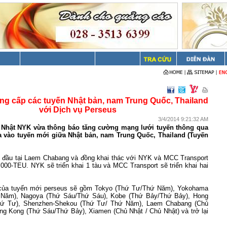
g cấp các tuyến Nhật bản, nam Trung Quốc, Thailand
với Dịch vụ Perseus
3/4/2014 9:21:32 AM
i Nhật NYK vừa thông báo tăng cường mạng lưới tuyến thông qua
ia vào tuyến mới giữa Nhật bản, nam
Trung Quốc
,
Thailand
(Tuyến
 đầu tại Laem Chabang và đồng khai thác với
NYK và MCC Transport
000-TEU. NYK sẽ triển khai 1 tàu và MCC Transport sẽ triển khai hai
của tuyến mới perseus sẽ gồm Tokyo (Thứ Tư/Thứ Năm), Yokohama
Năm), Nagoya (Thứ Sáu/Thứ Sáu), Kobe (Thứ Bảy/Thứ Bảy), Hong
ứ Tư), Shenzhen-Shekou (Thứ Tư/ Thứ Năm), Laem Chabang (Chủ
ng Kong (Thứ Sáu/Thứ Bảy), Xiamen (Chủ Nhật / Chủ Nhật) và trở lại