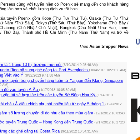
Perseus cùng với tuyến hiện có Poenix sẽ mang đến cho khách hàng
ộng lớn hơn và chất lượng dịch vụ tốt hơn.
của tuyến Poenix gồm Kobe (Thứ Tư/ Thứ Tư), Osaka (Thứ Tư /Thứ
hứ Năm /Thứ Sáu), Tokyo (Thứ Sáu /Thứ Bảy), Yokohama (Thứ Bảy /
Chabang (Chủ Nhật/ Chủ Nhật), Bangkok (Chủ Nhật /Thứ Hai), Laem
/ Thứ Ba), Thành phố Hồ Chí Minh (Thứ Năm/ Thứ Năm) và trở về
Theo
Asian Shipper News
 là 1 trong 10 thị trường mới nổi
(6/10/2014 9:25:46 AM)
uerto Rico bổ sung ghé cảng tại Port Everglades
(10/4/2013 10:29:35 AM)
ng Việt vào Ý
(8/22/2013 9:41:58 AM)
 mở tuyến trung chuyển hàng tuần từ Yangon đến Klang, Singapore
42 AM)
ớn đổ vào tuyến Á-Âu
(1/17/2013 10:05:39 AM)
 vận tải sẽ hợp tác trên các tuyến Bờ Đông Hoa Kỳ
(1/14/2013
ải châu Á điều chỉnh phụ phí nhiên liệu từ ngày 5 tháng 1
(12/6/2012
giảm số lượng chuyến đi do nhu cầu theo mùa giảm
(12/1/2012 10:03:43
ớc tuyến Trung Quốc – Hong Kong đến Trung Quốc
(9/17/2012 10:27:23
ng các ghé cảng tại Costa Rica
(9/11/2012 10:34:31 AM)