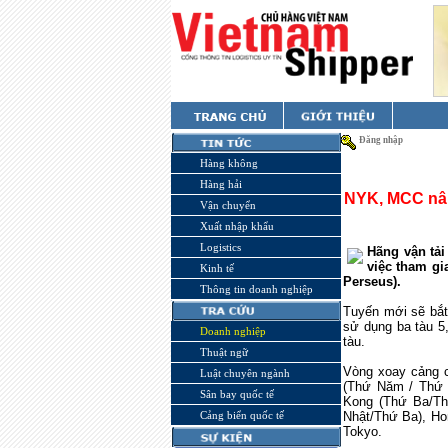
Đăng nhập
Hàng không
Hàng hải
NYK, MCC nân
Vận chuyển
Xuất nhập khẩu
Logistics
Hãng vận tả
việc tham g
Kinh tế
Perseus).
Thông tin doanh nghiệp
Tuyến mới sẽ bắt
sử dụng ba tàu 5,
Doanh nghiệp
tàu.
Thuật ngữ
Vòng xoay cảng 
Luật chuyên ngành
(Thứ Năm / Thứ 
Sân bay quốc tế
Kong (Thứ Ba/Th
Cảng biển quốc tế
Nhật/Thứ Ba), Ho
Tokyo.