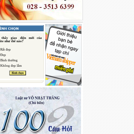
 thấy giao diện mới của
ite như thế nào?
Rất đẹp
Đẹp
Bình thường
Không đẹp lắm