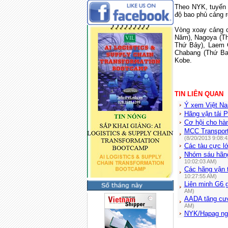
Theo NYK, tuyến 
độ bao phủ cảng r
Vòng xoay cảng 
Năm), Nagoya (T
Thứ Bảy), Laem 
Chabang (Thứ Ba
Kobe.
TIN LIÊN QUAN
Ý xem Việt Nam
Hãng vận tải P
Cơ hội cho hà
MCC Transport
(8/20/2013 9:08:
Các tàu cực l
Nhóm sáu hãng
10:02:03 AM)
Các hãng vận t
10:27:55 AM)
Liên minh G6 
AM)
AADA tăng cư
AM)
NYK/Hapag ngừ