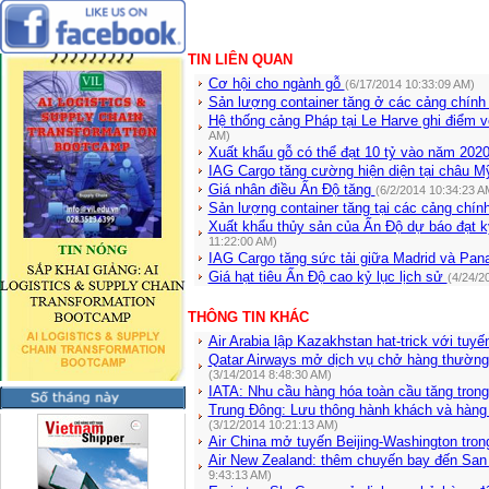
TIN LIÊN QUAN
Cơ hội cho ngành gỗ
(6/17/2014 10:33:09 AM)
Sản lượng container tăng ở các cảng chín
Hệ thống cảng Pháp tại Le Harve ghi điểm 
AM)
Xuất khẩu gỗ có thể đạt 10 tỷ vào năm 202
IAG Cargo tăng cường hiện diện tại châu M
Giá nhân điều Ấn Độ tăng
(6/2/2014 10:34:23 A
Sản lượng container tăng tại các cảng chí
Xuất khẩu thủy sản của Ấn Độ dự báo đạt 
11:22:00 AM)
IAG Cargo tăng sức tải giữa Madrid và Pa
Giá hạt tiêu Ấn Độ cao kỷ lục lịch sử
(4/24/2
THÔNG TIN KHÁC
Air Arabia lập Kazakhstan hat-trick với tuy
Qatar Airways mở dịch vụ chở hàng thường
(3/14/2014 8:48:30 AM)
IATA: Nhu cầu hàng hóa toàn cầu tăng tron
Trung Đông: Lưu thông hành khách và hàng
(3/12/2014 10:21:13 AM)
Air China mở tuyến Beijing-Washington tro
Air New Zealand: thêm chuyến bay đến San
9:43:13 AM)