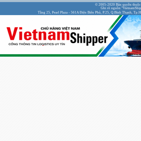
© 2005-2020 Bản quyền thuộc
Ghi rõ nguồn "VietnamShipp
Tầng 25, Pearl Plaza - 561A Điện Biên Phủ, P.25, Q.Bình Thạnh, Tp.