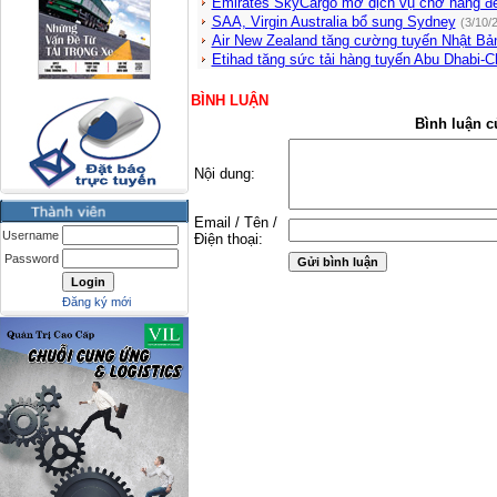
Emirates SkyCargo mở dịch vụ chở hàng đế
SAA, Virgin Australia bổ sung Sydney
(3/10/
Air New Zealand tăng cường tuyến Nhật Bả
Etihad tăng sức tải hàng tuyến Abu Dhabi-
BÌNH LUẬN
Bình luận c
Nội dung:
Email / Tên /
Username
Điện thoại:
Password
Đăng ký mới