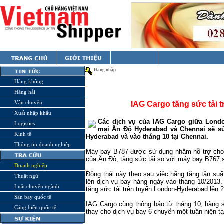
Đăng nhập
Hàng không
Hàng hải
Vận chuyển
IAG Cargo tăng sức tải 
Xuất nhập khẩu
Các dịch vụ của IAG Cargo giữa Lond
Logistics
mại Ấn Độ
Hyderabad
và Chennai sẽ sử
Kinh tế
Hyderabad
và vào tháng 10 tại Chennai.
Thông tin doanh nghiệp
Máy bay B787 được sử dụng nhằm hỗ trợ cho
của Ấn Độ, tăng sức tải so với máy bay B767 
Doanh nghiệp
Động thái này theo sau việc hãng tăng tần su
Thuật ngữ
lên dịch vụ bay hàng ngày vào tháng 10/2013.
Luật chuyên ngành
tăng sức tải trên tuyến London-Hyderabad lên
Sân bay quốc tế
IAG Cargo cũng thông báo từ tháng 10, hãng 
Cảng biển quốc tế
thay cho dịch vụ bay 6 chuyến một tuần hiện tạ