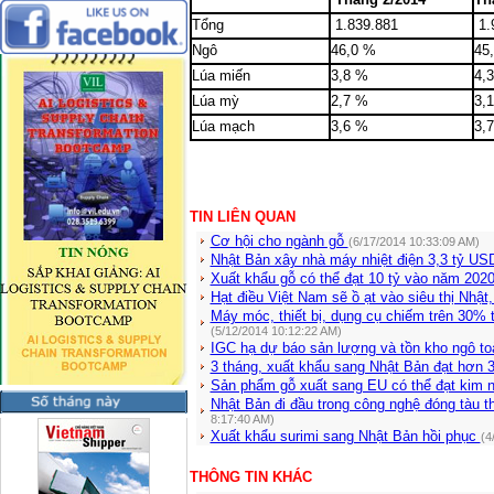
Tổng
 1.839.881
 1
Ngô
46,0 %
45
Lúa miến
3,8 %
4,
Lúa mỳ
2,7 %
3,
Lúa mạch
3,6 %
3,
TIN LIÊN QUAN
Cơ hội cho ngành gỗ
(6/17/2014 10:33:09 AM)
Nhật Bản xây nhà máy nhiệt điện 3,3 tỷ US
Xuất khẩu gỗ có thể đạt 10 tỷ vào năm 202
Hạt điều Việt Nam sẽ ồ ạt vào siêu thị Nhậ
Máy móc, thiết bị, dụng cụ chiếm trên 30%
(5/12/2014 10:12:22 AM)
IGC hạ dự báo sản lượng và tồn kho ngô t
3 tháng, xuất khẩu sang Nhật Bản đạt hơn 
Sản phẩm gỗ xuất sang EU có thể đạt kim 
Nhật Bản đi đầu trong công nghệ đóng tàu t
8:17:40 AM)
Xuất khẩu surimi sang Nhật Bản hồi phục
(4
THÔNG TIN KHÁC