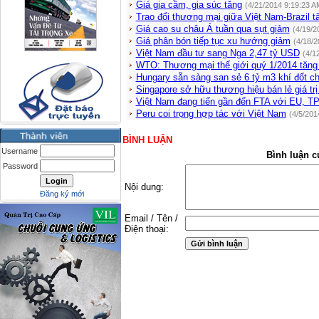
Giá gia cầm, gia súc tăng
(4/21/2014 9:19:23 A
Trao đổi thương mại giữa Việt Nam-Brazil 
Giá cao su châu Á tuần qua sụt giảm
(4/19/2
Giá phân bón tiếp tục xu hướng giảm
(4/18/2
Việt Nam đầu tư sang Nga 2,47 tỷ USD
(4/1
WTO: Thương mại thế giới quý 1/2014 tăn
Hungary sẵn sàng san sẻ 6 tỷ m3 khí đốt c
Singapore sở hữu thương hiệu bán lẻ giá tr
Việt Nam đang tiến gần đến FTA với EU, T
Peru coi trọng hợp tác với Việt Nam
(4/5/201
BÌNH LUẬN
Username
Bình luận c
Password
Nội dung:
Đăng ký mới
Email / Tên /
Điện thoại: