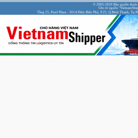
© 2005-2020 Bản quyền thuộc
Ghi rõ nguồn "VietnamShipp
Tầng 25, Pearl Plaza - 561A Điện Biên Phủ, P.25, Q.Bình Thạnh, Tp.