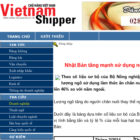
Đăng nhập
Hàng không
Hàng hải
Vận chuyển
Nhật Bản tăng mạnh sử dụng ng
Xuất nhập khẩu
Theo số liệu sơ bộ của Bộ Nông nghiệ
Logistics
lượng ngô sử dụng làm thức ăn chăn nu
Kinh tế
lên 46% so với năm ngoái.
Thông tin doanh nghiệp
Lượng ngô tăng do người chăn nuôi thay thế ng
Doanh nghiệp
Thuật ngữ
Dưới đây là bảng dựa trên số liệu sơ bộ của B
Luật chuyên ngành
vị tính bằng tấn và tỷ lệ % của mỗi loại hạt 
Sân bay quốc tế
Bản:
Cảng biển quốc tế
 Tháng 2/2014
Th