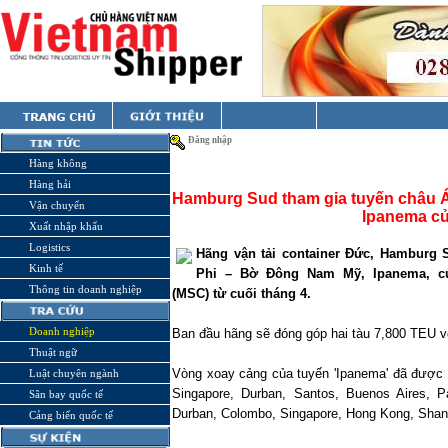
Đăng nhập
Hàng không
Hàng hải
Hamburg Sud tham gia tuyến châu 
Vận chuyển
Ipanema c
Xuất nhập khẩu
Logistics
Hãng vận tải container Đức, Hamburg 
Kinh tế
Phi – Bờ Đông Nam Mỹ, Ipanema, 
Thông tin doanh nghiệp
(MSC) từ cuối tháng 4.
Doanh nghiệp
Ban đầu hãng sẽ đóng góp hai tàu 7,800 TEU vớ
Thuật ngữ
Vòng xoay cảng của tuyến 'Ipanema' đã được 
Luật chuyên ngành
Singapore, Durban, Santos, Buenos Aires, P
Sân bay quốc tế
Durban, Colombo, Singapore, Hong Kong, Shan
Cảng biển quốc tế