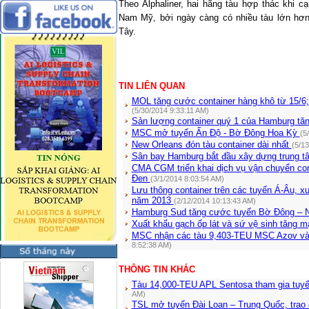
Theo Alphaliner, hai hãng tàu hợp thác khi c
Nam Mỹ, bởi ngày càng có nhiều tàu lớn hơn
Tây.
TIN LIÊN QUAN
MOL tăng cước container hàng khô từ 15/6
(5/30/2014 9:33:11 AM)
Sản lượng container quý 1 của Hamburg t
MSC mở tuyến Ấn Độ - Bờ Đông Hoa Kỳ
(5
New Orleans đón tàu container dài nhất
(5/1
Sân bay Hamburg bắt đầu xây dựng trung 
CMA CGM triển khai dịch vụ vận chuyển con
Đen
(3/1/2014 8:03:54 AM)
Lưu thông container trên các tuyến Á-Âu, 
năm 2013
(2/12/2014 10:13:43 AM)
Hamburg Sud tăng cước tuyến Bờ Đông – 
Xuất khẩu gạch ốp lát và sứ vệ sinh tăng 
MSC nhận các tàu 9,403-TEU MSC Azov v
8:52:38 AM)
THÔNG TIN KHÁC
Tàu 14,000-TEU APL Sentosa tham gia tuy
AM)
TSL mở tuyến Đài Loan – Trung Quốc, trao 