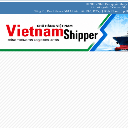
© 2005-2020 Bản quyền thuộc
Ghi rõ nguồn "VietnamShipp
Tầng 25, Pearl Plaza - 561A Điện Biên Phủ, P.25, Q.Bình Thạnh, Tp.