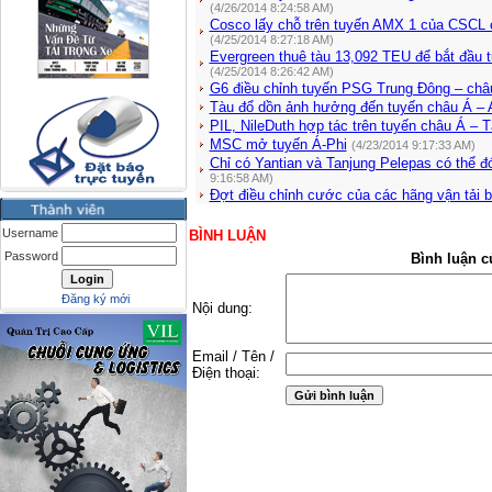
(4/26/2014 8:24:58 AM)
Cosco lấy chỗ trên tuyến AMX 1 của CSCL c
(4/25/2014 8:27:18 AM)
Evergreen thuê tàu 13,092 TEU để bắt đầu 
(4/25/2014 8:26:42 AM)
G6 điều chỉnh tuyến PSG Trung Đông – châ
Tàu đổ dồn ảnh hưởng đến tuyến châu Á – A
PIL, NileDuth hợp tác trên tuyến châu Á – T
MSC mở tuyến Á-Phi
(4/23/2014 9:17:33 AM)
Chỉ có Yantian và Tanjung Pelepas có thể đ
9:16:58 AM)
Đợt điều chỉnh cước của các hãng vận tải b
Username
BÌNH LUẬN
Password
Bình luận c
Đăng ký mới
Nội dung:
Email / Tên /
Điện thoại: