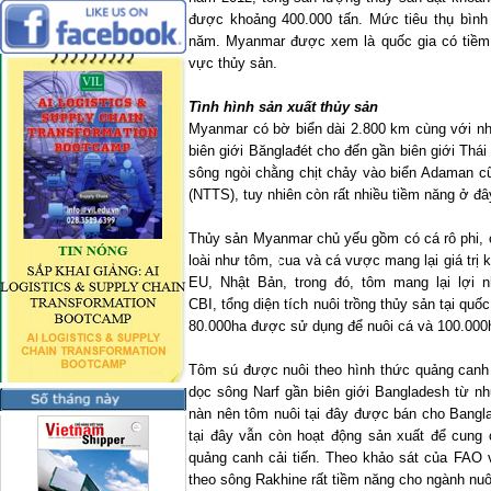
được khoảng 400.000 tấn. Mức tiêu thụ bình
năm.
Myanmar
được xem là quốc gia có tiềm n
vực thủy sản.
Tình hình sản xuất thủy sản
Myanmar
có bờ biển dài 2.800 km cùng với nhi
biên giới Bănglađét cho đến gần biên giới Thá
sông ngòi chằng chịt chảy vào biển Adaman cũ
(NTTS), tuy nhiên còn rất nhiều tiềm năng ở đ
Thủy sản
Myanmar
chủ yếu gồm có cá rô phi, 
loài như tôm, cua và cá vược mang lại giá trị 
EU, Nhật Bản, trong đó, tôm mang lại lợi 
CBI, tổng diện tích nuôi trồng thủy sản tại q
80.000ha được sử dụng để nuôi cá và 100.000h
Tôm sú được nuôi theo hình thức quảng canh 
dọc sông Narf gần biên giới
Bangladesh
từ nh
nàn nên tôm nuôi tại đây được bán cho
Bangl
tại đây vẫn còn hoạt động sản xuất để cung 
quảng canh cải tiến. Theo khảo sát của FAO 
theo sông Rakhine rất tiềm năng cho ngành nuô