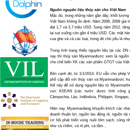
Nguồn nguyên liệu thủy sản cho Việt Nam
Mặc dù, trong những năm gần đây, khối lượng
Việt
Nam
không ổn định. Năm 2008, 2009 giá t
đạt 1,7 và 3,7 triệu USD. Sang năm 2012, tăng 
lại sụt xuống còn gần 4 triệu USD. Các mặt h
cua ghẹ và cá các loại, trong đó chủ yếu là nhu
Trong tình trạng thiếu nguyên liệu tại các D
nay thì thủy sản Myanmarđược xem là nguồn 
cho chế biến XK các sản phẩm GTGT của Việ
Bên cạnh đó, từ 1/1/2014, EU vẫn cho phép V
phổ cập đối với thủy sản và Myanmarđược hư
thế này để sử dụng nguyên liệu từ Myanmarth
vực ASEAN (các nước được tính cộng g
Cămpuchia, Lào, Inđônêxia, Philippin, Xingapo,
Hiện nay, Myanmarđang khuyến khích các nhà 
doanh thuận lợi, nguồn lao động rẻ, nguồn tài
cơ hội phát triển vùng nuôi tôm sạch, cũng nh
như cá chẽm, cá rô phi, cá tầm...