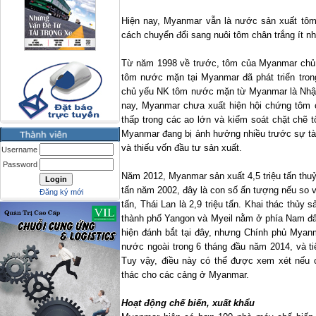
Hiện nay,
Myanmar
vẫn là nước sản xuất tôm
cách chuyển đổi sang nuôi tôm chân trắng ít n
Từ năm 1998 về trước, tôm của Myanmar chủ y
tôm nước mặn tại Myanmar đã phát triển tro
chủ yếu NK tôm nước mặn từ
Myanmar
là Nhậ
nay,
Myanmar
chưa xuất hiện hội chứng tôm 
thấp trong các ao lớn và kiểm soát chặt chẽ 
Myanmar
đang bị ảnh hưởng nhiều trước sự tàn
và thiếu vốn đầu tư sản xuất.
Username
Password
Năm 2012, Myanmar sản xuất 4,5 triệu tấn thuỷ
tấn năm 2002, đây là con số ấn tượng nếu so v
Đăng ký mới
tấn, Thái Lan là 2,9 triệu tấn. Khai thác thủy 
thành phố Yangon và Myeil nằm ở phía
Nam
đấ
hiện đánh bắt tại đây, nhưng Chính phủ Myanm
nước ngoài trong 6 tháng đầu năm 2014, và ti
Tuy vậy, điều này có thể được xem xét nếu 
thác cho các cảng ở
Myanmar
.
Hoạt động chế biến, xuất khẩu