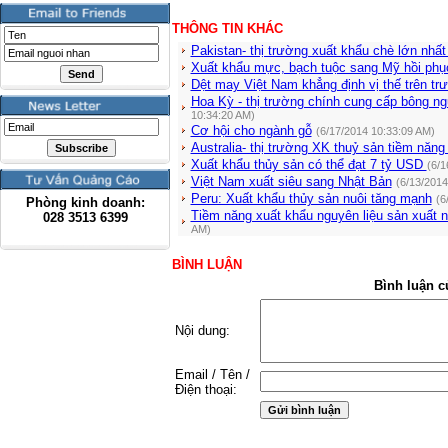
THÔNG TIN KHÁC
Pakistan- thị trường xuất khẩu chè lớn nhấ
Xuất khẩu mực, bạch tuộc sang Mỹ hồi phụ
Dệt may Việt Nam khẳng định vị thế trên tr
Hoa Kỳ - thị trường chính cung cấp bông ng
10:34:20 AM)
Cơ hội cho ngành gỗ
(6/17/2014 10:33:09 AM)
Australia- thị trường XK thuỷ sản tiềm năn
Xuất khẩu thủy sản có thể đạt 7 tỷ USD
(6/1
Việt Nam xuất siêu sang Nhật Bản
(6/13/2014
Peru: Xuất khẩu thủy sản nuôi tăng mạnh
(6
Phòng kinh doanh:
Tiềm năng xuất khẩu nguyên liệu sản xuất 
028
3513 6399
AM)
BÌNH LUẬN
Bình luận c
Nội dung:
Email / Tên /
Điện thoại: