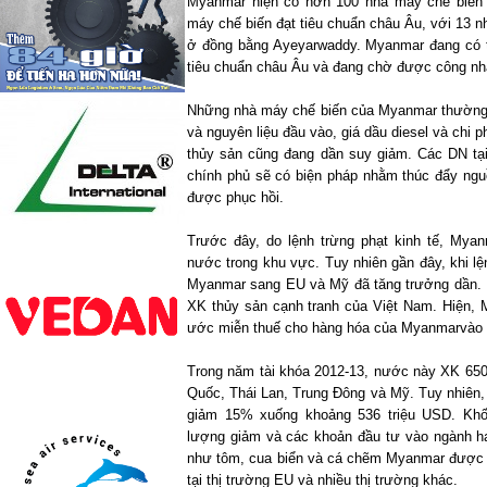
Myanmar hiện có hơn 100 nhà máy chế biến t
máy chế biến đạt tiêu chuẩn châu Âu, với 13
ở đồng bằng Ayeyarwaddy.
Myanmar
đang có 
tiêu chuẩn châu Âu và đang chờ được công n
Những nhà máy chế biến của
Myanmar
thường 
và nguyên liệu đầu vào, giá dầu diesel và chi p
thủy sản cũng đang dần suy giảm. Các DN tạ
chính phủ sẽ có biện pháp nhằm thúc đẩy ngu
được phục hồi.
Trước đây, do lệnh trừng phạt kinh tế,
Myan
nước trong khu vực. Tuy nhiên gần đây, khi 
Myanmar
sang EU và Mỹ đã tăng trưởng dần.
XK thủy sản cạnh tranh của Việt
Nam
.
Hiện
,
ước miễn thuế cho hàng hóa của Myanmarvào 
Trong năm tài khóa 2012-13, nước này XK 650
Quốc, Thái Lan, Trung Đông và Mỹ. Tuy nhiên
giảm 15% xuống khoảng 536 triệu USD. Khố
lượng giảm và các khoản đầu tư vào ngành hạ
như tôm, cua biển và cá chẽm
Myanmar
được đ
tại thị trường EU và nhiều thị trường khác.