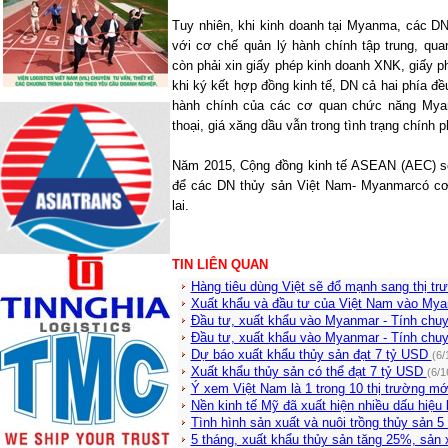
Tuy nhiên, khi kinh doanh tại Myanma, các D
với cơ chế quản lý hành chính tập trung, qu
còn phải xin giấy phép kinh doanh XNK, giấy 
khi ký kết hợp đồng kinh tế, DN cả hai phía đề
hành chính của các cơ quan chức năng Myan
thoại, giá xăng dầu vẫn trong tình trạng chính p
Năm 2015, Cộng đồng kinh tế ASEAN (AEC) sẽ 
để các DN thủy sản Việt Nam- Myanmarcó cơ
lai.
TIN LIÊN QUAN
Hàng tiêu dùng Việt sẽ đổ mạnh sang thị 
Xuất khẩu và đầu tư của Việt Nam vào My
Đầu tư, xuất khẩu vào Myanmar - Tính chu
Đầu tư, xuất khẩu vào Myanmar - Tính chu
Dự báo xuất khẩu thủy sản đạt 7 tỷ USD
(6/
Xuất khẩu thủy sản có thể đạt 7 tỷ USD
(6/1
Ý xem Việt Nam là 1 trong 10 thị trường mớ
Nền kinh tế Mỹ đã xuất hiện nhiều dấu hiệu
Tình hình sản xuất và nuôi trồng thủy sản 
5 tháng, xuất khẩu thủy sản tăng 25%, sản