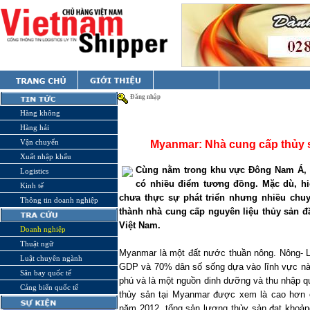
Đăng nhập
Hàng không
Hàng hải
Vận chuyển
Myanmar: Nhà cung cấp thủy s
Xuất nhập khẩu
Cùng nằm trong khu vực Đông Nam Á,
Logistics
có nhiều điểm tương đồng. Mặc dù, h
Kinh tế
chưa thực sự phát triển nhưng nhiều chuy
Thông tin doanh nghiệp
thành nhà cung cấp nguyên liệu thủy sản đầ
Việt Nam.
Doanh nghiệp
Thuật ngữ
Myanmar
là một đất nước thuần nông. Nông- 
Luật chuyên ngành
GDP và 70% dân số sống dựa vào lĩnh vực n
Sân bay quốc tế
phú và là một nguồn dinh dưỡng và thu nhập qu
Cảng biển quốc tế
thủy sản tại
Myanmar
được xem là cao hơn 
năm 2012, tổng sản lượng thủy sản đạt khoảng