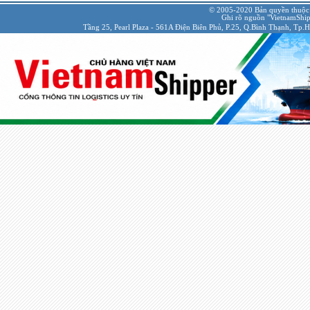
© 2005-2020 Bản quyền thuộc
Ghi rõ nguồn "VietnamShipp
Tầng 25, Pearl Plaza - 561A Điện Biên Phủ, P.25, Q.Bình Thạnh, Tp.