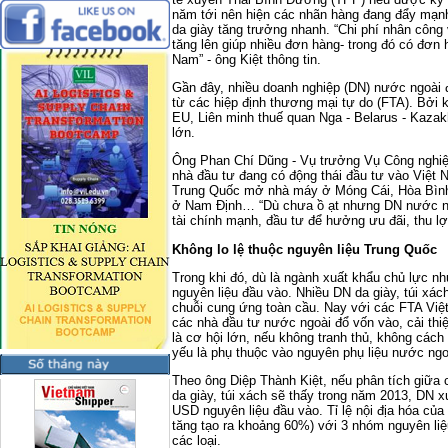
năm tới nên hiện các nhãn hàng đang đẩy mạnh
da giày tăng trưởng nhanh. “Chi phí nhân công
tăng lên giúp nhiều đơn hàng- trong đó có đơn 
Nam” - ông Kiệt thông tin.
Gần đây, nhiều doanh nghiệp (DN) nước ngoài 
từ các hiệp định thương mại tự do (FTA). Bởi
EU, Liên minh thuế quan Nga - Belarus - Kazak
lớn.
Ông Phan Chí Dũng - Vụ trưởng Vụ Công nghiệ
nhà đầu tư đang có động thái đầu tư vào Việt
Trung Quốc mở nhà máy ở Móng Cái, Hòa Bình
ở Nam Định… “Dù chưa ồ ạt nhưng DN nước ngoà
tài chính mạnh, đầu tư để hưởng ưu đãi, thu lợ
Không lo lệ thuộc nguyên liệu Trung Quốc
Trong khi đó, dù là ngành xuất khẩu chủ lực 
nguyên liệu đầu vào. Nhiều DN da giày, túi xá
chuỗi cung ứng toàn cầu. Nay với các FTA Việ
các nhà đầu tư nước ngoài đổ vốn vào, cải thi
là cơ hội lớn, nếu không tranh thủ, không các
yếu là phụ thuộc vào nguyên phụ liệu nước ngo
Theo ông Diệp Thành Kiệt, nếu phân tích giữa 
da giày, túi xách sẽ thấy trong năm 2013, DN x
USD nguyên liệu đầu vào. Tỉ lệ nội địa hóa của 
tăng tạo ra khoảng 60%) với 3 nhóm nguyên liệu
các loại.