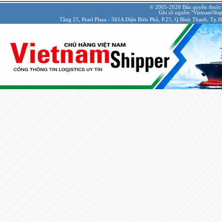
© 2005-2020 Bản quyền thuộc
Ghi rõ nguồn "VietnamShipp
Tầng 25, Pearl Plaza - 561A Điện Biên Phủ, P.25, Q.Bình Thạnh, Tp.