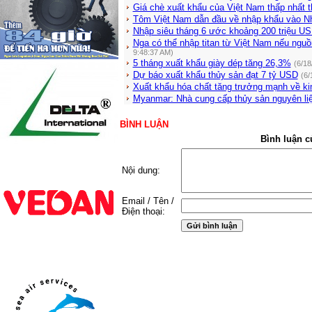
Giá chè xuất khẩu của Việt Nam thấp nhất t
Tôm Việt Nam dẫn đầu về nhập khẩu vào N
Nhập siêu tháng 6 ước khoảng 200 triệu U
Nga có thể nhập titan từ Việt Nam nếu nguồ
9:48:37 AM)
5 tháng xuất khẩu giày dép tăng 26,3%
(6/18
Dự báo xuất khẩu thủy sản đạt 7 tỷ USD
(6/
Xuất khẩu hóa chất tăng trưởng mạnh về k
Myanmar: Nhà cung cấp thủy sản nguyên li
BÌNH LUẬN
Bình luận c
Nội dung:
Email / Tên /
Điện thoại: