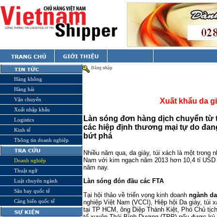
Đăng nhập
Hàng không
Hàng hải
Vận chuyển
Xuất khẩu da g
Xuất nhập khẩu
Làn sóng đơn hàng dịch chuyển từ 
Logistics
các hiệp định thương mại tự do đan
Kinh tế
bứt phá
Thông tin doanh nghiệp
Nhiều năm qua, da giày, túi xách là một trong 
Nam với kim ngạch năm 2013 hơn 10,4 tỉ USD v
Doanh nghiệp
năm nay.
Thuật ngữ
Làn sóng đón đầu các FTA
Luật chuyên ngành
Sân bay quốc tế
Tại hội thảo về triển vọng kinh doanh
ngành da
Cảng biển quốc tế
nghiệp Việt Nam (VCCI), Hiệp hội Da giày, túi 
tại TP HCM, ông Diệp Thành Kiệt, Phó Chủ tịch 
tế xuyên Thái Bình Dương (TPP) nếu được ký k