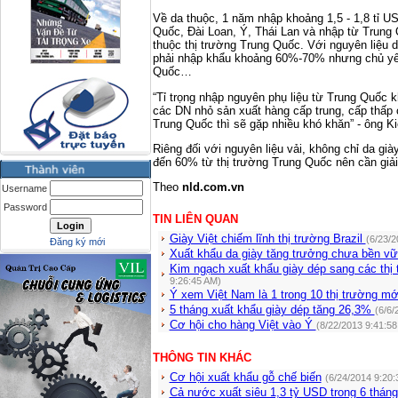
Về da thuộc, 1 năm nhập khoảng 1,5 - 1,8 tỉ US
Quốc, Đài Loan, Ý, Thái Lan và nhập từ Trung
thuộc thị trường Trung Quốc. Với nguyên liệu 
phải nhập khẩu khoảng 60%-70% nhưng chủ yếu
Quốc…
“Tỉ trọng nhập nguyên phụ liệu từ Trung Quốc k
các DN nhỏ sản xuất hàng cấp trung, cấp thấp 
Trung Quốc thì sẽ gặp nhiều khó khăn” - ông Kiệ
Riêng đối với nguyên liệu vải, không chỉ da g
đến 60% từ thị trường Trung Quốc nên cần giải
Theo
nld.com.vn
Username
Password
TIN LIÊN QUAN
Giày Việt chiếm lĩnh thị trường Brazil
(6/23/2
Đăng ký mới
Xuất khẩu da giày tăng trưởng chưa bền v
Kim ngạch xuất khẩu giày dép sang các thị
9:26:45 AM)
Ý xem Việt Nam là 1 trong 10 thị trường mớ
5 tháng xuất khẩu giày dép tăng 26,3%
(6/6/
Cơ hội cho hàng Việt vào Ý
(8/22/2013 9:41:58
THÔNG TIN KHÁC
Cơ hội xuất khẩu gỗ chế biến
(6/24/2014 9:20:
Cả nước xuất siêu 1,3 tỷ USD trong 6 thán