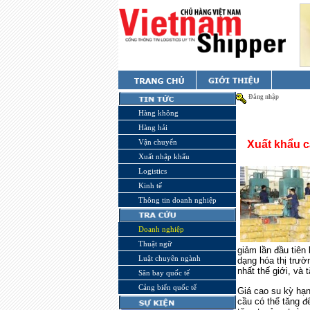
Đăng nhập
Hàng không
Hàng hải
Vận chuyển
Xuất khẩu c
Xuất nhập khẩu
Logistics
Kinh tế
Thông tin doanh nghiệp
Doanh nghiệp
Thuật ngữ
giảm lần đầu tiên
Luật chuyên ngành
dạng hóa thị trườ
nhất thế giới, và 
Sân bay quốc tế
Cảng biển quốc tế
Giá cao su kỳ hạ
cầu có thể tăng đ