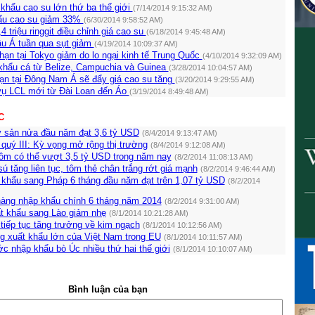
khẩu cao su lớn thứ ba thế giới
(7/14/2014 9:15:32 AM)
khẩu cao su giảm 33%
(6/30/2014 9:58:52 AM)
4 triệu ringgit điều chỉnh giá cao su
(6/18/2014 9:45:48 AM)
âu Á tuần qua sụt giảm
(4/19/2014 10:09:37 AM)
hạn tại Tokyo giảm do lo ngại kinh tế Trung Quốc
(4/10/2014 9:32:09 AM)
hẩu cá từ Belize, Campuchia và Guinea
(3/28/2014 10:04:57 AM)
hạn tại Đông Nam Á sẽ đẩy giá cao su tăng
(3/20/2014 9:29:55 AM)
ụ LCL mới từ Đài Loan đến Áo
(3/19/2014 8:49:48 AM)
C
y sản nửa đầu năm đạt 3,6 tỷ USD
(8/4/2014 9:13:47 AM)
quý III: Kỳ vọng mở rộng thị trường
(8/4/2014 9:12:08 AM)
ôm có thể vượt 3,5 tỷ USD trong năm nay
(8/2/2014 11:08:13 AM)
 tăng liên tục, tôm thẻ chân trắng rớt giá mạnh
(8/2/2014 9:46:44 AM)
 khẩu sang Pháp 6 tháng đầu năm đạt trên 1,07 tỷ USD
(8/2/2014
àng nhập khẩu chính 6 tháng năm 2014
(8/2/2014 9:31:00 AM)
t khẩu sang Lào giảm nhẹ
(8/1/2014 10:21:28 AM)
tiếp tục tăng trưởng về kim ngạch
(8/1/2014 10:12:56 AM)
ng xuất khẩu lớn của Việt Nam trong EU
(8/1/2014 10:11:57 AM)
c nhập khẩu bò Úc nhiều thứ hai thế giới
(8/1/2014 10:10:07 AM)
Bình luận của bạn