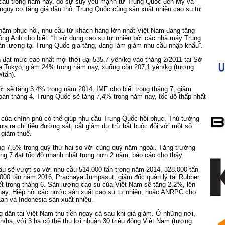
 cầu trong năm nay, do sự suy yếu mạnh từ Trung Quốc đến Mỹ và
 nguy cơ tăng giá dầu thô. Trung Quốc cũng sản xuất nhiều cao su tự
chậm phục hồi, nhu cầu từ khách hàng lớn nhất Việt Nam đang tăng
ông Anh cho biết. “Ít sử dụng cao su tự nhiên bởi các nhà máy Trung
n lượng tại Trung Quốc gia tăng, đang làm giảm nhu cầu nhập khẩu”.
 đạt mức cao nhất mọi thời đại 535,7 yên/kg vào tháng 2/2011 tại Sở
óa Tokyo, giảm 24% trong năm nay, xuống còn 207,1 yên/kg (tương
tấn).
iới sẽ tăng 3,4% trong năm 2014, IMF cho biết trong tháng 7, giảm
án tháng 4. Trung Quốc sẽ tăng 7,4% trong năm nay, tốc độ thấp nhất
ế của chính phủ có thể giúp nhu cầu Trung Quốc hồi phục. Thủ tướng
 ra chi tiêu đường sắt, cắt giảm dự trữ bắt buộc đối với một số
 giảm thuế.
ng 7,5% trong quý thứ hai so với cùng quý năm ngoái. Tăng trưởng
áng 7 đạt tốc độ nhanh nhất trong hơn 2 năm, báo cáo cho thấy.
u sẽ vượt so với nhu cầu 514.000 tấn trong năm 2014, 328.000 tấn
000 tấn năm 2016, Prachaya Jumpasut, giám đốc quản lý tại Rubber
t trong tháng 6. Sản lượng cao su của Việt Nam sẽ tăng 2,2%, lên
nay, Hiệp hội các nước sản xuất cao su tự nhiên, hoặc ANRPC cho
Lan và Indonesia sản xuất nhiều.
dân tại Việt Nam thu tiền ngay cả sau khi giá giảm. Ở những nơi,
ấn/ha, với 3 ha có thể thu lợi nhuận 30 triệu đồng Việt Nam (tương