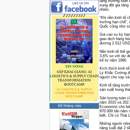
tăng trưởng toàn
xung đột gia tăng
nhiên.
“Khi nền kinh tế 
trưởng hạn chế”, 
Quốc cũng như sả
Giá cao su kỳ hạn
giao dịch hàng h
đương 2.012 USD/
Nền kinh tế thế g
3,6% so với dự đo
kể từ năm 1990.
Kích thích kinh t
Lý Khắc Cường đưa
người cho vay và
Kinh tế tăng trưở
sản xuất trong th
Sản lượng toàn cầ
năm 2015 và 202.
Economist cho biế
970.000 tấn năm 
biết. Chỉ có Thái 
Những người nông 
năng suất đạt 2 t