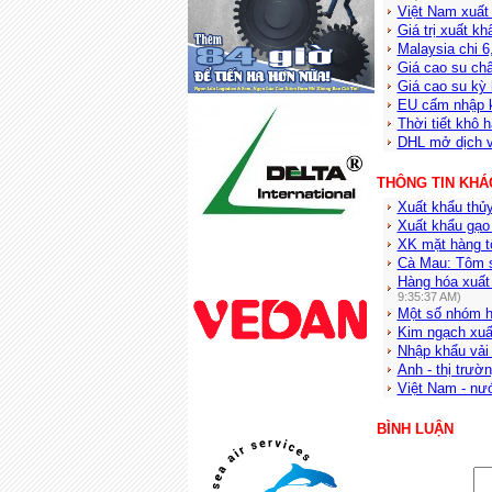
Việt Nam xuất 
Giá trị xuất 
Malaysia chi 6,
Giá cao su ch
Giá cao su kỳ 
EU cấm nhập k
Thời tiết khô 
DHL mở dịch v
THÔNG TIN KHÁ
Xuất khẩu thủ
Xuất khẩu gạo 
XK mặt hàng t
Cà Mau: Tôm sú
Hàng hóa xuất
9:35:37 AM)
Một số nhóm h
Kim ngạch xuấ
Nhập khẩu vải 
Anh - thị trườ
Việt Nam - nướ
BÌNH LUẬN