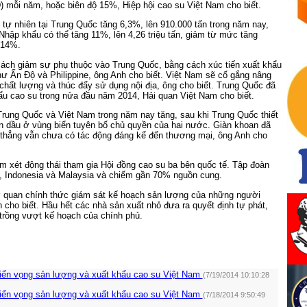
 mỗi năm, hoặc biên độ 15%, Hiệp hội cao su Việt Nam cho biết.
tự nhiên tại Trung Quốc tăng 6,3%, lên 910.000 tấn trong năm nay,
hập khẩu có thể tăng 11%, lên 4,26 triệu tấn, giảm từ mức tăng
 14%.
cách giảm sự phụ thuộc vào Trung Quốc, bằng cách xúc tiến xuất khẩu
ư Ấn Độ và Philippine, ông Anh cho biết. Việt Nam sẽ cố gắng nâng
chất lượng và thúc đẩy sử dụng nội địa, ông cho biết. Trung Quốc đã
u cao su trong nửa đầu năm 2014, Hải quan Việt Nam cho biết.
rung Quốc và Việt Nam trong năm nay tăng, sau khi Trung Quốc thiết
n dầu ở vùng biển tuyên bố chủ quyền của hai nước. Giàn khoan đã
 thẳng vẫn chưa có tác động đáng kể đến thương mại, ông Anh cho
 xét động thái tham gia Hội đồng cao su ba bên quốc tế. Tập đoàn
, Indonesia và Malaysia và chiếm gần 70% nguồn cung.
ơ quan chính thức giám sát kế hoạch sản lượng của những người
 cho biết. Hầu hết các nhà sản xuất nhỏ đưa ra quyết định tự phát,
 trồng vượt kế hoạch của chính phủ.
riển vọng sản lượng và xuất khẩu cao su Việt Nam
(7/19/2014 10:10:28
riển vọng sản lượng và xuất khẩu cao su Việt Nam
(7/18/2014 9:50:49