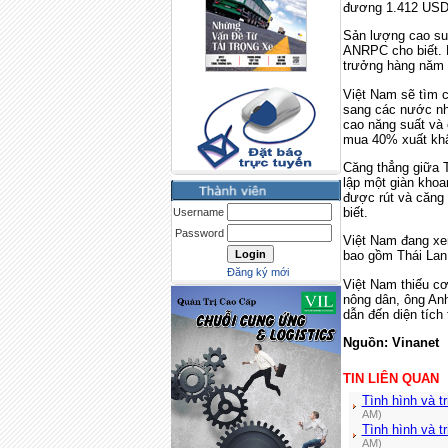
đương 1.412 USD)
Sản lượng cao su 
ANRPC cho biết. N
trưởng hàng năm
Việt Nam sẽ tìm 
sang các nước nh
cao năng suất và 
mua 40% xuất khẩ
Căng thẳng giữa T
lập một giàn khoa
được rút và căng
biết.
Username
Password
Việt Nam đang xem
bao gồm Thái Lan
Đăng ký mới
Việt Nam thiếu c
nông dân, ông Anh
dẫn đến diện tích
Nguồn: Vinanet
TIN LIÊN QUAN
Tình hình và t
AM)
Tình hình và t
AM)