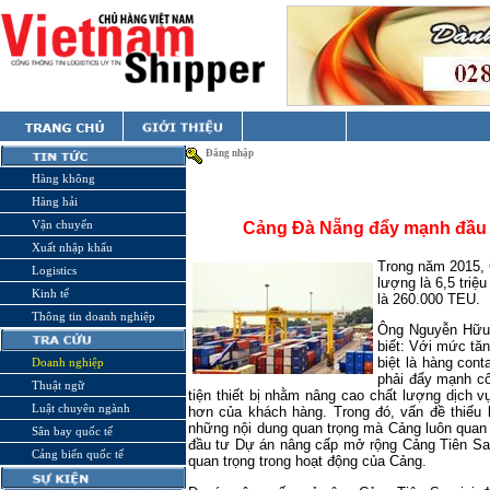
Đăng nhập
Hàng không
Hàng hải
Vận chuyển
Cảng Đà Nẵng đẩy mạnh đầu t
Xuất nhập khẩu
Trong năm 2015,
Logistics
lượng là 6,5 triệ
Kinh tế
là 260.000 TEU.
Thông tin doanh nghiệp
Ông Nguyễn Hữu 
biết: Với mức tă
biệt là hàng cont
Doanh nghiệp
phải đẩy mạnh c
Thuật ngữ
tiện thiết bị nhằm nâng cao chất lượng dịch
Luật chuyên ngành
hơn của khách hàng. Trong đó, vấn đề thiếu 
những nội dung quan trọng mà Cảng luôn quan 
Sân bay quốc tế
đầu tư Dự án nâng cấp mở rộng Cảng Tiên Sa 
Cảng biển quốc tế
quan trọng trong hoạt động của Cảng.