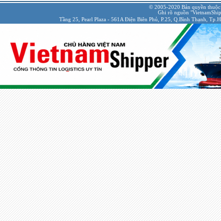
© 2005-2020 Bản quyền thuộc
Ghi rõ nguồn "VietnamShipp
Tầng 25, Pearl Plaza - 561A Điện Biên Phủ, P.25, Q.Bình Thạnh, Tp.