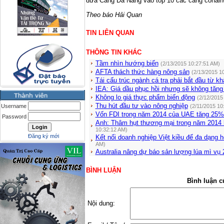
đưa Cảng Đà Nẵng vào top 10 các cảng conain
Theo báo Hải Quan
TIN LIÊN QUAN
THÔNG TIN KHÁC
Tầm nhìn hướng biển
(2/13/2015 10:27:51 AM)
AFTA thách thức hàng nông sản
(2/13/2015 1
Tái cấu trúc ngành cá tra phải bắt đầu từ k
IEA: Giá dầu phục hồi nhưng sẽ không tăng 
Không lo giá thực phẩm biến động
(2/12/2015
Thu hút đầu tư vào nông nghiệp
Username
(2/11/2015 10
Vốn FDI trong năm 2014 của UAE tăng 25%
Password
Anh: Thâm hụt thương mại trong năm 2014 
10:32:12 AM)
Đăng ký mới
Kết nối doanh nghiệp Việt kiều để đa dạng h
AM)
Australia nâng dự báo sản lượng lúa mì vụ 
BÌNH LUẬN
Bình luận c
Nội dung: