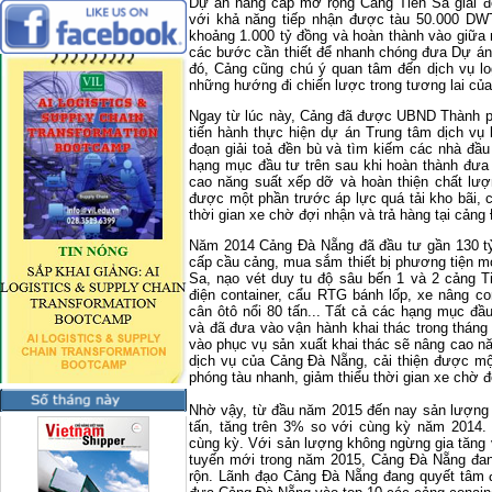
Dự án nâng cấp mở rộng Cảng Tiên Sa giai đ
với khả năng tiếp nhận được tàu 50.000 DW
khoảng 1.000 tỷ đồng và hoàn thành vào giữa
các bước cần thiết để nhanh chóng đưa Dự án
đó, Cảng cũng chú ý quan tâm đến dịch vụ log
những hướng đi chiến lược trong tương lai củ
Ngay từ lúc này, Cảng đã được UBND Thành ph
tiến hành thực hiện dự án Trung tâm dịch vụ l
đoạn giải toả đền bù và tìm kiếm các nhà đầ
hạng mục đầu tư trên sau khi hoàn thành đưa
cao năng suất xếp dỡ và hoàn thiện chất lượ
được một phần trước áp lực quá tải kho bãi, c
thời gian xe chờ đợi nhận và trả hàng tại cảng
Năm 2014 Cảng Đà Nẵng đã đầu tư gần 130 tỷ
cấp cầu cảng, mua sắm thiết bị phương tiện m
Sa, nạo vét duy tu độ sâu bến 1 và 2 cảng T
điện container, cẩu RTG bánh lốp, xe nâng co
cân ôtô nổi 80 tấn... Tất cả các hạng mục đầ
và đã đưa vào vận hành khai thác trong thán
vào phục vụ sản xuất khai thác sẽ nâng cao n
dịch vụ của Cảng Đà Nẵng, cải thiện được một
phóng tàu nhanh, giảm thiểu thời gian xe chờ 
Nhờ vậy, từ đầu năm 2015 đến nay sản lượng h
tấn, tăng trên 3% so với cùng kỳ năm 2014.
cùng kỳ. Với sản lượng không ngừng gia tăng 
tuyến mới trong năm 2015, Cảng Đà Nẵng đa
rộn. Lãnh đạo Cảng Đà Nẵng đang quyết tâm đạ