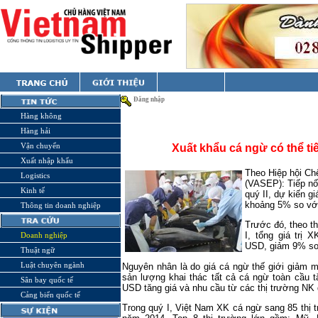
Đăng nhập
Hàng không
Hàng hải
Vận chuyển
Xuất khẩu cá ngừ có thể tiế
Xuất nhập khẩu
Theo Hiệp hội Ch
Logistics
(VASEP): Tiếp nố
Kinh tế
quý II, dự kiến gi
khoảng 5% so với
Thông tin doanh nghiệp
Trước đó, theo t
I, tổng giá trị 
Doanh nghiệp
USD, giảm 9% so
Thuật ngữ
Luật chuyên ngành
Nguyên nhân là do giá cá ngừ thế giới giảm 
sản lượng khai thác tất cả cá ngừ toàn cầu 
Sân bay quốc tế
USD tăng giá và nhu cầu từ các thị trường NK
Cảng biển quốc tế
Trong quý I, Việt Nam XK cá ngừ sang 85 thị t