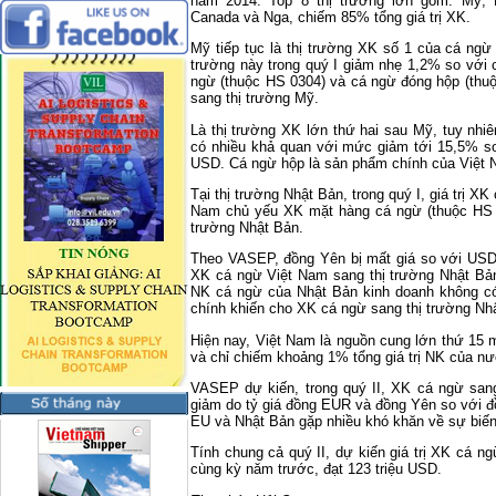
năm 2014. Top 8 thị trường lớn gồm: Mỹ, 
Canada và Nga, chiếm 85% tổng giá trị XK.
Mỹ tiếp tục là thị trường XK số 1 của cá ngừ 
trường này trong quý I giảm nhẹ 1,2% so với 
ngừ (thuộc HS 0304) và cá ngừ đóng hộp (thuộc
sang thị trường Mỹ.
Là thị trường XK lớn thứ hai sau Mỹ, tuy nhi
có nhiều khả quan với mức giảm tới 15,5% so
USD. Cá ngừ hộp là sản phẩm chính của Việt
Tại thị trường Nhật Bản, trong quý I, giá trị X
Nam chủ yếu XK mặt hàng cá ngừ (thuộc HS 0
trường Nhật Bản.
Theo VASEP, đồng Yên bị mất giá so với USD
XK cá ngừ Việt Nam sang thị trường Nhật Bản
NK cá ngừ của Nhật Bản kinh doanh không có 
chính khiến cho XK cá ngừ sang thị trường Nh
Hiện nay, Việt Nam là nguồn cung lớn thứ 15 
và chỉ chiếm khoảng 1% tổng giá trị NK của n
VASEP dự kiến, trong quý II, XK cá ngừ sang
giảm do tỷ giá đồng EUR và đồng Yên so với đ
EU và Nhật Bản gặp nhiều khó khăn về sự biến 
Tính chung cả quý II, dự kiến giá trị XK cá n
cùng kỳ năm trước, đạt 123 triệu USD.