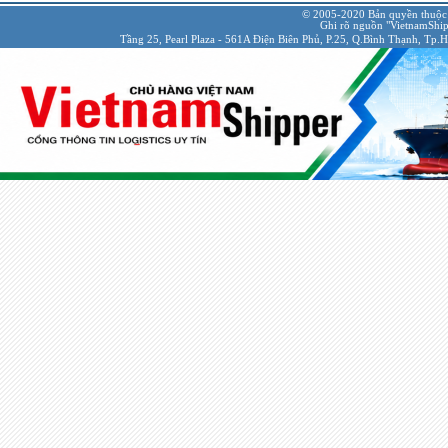
© 2005-2020 Bản quyền thuộc
Ghi rõ nguồn "VietnamShipp
Tầng 25, Pearl Plaza - 561A Điện Biên Phủ, P.25, Q.Bình Thạnh, Tp.