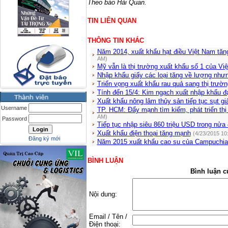
Theo báo Hải Quan.
TIN LIÊN QUAN
THÔNG TIN KHÁC
Năm 2014, xuất khẩu hạt điều Việt Nam tăng
AM)
Mỹ vẫn là thị trường xuất khẩu số 1 của Vi
Nhập khẩu giấy các loại tăng về lượng như
Triển vọng xuất khẩu rau quả sang thị trườ
Tính đến 15/4: Kim ngạch xuất nhập khẩu đ
Xuất khẩu nông lâm thủy sản tiếp tục sụt g
Username
TP. HCM: Đẩy mạnh tìm kiếm, phát triển thị
AM)
Password
Tiếp tục nhập siêu 860 triệu USD trong nửa
Xuất khẩu điện thoại tăng mạnh
(4/23/2015 10
Đăng ký mới
Năm 2015 xuất khẩu cao su của Campuchia
BÌNH LUẬN
Bình luận c
Nội dung:
Email / Tên /
Điện thoại: