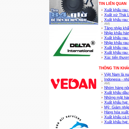
TIN LIÊN QUAN
Xuất khẩu rau
Xuất xứ Thái 
Xuất khẩu rau 
AM)
Tăng nhập khẩu
Nhập khẩu hàng
Xuất khẩu rau
Nhập khẩu rau
Xuất khẩu rau
Xuất khẩu rau
Xúc tiến thươn
THÔNG TIN KHÁ
Việt Nam là nư
Indonesia - nh
AM)
Nhóm hàng nôn
Xuất khẩu dầu 
Những mặt hàn
Xuất khẩu hạt 
Mỹ: Giảm nhập
Hàng hóa xuất
Xuất khẩu cá 
Xuất khẩu hạt 