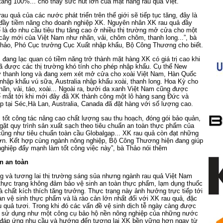
ăng 100%... cho thấy sức hút lớn của mặt hàng rau quả Việt.
rau quả của các nước phát triển trên thế giới sẽ tiếp tục tăng, đây là
 đầy tiềm năng cho doanh nghiệp XK. Nguyên nhân XK rau quả đầy
 là do nhu cầu tiêu thụ tăng cao ở nhiều thị trường mở cửa cho một
i cây mới của Việt Nam như nhãn, vải, chôm chôm, thanh long...”, bà
ảo, Phó Cục trưởng Cục Xuất nhập khẩu, Bộ Công Thương cho biết.
đang lạc quan có tiềm năng trở thành mặt hàng XK có giá trị cao khi
ã được các thị trường khó tính cho phép nhập khẩu. Cụ thể New
ý thanh long và đang xem xét mở cửa cho xoài Việt Nam, Hàn Quốc
 nhập khẩu vú sữa, Australia nhập khẩu xoài, thanh long. Hoa Kỳ cho
ãn, vải, táo, xoài... Ngoài ra, bưởi da xanh Việt Nam cũng được
ể mắt tới khi mới đây đã XK thành công một lô hàng sang Đức và
p tại Séc,Hà Lan, Australia, Canada đã đặt hàng với số lượng cao.
 tốt công tác nâng cao chất lượng sau thu hoạch, đóng gói bảo quản,
gặt quy trình sản xuất sạch theo tiêu chuẩn an toàn thực phẩm của
ũng như tiêu chuẩn toàn cầu Globalgap... XK rau quả còn đạt những
 hơn. Kết hợp cùng ngành nông nghiệp, Bộ Công Thương hiện đang giúp
ghiệp đẩy mạnh làm tốt công việc này”, bà Thảo nói thêm
n an toàn
g và tương lai thị trường sáng sủa nhưng ngành rau quả Việt Nam
thực trạng không đảm bảo vệ sinh an toàn thực phẩm, lạm dụng thuốc
à chất kích thích tăng trưởng. Thực trạng này ảnh hưởng trực tiếp tới
àn vệ sinh thực phẩm và là rào cản lớn nhất đối với XK rau quả, đặc
au quả tươi. Trong khi đó các vấn đề vệ sinh dịch tễ ngày càng được
c sử dụng như một công cụ bảo hộ nền nông nghiệp của những nước
đáp ứng nhu cầu và hướng đến tương lai XK bền vững hơn ngay từ