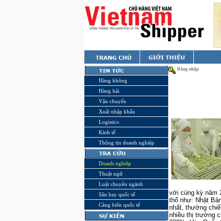
Đăng nhập
Hàng không
Hàng hải
Vận chuyển
Xuất nhập khẩu
Logistics
Kinh tế
Thông tin doanh nghiệp
Doanh nghiệp
Thuật ngữ
Luật chuyên ngành
với cùng kỳ năm 
Sân bay quốc tế
thổ như: Nhật Bản
Cảng biển quốc tế
nhất, thường chiế
nhiều thị trường