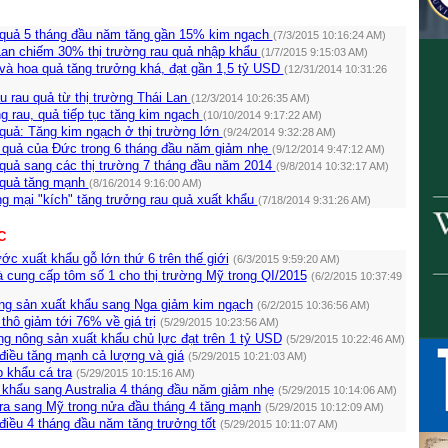
 quả 5 tháng đầu năm tăng gần 15% kim ngạch
(7/3/2015 10:16:24 AM)
Lan chiếm 30% thị trường rau quả nhập khẩu
(1/7/2015 9:15:03 AM)
và hoa quả tăng trưởng khá, đạt gần 1,5 tỷ USD
(12/31/2014 10:31:26
 rau quả từ thị trường Thái Lan
(12/3/2014 10:26:35 AM)
 rau, quả tiếp tục tăng kim ngạch
(10/10/2014 9:17:22 AM)
 quả: Tăng kim ngạch ở thị trường lớn
(9/24/2014 9:32:28 AM)
 quả của Đức trong 6 tháng đầu năm giảm nhẹ
(9/12/2014 9:47:12 AM)
 quả sang các thị trường 7 tháng đầu năm 2014
(9/8/2014 10:32:17 AM)
 quả tăng mạnh
(8/16/2014 9:16:00 AM)
g mại "kích" tăng trưởng rau quả xuất khẩu
(7/18/2014 9:31:26 AM)
C
ớc xuất khẩu gỗ lớn thứ 6 trên thế giới
(6/3/2015 9:59:20 AM)
à cung cấp tôm số 1 cho thị trường Mỹ trong QI/2015
(6/2/2015 10:37:49
g sản xuất khẩu sang Nga giảm kim ngạch
(6/2/2015 10:36:56 AM)
thô giảm tới 76% về giá trị
(5/29/2015 10:23:56 AM)
g nông sản xuất khẩu chủ lực đạt trên 1 tỷ USD
(5/29/2015 10:22:46 AM)
điều tăng mạnh cả lượng và giá
(5/29/2015 10:21:03 AM)
 khẩu cá tra
(5/29/2015 10:15:16 AM)
 khẩu sang Australia 4 tháng đầu năm giảm nhẹ
(5/29/2015 10:14:06 AM)
tra sang Mỹ trong nửa đầu tháng 4 tăng mạnh
(5/29/2015 10:12:09 AM)
điều 4 tháng đầu năm tăng trưởng tốt
(5/29/2015 10:11:07 AM)