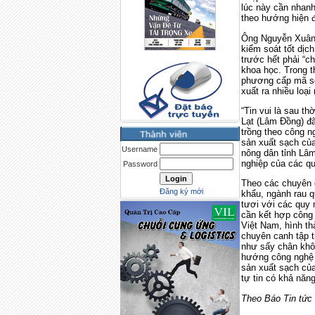
lúc này cần nhanh
theo hướng hiện đ
Ông Nguyễn Xuân 
kiểm soát tốt dịc
trước hết phải “c
khoa học. Trong t
phương cấp mã số
xuất ra nhiều loạ
“Tin vui là sau t
Lạt (Lâm Đồng) đã
trồng theo công n
sản xuất sạch của
Username
nông dân tỉnh Lâm
nghiệp của các qu
Password
Theo các chuyên g
Đăng ký mới
khẩu, ngành rau 
tươi với các quy 
cần kết hợp công n
Việt Nam, hình th
chuyên canh tập t
như sấy chân khôn
hướng công nghệ t
sản xuất sạch củ
tự tin có khả năn
Theo Báo Tin tức