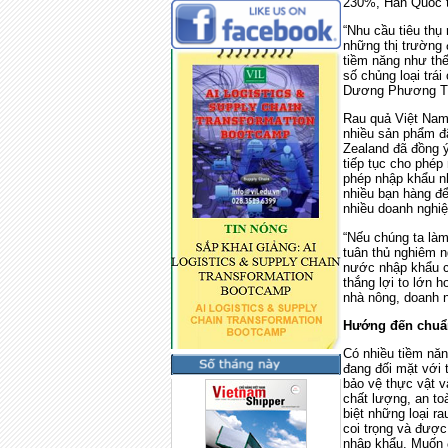
230%, Hàn Quốc t
“Nhu cầu tiêu thụ 
những thị trường
tiềm năng như thế
số chủng loại trá
Dương Phương Th
Rau quả Việt Nam 
nhiều sản phẩm đ
Zealand đã đồng 
tiếp tục cho phép
phép nhập khẩu nh
nhiều bạn hàng đ
nhiều doanh nghiệ
“Nếu chúng ta làm
tuân thủ nghiêm n
nước nhập khẩu c
thắng lợi to lớn
nhà nông, doanh n
Hướng đến chuẩ
Có nhiều tiềm năn
đang đối mặt với 
bảo vệ thực vật v
chất lượng, an to
biệt những loại r
coi trọng và đượ
nhập khẩu. Muốn 