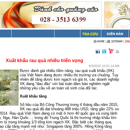
Xuất khẩu rau quả nhiều triển vọng
6/3/2015 10:01:14 AM
Được đánh giá nhiều tiềm năng, rau quả xuất khẩu (XK)
của Việt Nam đang được nhiều thị trường ưa chuộng. Tuy
nhiên để tăng được kim ngạch và giá trị, các doanh nghiệp
XK đang “đau đầu” với bài toán đảm bảo nghiêm ngặt
những yêu cầu về an toàn vệ sinh của đối tác.
Xuất khẩu tăng
Số liệu của Bộ Công Thương trong 4 tháng đầu năm 2015,
XK rau quả đã đạt khoảng 488 triệu USD, tăng gần 22% so
2014. Rau quả Việt Nam đang có mặt ở hơn 40 quốc gia và vùng lãnh
, Nga, Hàn Quốc...; trong đó Trung Quốc là thị trường nhập khẩu lớn
m tỷ trọng khoảng 1/3 tổng kim ngạch XK. Đặc biệt các tháng qua,
 cao cấp tăng mạnh mẽ như: Singapore tăng 300%, Hồng Kông tăng