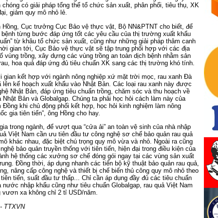
 chóng có giải pháp tổng thể tổ chức sản xuất, phân phối, tiêu thụ, XK
ại, giảm quy mô nhỏ lẻ.
Hồng, Cục trưởng Cục Bảo vệ thực vật, Bộ NN&PTNT cho biết, để
h bệnh từng bước đáp ứng tốt các yêu cầu của thị trường xuất khẩu
huẩn” từ khâu tổ chức sản xuất, cũng như những giải pháp thâm canh
hời gian tới, Cục Bảo vệ thực vật sẽ tập trung phối hợp với các địa
 vùng trồng, xây dựng các vùng trồng an toàn dịch bệnh nhằm sản
i rau, hoa quả đáp ứng đủ tiêu chuẩn XK sang các thị trường khó tính.
hời gian kết hợp với ngành nông nghiệp xứ mặt trời mọc, rau xanh Đà
 lên kế hoạch xuất khẩu vào Nhật Bản. Các loại rau xanh này được
ghệ Nhật Bản, đáp ứng tiêu chuẩn trồng, chăm sóc và thu hoạch về
 Nhật Bản và Globalgap. Chúng ta phải học hỏi cách làm này của
 Đồng khi chủ động phối kết hợp, học hỏi kinh nghiệm làm nông
ốc gia tiên tiến”, ông Hồng cho hay.
ia trong ngành, để vượt qua “cửa ải” an toàn vệ sinh của nhà nhập
quả Việt Nam cần ưu tiên đầu tư công nghệ sơ chế bảo quản rau quả
mô khác nhau, đặc biệt chú trọng quy mô vừa và nhỏ. Ngoài ra cũng
ghệ bảo quản truyền thống với tiên tiến, hiện đại trong điều kiện của
ành hệ thống các xưởng sơ chế đóng gói ngay tại các vùng sản xuất
rung. Đồng thời, áp dụng nhanh các tiến bộ kỹ thuật bảo quản rau quả,
g, nâng cấp công nghệ và thiết bị chế biến thủ công quy mô nhỏ theo
iên tiến, suất đầu tư thấp... Chỉ cần áp dụng đầy đủ các tiêu chuẩn
a nước nhập khẩu cũng như tiêu chuẩn Globalgap, rau quả Việt Nam
g vươn xa không chỉ 2 tỉ USD/năm.
 - TTXVN