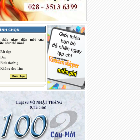
 thấy giao diện mới của
ite như thế nào?
Rất đẹp
Đẹp
Bình thường
Không đẹp lắm