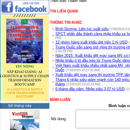
Theo Báo Thanh Niên
TIN LIÊN QUAN
THÔNG TIN KHÁC
Bình Dương: Liên tục xuất siêu
(7/20/2015 6:
SPCT phấn đấu thành cảng nhập khẩu xe hơ
PM)
12 nhóm hàng xuất khẩu đạt trên 1 tỷ USD
(
Trung Quốc sẵn sàng mở rộng thị trường n
2:44:38 PM)
Năm 2015: Xuất khẩu dệt may sang Mỹ có t
Nhập khẩu ô tô đầu kéo từ Trung Quốc tăn
Việt Nam xuất khẩu nhiều nhất sang Mỹ, n
Quốc
(7/18/2015 10:27:01 AM)
Xuất khẩu dệt may sang thị trường TPP tă
Tháng 6 nhập siêu giảm mạnh còn 140 triệu
tháng
(7/18/2015 10:20:33 AM)
6 tháng đầu năm: Nhập siêu 3,07 tỷ USD
(7/
BÌNH LUẬN
Bình luận c
Nội dung: