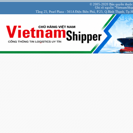
© 2005-2020 Bản quyền thuộc
Ghi rõ nguồn "VietnamShipp
Tầng 25, Pearl Plaza - 561A Điện Biên Phủ, P.25, Q.Bình Thạnh, Tp.