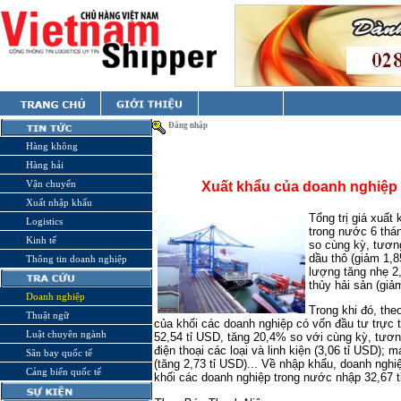
Đăng nhập
Hàng không
Hàng hải
Vận chuyển
Xuất khẩu của doanh nghiệp 
Xuất nhập khẩu
Tổng trị giá xuất
Logistics
trong nước 6 thá
Kinh tế
so cùng kỳ, tươn
dầu thô (giảm 1,8
Thông tin doanh nghiệp
lượng tăng nhẹ 2
thủy hải sản (giả
Doanh nghiệp
Trong khi đó, the
Thuật ngữ
của khối các doanh nghiệp có vốn đầu tư trực t
Luật chuyên ngành
52,54 tỉ USD, tăng 20,4% so với cùng kỳ, tư
điện thoại các loại và linh kiện (3,06 tỉ USD); 
Sân bay quốc tế
(tăng 2,73 tỉ USD)... Về nhập khẩu, doanh nghi
Cảng biển quốc tế
khối các doanh nghiệp trong nước nhập 32,67