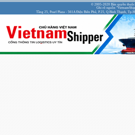
© 2005-2020 Bản quyền thuộc
Ghi rõ nguồn "VietnamShipp
Tầng 25, Pearl Plaza - 561A Điện Biên Phủ, P.25, Q.Bình Thạnh, Tp.