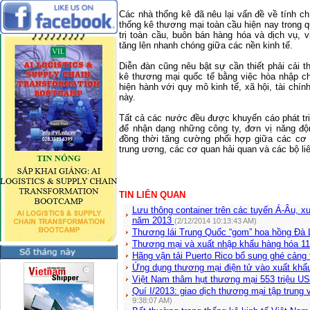
Các nhà thống kê đã nêu lại vấn đề về tính c
thống kê thương mại toàn cầu hiện nay trong q
trị toàn cầu, buôn bán hàng hóa và dịch vụ, 
tăng lên nhanh chóng giữa các nền kinh tế.
Diễn đàn cũng nêu bật sự cần thiết phải cải 
kê thương mại quốc tế bằng việc hòa nhập c
hiện hành với quy mô kinh tế, xã hội, tài chí
này.
Tất cả các nước đều được khuyến cáo phát tr
để nhận dạng những công ty, đơn vị năng độ
đồng thời tăng cường phối hợp giữa các cơ 
trung ương, các cơ quan hải quan và các bộ li
TIN LIÊN QUAN
Lưu thông container trên các tuyến Á-Âu, 
năm 2013
(2/12/2014 10:13:43 AM)
Thương lái Trung Quốc “gom” hoa hồng Đà 
Thương mại và xuất nhập khẩu hàng hóa 1
Hãng vận tải Puerto Rico bổ sung ghé cảng 
Ứng dụng thương mại điện tử vào xuất kh
Việt Nam thâm hụt thương mại 553 triệu U
Quí I/2013: giao dịch thương mại tập trung
9:38:07 AM)