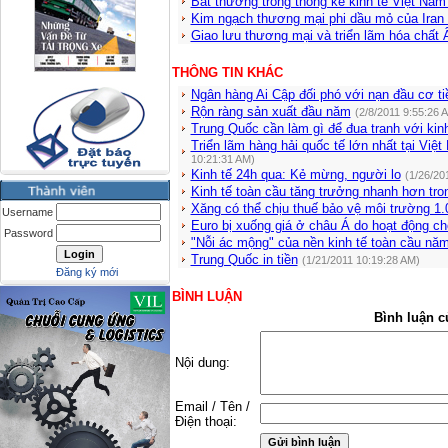
Bất thường trong thống kê kinh tế Việt Na
Kim ngạch thương mại phi dầu mỏ của Iran
Giao lưu thương mại và triển lãm hóa chất
THÔNG TIN KHÁC
Ngân hàng Ai Cập đối phó với nạn đầu cơ ti
Rộn ràng sản xuất đầu năm
(2/8/2011 9:55:26 
Trung Quốc cần làm gì để đua tranh với kin
Triển lãm hàng hải quốc tế lớn nhất tại Việ
10:21:31 AM)
Kinh tế 24h qua: Kẻ mừng, người lo
(1/26/20
Kinh tế toàn cầu tăng trưởng nhanh hơn tro
Xăng có thể chịu thuế bảo vệ môi trường 1.0
Username
Euro bị xuống giá ở châu Á do hoạt động chố
Password
"Nỗi ác mộng" của nền kinh tế toàn cầu nă
Trung Quốc in tiền
(1/21/2011 10:19:28 AM)
Đăng ký mới
BÌNH LUẬN
Bình luận c
Nội dung:
Email / Tên /
Điện thoại: