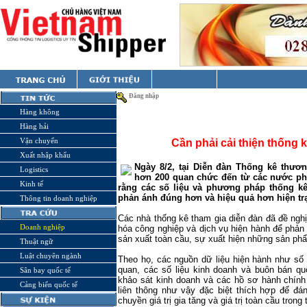
Đăng nhập
Hàng không
Hàng hải
Vận chuyển
Cần phải cải thiện thống 
Xuất nhập khẩu
Ngày 8/2, tại Diễn đàn Thống kê thươ
Logistics
hơn 200 quan chức đến từ các nước phát
Kinh tế
rằng các số liệu và phương pháp thống kê
phản ánh đúng hơn và hiệu quả hơn hiện tr
Thông tin doanh nghiệp
Các nhà thống kê tham gia diễn đàn đã đề ngh
Doanh nghiệp
hóa công nghiệp và dịch vụ hiện hành để phản
sản xuất toàn cầu, sự xuất hiện những sản p
Thuật ngữ
Luật chuyên ngành
Theo họ, các nguồn dữ liệu hiện hành như số 
quan, các số liệu kinh doanh và buôn bán quố
Sân bay quốc tế
khảo sát kinh doanh và các hồ sơ hành chính
Cảng biển quốc tế
liên thông như vậy đặc biệt thích hợp để đán
chuyền giá trị gia tăng và giá trị toàn cầu tron